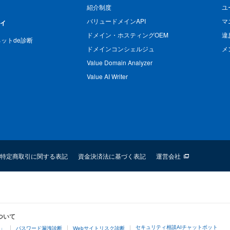
紹介制度
ユ
バリュードメインAPI
マ
ィ
ドメイン・ホスティングOEM
違
n ネットde診断
ドメインコンシェルジュ
メ
Value Domain Analyzer
Value AI Writer
特定商取引に関する表記
資金決済法に基づく表記
運営会社
ついて
セキュリティ相談AIチャットボット
4」
パスワード漏洩診断
Webサイトリスク診断