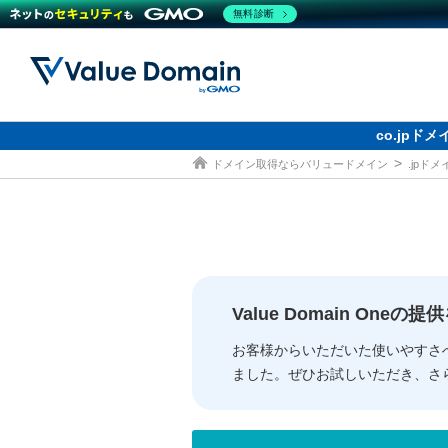
無料診断
co.jp
ドメイン取得ならバリュードメイン
.jpド
ドメイン
レンタルサーバー
セキュリティ
サービス
ドメイ
コアサ
Value
お得意
従来のバリュー
従来のバリュー
DOMAIN
RENTAL SERVER
SECURITY
SERVICE
ドメイ
One
紹介制
ドメイントップ
サーバートップ
セキュリティトップ
サービストップ
gTLD
ドメイ
Value 
Value
Value Domain One
外部サービスでの登録が一部未対
外部サービスでの登録が一部未対
人気ド
お客様からいただいた使いやすさ
ました。ぜひお試しいただき、さ