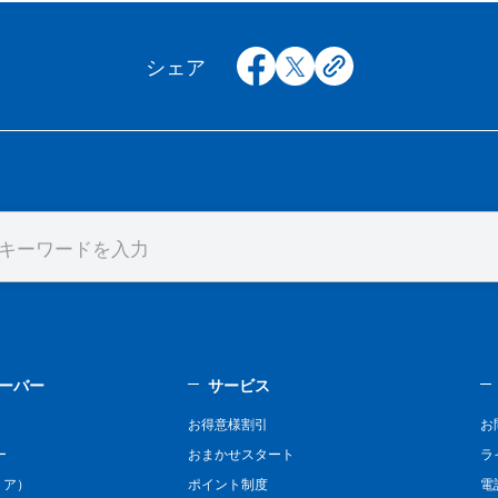
facebook
x
copy
シェア
ーバー
サービス
お得意様割引
お
ー
おまかせスタート
ラ
リア）
ポイント制度
電