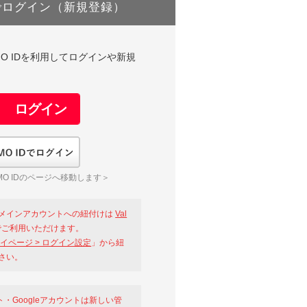
でログイン（新規登録）
DやGMO IDを利用してログインや新規
GMO IDでログイン
O IDのページへ移動します＞
メインアカウントへの紐付けは
Val
ご利用いただけます。
イページ > ログイン設定
」から紐
さい。
ント・Googleアカウントは新しい管