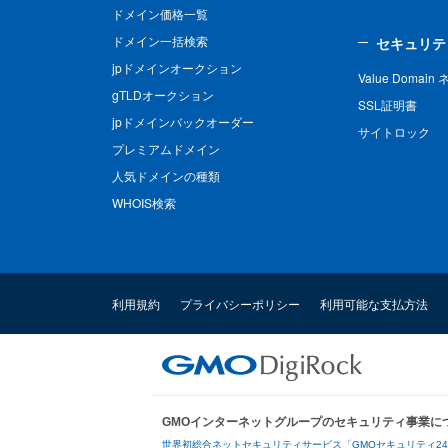
ドメイン価格一覧
ドメイン一括検索
セキュリテ
jpドメインオークション
Value Domai
gTLDオークション
SSL証明書
jpドメインバックオーダー
サイトロック
プレミアムドメイン
人気ドメインの種類
WHOIS検索
利用規約
プライバシーポリシー
利用可能な支払方法
GMOインターネットグループのセキュリティ事業に
世界初総合ネットセキュリティサービス「GMOセキュリティ2