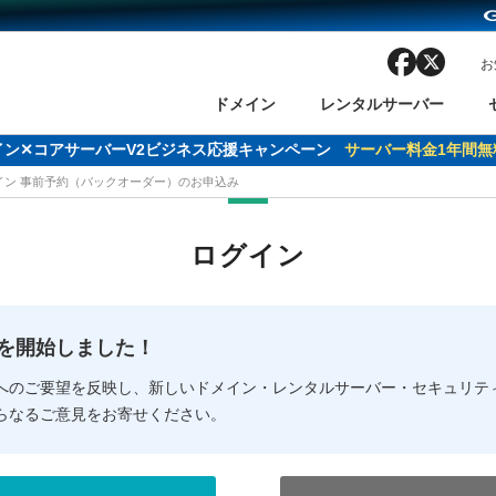
facebook
x
お
ドメイン
レンタルサーバー
ドメイン✕コアサーバーV2ビジネス応援キャンペーン
サーバー料金1年間無
メイン 事前予約（バックオーダー）のお申込み
ン検索
ーバー
 Domain ネットde診断
様割引
ドメイン登録
バリューサーバー
SSL証明書
おまかせスタート
ドメインをご利用希望の方
ドメインをご利用希望の方
One レンタルサーバ
One レンタルサーバ
おすすめ
おすすめ
ログイン
ン価格一覧
レンタルサーバー
度
ドメイン一括検索
バリュードメインAPI
オークション
ンコンシェルジュ
.jpドメインバックオーダー
Value Domain Analyzer
Domainユーザー登録
 Domainにログイン
Value Domain O
Value Domain 
NEW!
の提供を開始しました！
応（Google等）
応（Google等）
メインの種類
WHOIS検索
以下でもログ
以下でも登
へのご要望を反映し、新しいドメイン・レンタルサーバー・セキュリテ
らなるご意見をお寄せください。
Google
Google
Yahoo!
Yahoo!
※AmazonはValue Domai
※AmazonはValue Do