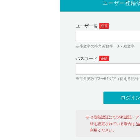
ユーザー登録
ユーザー名
必須
※小文字の半角英数字 3〜32文字
パスワード
必須
※半角英数字3〜64文字（使える記号 ! # $ %
２段階認証にてSMS認証・
証を設定されている場合は
V
利用ください。