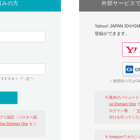
済みの方
外部サービス
Yahoo! JAPAN I
登録ができます。
 & + - ? . @ ^）
＜連携前の方はGM
既存のバリュード
ue Domain One
で
ログイン後、「
マ
アプリ認証・パスキー認
付けを行ってくだ
alue Domain One
をご
Amazonアカウ