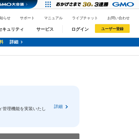
知らせ
サポート
マニュアル
ライブチャット
お問い合わせ
セキュリティ
サービス
ログイン
ユーザー登録
料
詳細
ドメイン移管
XREA
サイトロック
ポイント制度
ーを含む最新の機能を使う方
ーを含む最新の機能を使う方
.jpドメインオークション
ドメイン・ホスティングOEM
プレミアムドメイン
Value AI Writer
neアカウント作成
Oneにログイン
詳細
イン可能
録可能
ィ管理機能を実装いたし
GMO ID
GMO ID
Amazon
Amazon
n Oneのアカウント作成画面へ遷移します
main Oneのログイン画面へ遷移します