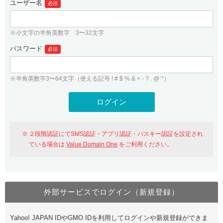
ユーザー名
必須
紹介制度
.jpドメインバックオーダー
ログイン
バリュードメインAPI
プレミアムドメイン
※小文字の半角英数字 3〜32文字
従来のバリュードメインをご利用希望の方
ユーザー登録
ドメイン・ホスティングOEM
パスワード
人気ドメインの種類
必須
従来のバリュードメインをご利用希望の方
ドメインコンシェルジュ
WHOIS検索
※半角英数字3〜64文字（使える記号 ! # $ % & + - ? . @ ^）
Value Domain Analyzer
Value Domainにログイン
Value AI Writer
外部サービスでの登録が一部未対応（Google等）
Value Domainユーザー登録
２段階認証にてSMS認証・アプリ認証・パスキー認証を設定され
外部サービスでの登録が一部未対応（Google等）
One レンタルサーバーを含む最新の機能を使う方
おすすめ
ている場合は
Value Domain One
をご利用ください。
One レンタルサーバーを含む最新の機能を使う方
おすすめ
外部サービスでログイン（新規登録）
Value Domain Oneにログイン
Yahoo! JAPAN IDやGMO IDを利用してログインや新規登録ができま
Value Domain Oneアカウント作成