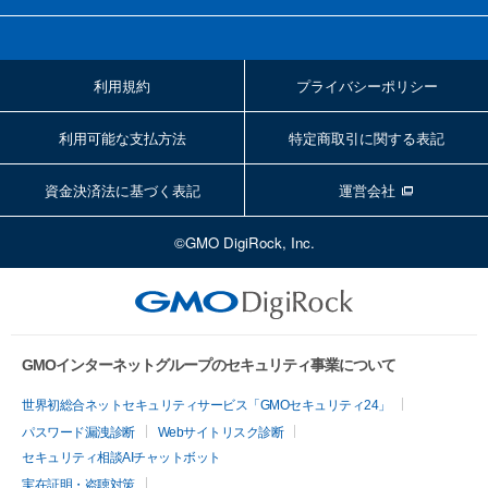
利用規約
プライバシーポリシー
利用可能な支払方法
特定商取引に関する表記
資金決済法に基づく表記
運営会社
©GMO DigiRock, Inc.
GMOインターネットグループのセキュリティ事業について
世界初総合ネットセキュリティサービス「GMOセキュリティ24」
パスワード漏洩診断
Webサイトリスク診断
セキュリティ相談AIチャットボット
実在証明・盗聴対策