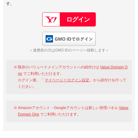
す。
以下でもログイン可能
Google
Yahoo!
以下でも登録可能
GMO ID
Amazon
Google
Yahoo!
GMO IDでログイン
※AmazonはValue Domain Oneのログイン画面へ遷移します
GMO ID
Amazon
＜連携前の方はGMO IDのページへ移動します＞
※AmazonはValue Domain Oneのアカウント作成画面へ遷移します
既存のバリュードメインアカウントへの紐付けは
Value Domain O
ne
でご利用いただけます。
ログイン後、「
マイページ > ログイン設定
」から紐付けを行って
ください。
Amazonアカウント・Googleアカウントは新しい管理パネル
Value
Domain One
でご利用いただけます。