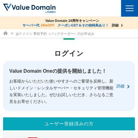
co.jpドメイン✕コアサーバーV2ビジネス応援キャンペーン
Value Domain 24周年キャンペーン
ドメイン
サーバー代
24%OFF
サーバー料金1年間無料
クーポンGET＆その他特典あり！
詳細
詳細
ドメイン取得ならバリュードメイン
.jpドメイン 事前予約（バックオーダー）のお申込み
ドメイントップ
レンタルサーバー
ログイン
ドメイン検索
サーバートップ
セキュリティ
ドメイン登録
コアサーバー
Value Domain Oneの提供を開始しました！
セキュリティトップ
サービス
ドメイン移管
お客様からいただいた使いやすさへのご要望を反映し、新
バリューサーバー
Value Domain ネットde診断
詳細
しいドメイン・レンタルサーバー・セキュリティ管理機能
サービストップ
facebook
x
ドメイン価格一覧
XREA
を実装いたしました。ぜひお試しいただき、さらなるご意
SSL証明書
見をお寄せください。
お得意様割引
ドメイン一括検索
お知らせ
サポート
Oneレンタルサーバー
サイトロック
おまかせスタート
.jpドメインオークション
マニュアル
ライブチャット
ユーザー登録済みの方
ポイント制度
gTLDオークション
NEW!
お問い合わせ