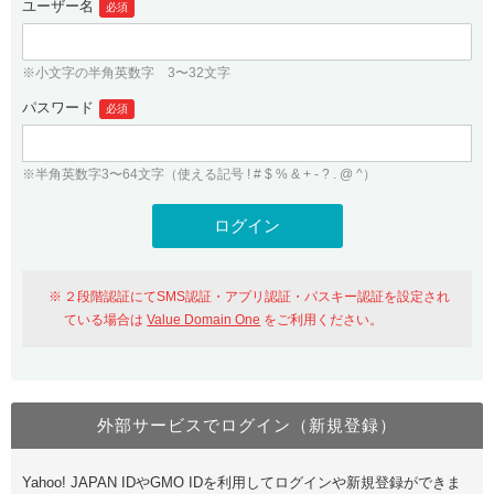
ユーザー名
必須
紹介制度
.jpドメインバックオーダー
ログイン
バリュードメインAPI
プレミアムドメイン
※小文字の半角英数字 3〜32文字
従来のバリュードメインをご利用希望の方
ユーザー登録
ドメイン・ホスティングOEM
パスワード
人気ドメインの種類
必須
従来のバリュードメインをご利用希望の方
ドメインコンシェルジュ
WHOIS検索
※半角英数字3〜64文字（使える記号 ! # $ % & + - ? . @ ^）
Value Domain Analyzer
Value Domainにログイン
Value AI Writer
外部サービスでの登録が一部未対応（Google等）
Value Domainユーザー登録
２段階認証にてSMS認証・アプリ認証・パスキー認証を設定され
外部サービスでの登録が一部未対応（Google等）
One レンタルサーバーを含む最新の機能を使う方
おすすめ
ている場合は
Value Domain One
をご利用ください。
One レンタルサーバーを含む最新の機能を使う方
おすすめ
外部サービスでログイン（新規登録）
Value Domain Oneにログイン
Yahoo! JAPAN IDやGMO IDを利用してログインや新規登録ができま
Value Domain Oneアカウント作成