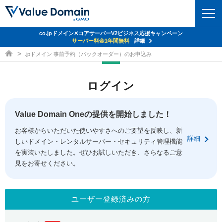
co.jpドメイン✕コアサーバーV2ビジネス応援キャンペーン
ドメイン
サーバー料金1年間無料
詳細
ドメイン取得ならバリュードメイン
.jpドメイン 事前予約（バックオーダー）のお申込み
ドメイントップ
レンタルサーバー
ログイン
ドメイン検索
サーバートップ
セキュリティ
ドメイン登録
コアサーバー
Value Domain Oneの提供を開始しました！
セキュリティトップ
サービス
ドメイン移管
お客様からいただいた使いやすさへのご要望を反映し、新
バリューサーバー
Value Domain ネットde診断
詳細
しいドメイン・レンタルサーバー・セキュリティ管理機能
サービストップ
facebook
x
ドメイン価格一覧
XREA
を実装いたしました。ぜひお試しいただき、さらなるご意
SSL証明書
見をお寄せください。
お得意様割引
ドメイン一括検索
お知らせ
サポート
Oneレンタルサーバー
サイトロック
おまかせスタート
.jpドメインオークション
マニュアル
ライブチャット
ユーザー登録済みの方
ポイント制度
gTLDオークション
NEW!
お問い合わせ