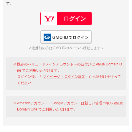
す。
以下でもログイン可能
Google
Yahoo!
以下でも登録可能
GMO ID
Amazon
Google
Yahoo!
GMO IDでログイン
※AmazonはValue Domain Oneのログイン画面へ遷移します
GMO ID
Amazon
＜連携前の方はGMO IDのページへ移動します＞
※AmazonはValue Domain Oneのアカウント作成画面へ遷移します
既存のバリュードメインアカウントへの紐付けは
Value Domain O
ne
でご利用いただけます。
ログイン後、「
マイページ > ログイン設定
」から紐付けを行って
ください。
Amazonアカウント・Googleアカウントは新しい管理パネル
Value
Domain One
でご利用いただけます。