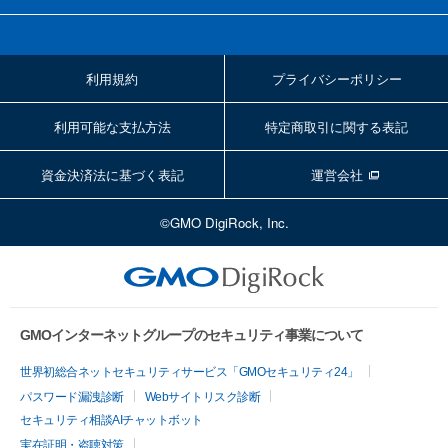
利用規約
プライバシーポリシー
利用可能な支払方法
特定商取引に関する表記
資金決済法に基づく表記
運営会社
©GMO DigiRock, Inc.
GMOインターネットグループのセキュリティ事業について
世界初総合ネットセキュリティサービス「GMOセキュリティ24」
パスワード漏洩診断
Webサイトリスク診断
セキュリティ相談AIチャットボット
実在証明・盗聴対策