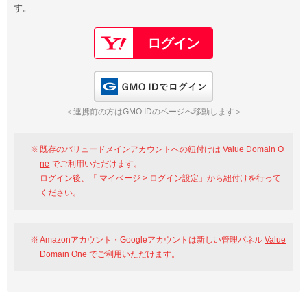
す。
以下でもログイン可能
Google
Yahoo!
以下でも登録可能
GMO ID
Amazon
Google
Yahoo!
GMO IDでログイン
※AmazonはValue Domain Oneのログイン画面へ遷移します
GMO ID
Amazon
＜連携前の方はGMO IDのページへ移動します＞
※AmazonはValue Domain Oneのアカウント作成画面へ遷移します
既存のバリュードメインアカウントへの紐付けは
Value Domain O
ne
でご利用いただけます。
ログイン後、「
マイページ > ログイン設定
」から紐付けを行って
ください。
Amazonアカウント・Googleアカウントは新しい管理パネル
Value
Domain One
でご利用いただけます。