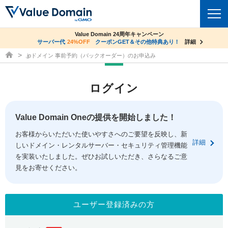
co.jpドメイン✕コアサーバーV2ビジネス応援キャンペーン
Value Domain 24周年キャンペーン
ドメイン
サーバー代
24%OFF
サーバー料金1年間無料
クーポンGET＆その他特典あり！
詳細
詳細
ドメイン取得ならバリュードメイン
.jpドメイン 事前予約（バックオーダー）のお申込み
ドメイントップ
レンタルサーバー
ログイン
ドメイン検索
サーバートップ
セキュリティ
ドメイン登録
コアサーバー
Value Domain Oneの提供を開始しました！
セキュリティトップ
サービス
ドメイン移管
お客様からいただいた使いやすさへのご要望を反映し、新
バリューサーバー
Value Domain ネットde診断
詳細
しいドメイン・レンタルサーバー・セキュリティ管理機能
サービストップ
facebook
x
ドメイン価格一覧
XREA
を実装いたしました。ぜひお試しいただき、さらなるご意
SSL証明書
見をお寄せください。
お得意様割引
ドメイン一括検索
お知らせ
サポート
Oneレンタルサーバー
サイトロック
おまかせスタート
.jpドメインオークション
マニュアル
ライブチャット
ユーザー登録済みの方
ポイント制度
gTLDオークション
NEW!
お問い合わせ