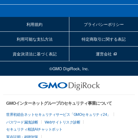
利用規約
プライバシーポリシー
利用可能な支払方法
特定商取引に関する表記
資金決済法に基づく表記
運営会社
©GMO DigiRock, Inc.
GMOインターネットグループのセキュリティ事業について
世界初総合ネットセキュリティサービス「GMOセキュリティ24」
パスワード漏洩診断
Webサイトリスク診断
セキュリティ相談AIチャットボット
実在証明・盗聴対策