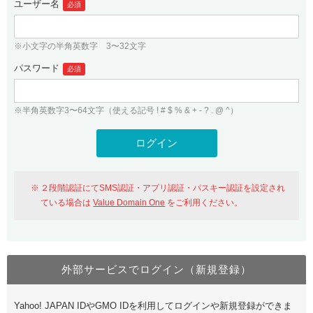
ユーザー名
必須
紹介制度
.jpドメインバックオーダー
ログイン
バリュードメインAPI
プレミアムドメイン
※小文字の半角英数字 3〜32文字
従来のバリュードメインをご利用希望の方
ユーザー登録
ドメイン・ホスティングOEM
パスワード
人気ドメインの種類
必須
従来のバリュードメインをご利用希望の方
ドメインコンシェルジュ
WHOIS検索
※半角英数字3〜64文字（使える記号 ! # $ % & + - ? . @ ^）
Value Domain Analyzer
Value Domainにログイン
Value AI Writer
外部サービスでの登録が一部未対応（Google等）
Value Domainユーザー登録
２段階認証にてSMS認証・アプリ認証・パスキー認証を設定され
外部サービスでの登録が一部未対応（Google等）
One レンタルサーバーを含む最新の機能を使う方
おすすめ
ている場合は
Value Domain One
をご利用ください。
One レンタルサーバーを含む最新の機能を使う方
おすすめ
外部サービスでログイン（新規登録）
Value Domain Oneにログイン
Yahoo! JAPAN IDやGMO IDを利用してログインや新規登録ができま
Value Domain Oneアカウント作成