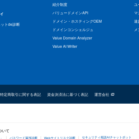
紹介制度
ユ
バリュードメインAPI
マ
ィ
ドメイン・ホスティングOEM
違
n ネットde診断
ドメインコンシェルジュ
メ
Value Domain Analyzer
Value AI Writer
特定商取引に関する表記
資金決済法に基づく表記
運営会社
ついて
セキュリティ相談AIチャットボット
4」
パスワード漏洩診断
Webサイトリスク診断