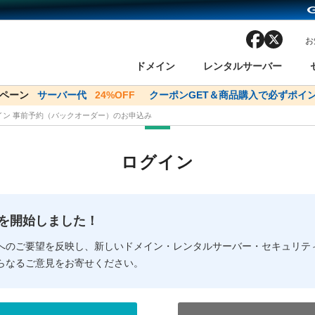
facebook
x
お
ドメイン
レンタルサーバー
ンペーン
ドメイン✕コアサーバーV2ビジネス応援キャンペーン
サーバー代
24%OFF
クーポンGET＆商品購入で必ずポイン
サーバー料金1年間
メイン 事前予約（バックオーダー）のお申込み
ン検索
ーバー
 Domain ネットde診断
様割引
ドメイン登録
バリューサーバー
SSL証明書
おまかせスタート
ドメインをご利用希望の方
ドメインをご利用希望の方
One レンタルサーバ
One レンタルサーバ
おすすめ
おすすめ
ログイン
ン価格一覧
レンタルサーバー
度
ドメイン一括検索
バリュードメインAPI
オークション
ンコンシェルジュ
.jpドメインバックオーダー
Value Domain Analyzer
Domainユーザー登録
 Domainにログイン
Value Domain O
Value Domain 
NEW!
の提供を開始しました！
応（Google等）
応（Google等）
メインの種類
WHOIS検索
以下でもログ
以下でも登
へのご要望を反映し、新しいドメイン・レンタルサーバー・セキュリテ
らなるご意見をお寄せください。
Google
Google
Yahoo!
Yahoo!
※AmazonはValue Domai
※AmazonはValue Do