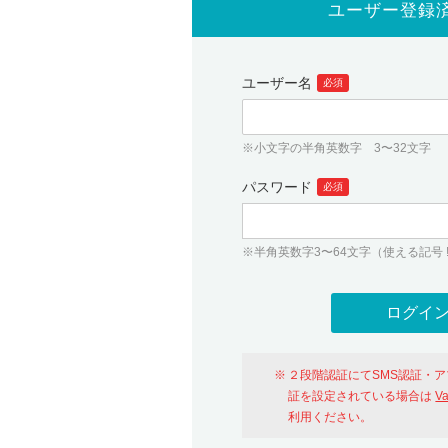
ユーザー登録
ユーザー名
必須
※小文字の半角英数字 3〜32文字
パスワード
必須
※半角英数字3〜64文字（使える記号 ! # $ %
２段階認証にてSMS認証・
証を設定されている場合は
V
利用ください。