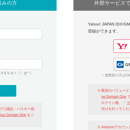
済みの方
外部サービス
Yahoo! JAPAN I
登録ができます。
 & + - ? . @ ^）
＜連携前の方はGM
既存のバリュード
ue Domain One
で
ログイン後、「
マ
アプリ認証・パスキー認
付けを行ってくだ
alue Domain One
をご
Amazonアカウ