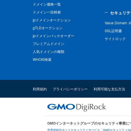
ドメイン価格一覧
ドメイン一括検索
セキュリテ
jpドメインオークション
Value Domai
gTLDオークション
SSL証明書
jpドメインバックオーダー
サイトロック
プレミアムドメイン
人気ドメインの種類
WHOIS検索
利用規約
プライバシーポリシー
利用可能な支払方法
GMOインターネットグループのセキュリティ事業に
世界初総合ネットセキュリティサービス「GMOセキュリティ2