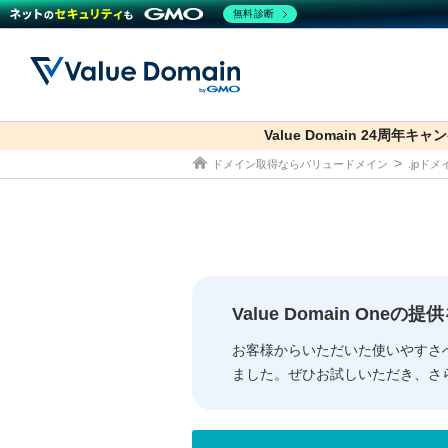
無料診断
Value Domain 24周年キャ
co.jp
ドメイン取得ならバリュードメイン
.jpド
ドメイン
レンタルサーバー
セキュリティ
サービス
ドメイ
コアサ
Value
お得意
従来のバリュー
従来のバリュー
DOMAIN
RENTAL SERVER
SECURITY
SERVICE
ドメイ
One
紹介制
ドメイントップ
サーバートップ
セキュリティトップ
サービストップ
gTLD
ドメイ
Value 
Value
Value Domain One
外部サービスでの登録が一部未対
外部サービスでの登録が一部未対
人気ド
お客様からいただいた使いやすさ
ました。ぜひお試しいただき、さ