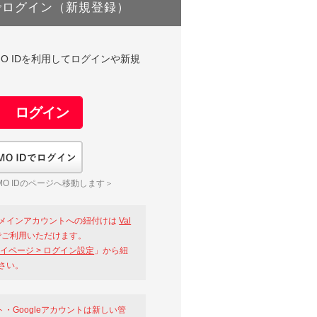
でログイン（新規登録）
DやGMO IDを利用してログインや新規
GMO IDでログイン
O IDのページへ移動します＞
メインアカウントへの紐付けは
Val
ご利用いただけます。
イページ > ログイン設定
」から紐
さい。
ント・Googleアカウントは新しい管