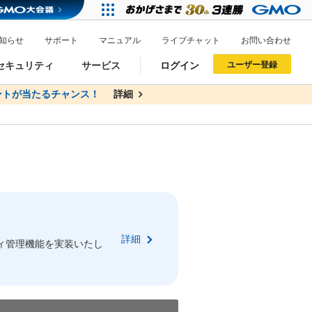
知らせ
サポート
マニュアル
ライブチャット
お問い合わせ
セキュリティ
サービス
ログイン
ユーザー登録
トが当たるチャンス！
無料
詳細
詳細
ドメイン移管
XREA
サイトロック
ポイント制度
ーを含む最新の機能を使う方
ーを含む最新の機能を使う方
.jpドメインオークション
ドメイン・ホスティングOEM
プレミアムドメイン
Value AI Writer
neアカウント作成
Oneにログイン
詳細
イン可能
録可能
ィ管理機能を実装いたし
GMO ID
GMO ID
Amazon
Amazon
n Oneのアカウント作成画面へ遷移します
main Oneのログイン画面へ遷移します