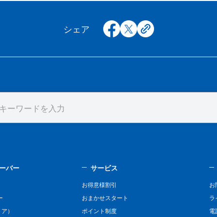
facebook
x
copy
シェア
ーバー
サービス
お得意様割引
お
ー
おまかせスタート
ラ
リア）
ポイント制度
電