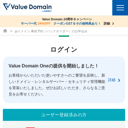
co.jpドメイン✕コアサーバーV2ビジネス応援キャンペーン
Value Domain 24周年キャンペーン
ドメイン
サーバー代
24%OFF
サーバー料金1年間無料
クーポンGET＆その他特典あり！
詳細
詳細
ドメイン取得ならバリュードメイン
.jpドメイン 事前予約（バックオーダー）のお申込み
ドメイントップ
レンタルサーバー
ログイン
ドメイン検索
サーバートップ
セキュリティ
ドメイン登録
コアサーバー
Value Domain Oneの提供を開始しました！
セキュリティトップ
サービス
ドメイン移管
お客様からいただいた使いやすさへのご要望を反映し、新
バリューサーバー
Value Domain ネットde診断
詳細
しいドメイン・レンタルサーバー・セキュリティ管理機能
サービストップ
facebook
x
ドメイン価格一覧
XREA
を実装いたしました。ぜひお試しいただき、さらなるご意
SSL証明書
見をお寄せください。
お得意様割引
ドメイン一括検索
お知らせ
サポート
Oneレンタルサーバー
サイトロック
おまかせスタート
.jpドメインオークション
マニュアル
ライブチャット
ユーザー登録済みの方
ポイント制度
gTLDオークション
NEW!
お問い合わせ