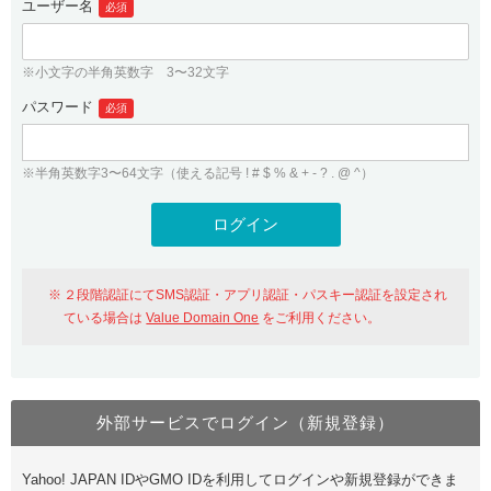
ユーザー名
必須
紹介制度
.jpドメインバックオーダー
ログイン
バリュードメインAPI
プレミアムドメイン
※小文字の半角英数字 3〜32文字
従来のバリュードメインをご利用希望の方
ユーザー登録
ドメイン・ホスティングOEM
パスワード
人気ドメインの種類
必須
従来のバリュードメインをご利用希望の方
ドメインコンシェルジュ
WHOIS検索
※半角英数字3〜64文字（使える記号 ! # $ % & + - ? . @ ^）
Value Domain Analyzer
Value Domainにログイン
Value AI Writer
外部サービスでの登録が一部未対応（Google等）
Value Domainユーザー登録
２段階認証にてSMS認証・アプリ認証・パスキー認証を設定され
外部サービスでの登録が一部未対応（Google等）
One レンタルサーバーを含む最新の機能を使う方
おすすめ
ている場合は
Value Domain One
をご利用ください。
One レンタルサーバーを含む最新の機能を使う方
おすすめ
外部サービスでログイン（新規登録）
Value Domain Oneにログイン
Yahoo! JAPAN IDやGMO IDを利用してログインや新規登録ができま
Value Domain Oneアカウント作成