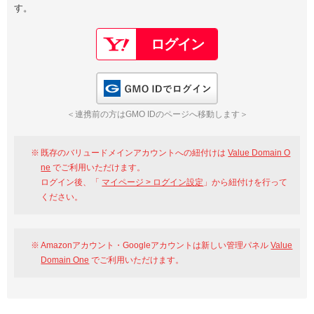
す。
以下でもログイン可能
Google
Yahoo!
以下でも登録可能
GMO ID
Amazon
Google
Yahoo!
GMO IDでログイン
※AmazonはValue Domain Oneのログイン画面へ遷移します
GMO ID
Amazon
＜連携前の方はGMO IDのページへ移動します＞
※AmazonはValue Domain Oneのアカウント作成画面へ遷移します
既存のバリュードメインアカウントへの紐付けは
Value Domain O
ne
でご利用いただけます。
ログイン後、「
マイページ > ログイン設定
」から紐付けを行って
ください。
Amazonアカウント・Googleアカウントは新しい管理パネル
Value
Domain One
でご利用いただけます。