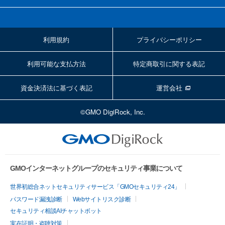
利用規約
プライバシーポリシー
利用可能な支払方法
特定商取引に関する表記
資金決済法に基づく表記
運営会社
©GMO DigiRock, Inc.
GMOインターネットグループのセキュリティ事業について
世界初総合ネットセキュリティサービス「GMOセキュリティ24」
パスワード漏洩診断
Webサイトリスク診断
セキュリティ相談AIチャットボット
実在証明・盗聴対策