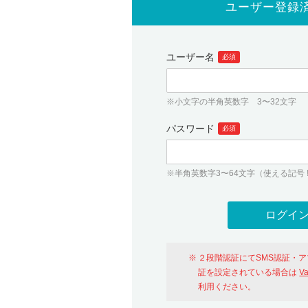
ユーザー登録
ユーザー名
必須
※小文字の半角英数字 3〜32文字
パスワード
必須
※半角英数字3〜64文字（使える記号 ! # $ %
２段階認証にてSMS認証・
証を設定されている場合は
V
利用ください。