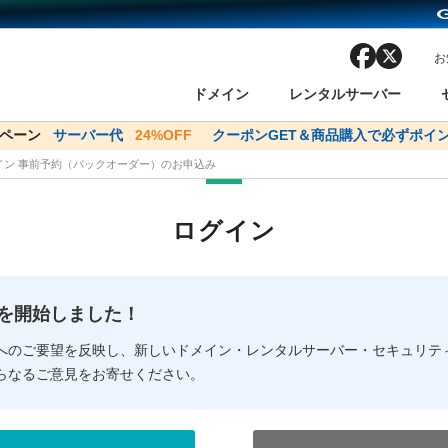
facebook
x
お
ドメイン
レンタルサーバー
ンペーン
ドメイン✕コアサーバーV2ビジネス応援キャンペーン
サーバー代
24%OFF
クーポンGET＆商品購入で必ずポイン
サーバー料金1年間
メイン 事前予約（バックオーダー）のお申込み
ン検索
ーバー
 Domain ネットde診断
様割引
ドメイン登録
バリューサーバー
SSL証明書
おまかせスタート
ドメインをご利用希望の方
ドメインをご利用希望の方
One レンタルサーバ
One レンタルサーバ
おすすめ
おすすめ
ログイン
ン価格一覧
レンタルサーバー
度
ドメイン一括検索
バリュードメインAPI
オークション
ンコンシェルジュ
.jpドメインバックオーダー
Value Domain Analyzer
Domainユーザー登録
 Domainにログイン
Value Domain O
Value Domain 
NEW!
の提供を開始しました！
応（Google等）
応（Google等）
メインの種類
WHOIS検索
以下でもログ
以下でも登
へのご要望を反映し、新しいドメイン・レンタルサーバー・セキュリテ
らなるご意見をお寄せください。
Google
Google
Yahoo!
Yahoo!
※AmazonはValue Domai
※AmazonはValue Do