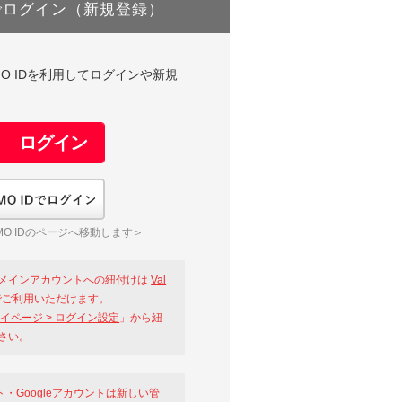
でログイン（新規登録）
DやGMO IDを利用してログインや新規
GMO IDでログイン
O IDのページへ移動します＞
メインアカウントへの紐付けは
Val
ご利用いただけます。
イページ > ログイン設定
」から紐
さい。
ント・Googleアカウントは新しい管