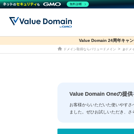
無料診断
Value Domain 24周年キャ
co.jp
ドメイン取得ならバリュードメイン
.jpド
ドメイン
レンタルサーバー
セキュリティ
サービス
ドメイ
コアサ
Value
お得意
従来のバリュー
従来のバリュー
DOMAIN
RENTAL SERVER
SECURITY
SERVICE
ドメイ
One
紹介制
ドメイントップ
サーバートップ
セキュリティトップ
サービストップ
gTLD
ドメイ
Value 
Value
Value Domain One
外部サービスでの登録が一部未対
外部サービスでの登録が一部未対
人気ド
お客様からいただいた使いやすさ
ました。ぜひお試しいただき、さ