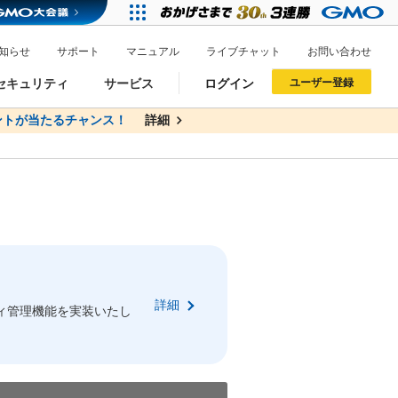
知らせ
サポート
マニュアル
ライブチャット
お問い合わせ
セキュリティ
サービス
ログイン
ユーザー登録
トが当たるチャンス！
無料
詳細
詳細
ドメイン移管
XREA
サイトロック
ポイント制度
ーを含む最新の機能を使う方
ーを含む最新の機能を使う方
.jpドメインオークション
ドメイン・ホスティングOEM
プレミアムドメイン
Value AI Writer
neアカウント作成
Oneにログイン
詳細
イン可能
録可能
ィ管理機能を実装いたし
GMO ID
GMO ID
Amazon
Amazon
n Oneのアカウント作成画面へ遷移します
main Oneのログイン画面へ遷移します