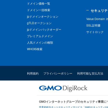
ドメイン価格一覧
ドメイン一括検索
セキュリテ
jpドメインオークション
Value Domai
gTLDオークション
SSL証明書
jpドメインバックオーダー
サイトロック
プレミアムドメイン
人気ドメインの種類
WHOIS検索
利用規約
プライバシーポリシー
利用可能な支払方法
GMOインターネットグループのセキュリティ事業に
世界初総合ネットセキュリティサービス「GMOセキュリティ2