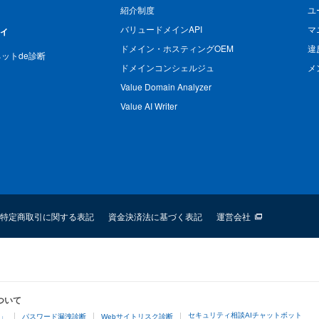
紹介制度
ユ
バリュードメインAPI
マ
ィ
ドメイン・ホスティングOEM
違
n ネットde診断
ドメインコンシェルジュ
メ
Value Domain Analyzer
Value AI Writer
特定商取引に関する表記
資金決済法に基づく表記
運営会社
ついて
セキュリティ相談AIチャットボット
4」
パスワード漏洩診断
Webサイトリスク診断