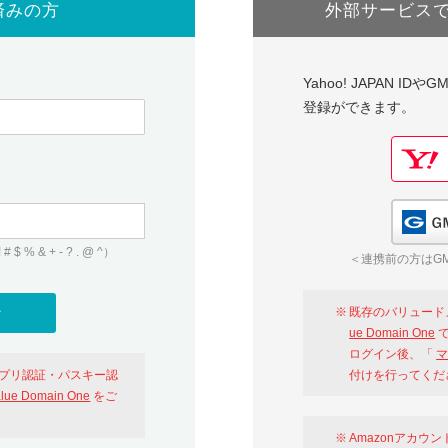
済みの方
外部サービス
Yahoo! JAPAN I
登録ができます。
 & + - ? . @ ^）
＜連携前の方はGM
既存のバリュード
ue Domain One
で
ログイン後、「
マ
アプリ認証・パスキー認
付けを行ってくだ
alue Domain One
をご
Amazonアカウ