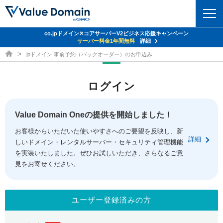
co.jpドメイン✕コアサーバーV2ビジネス応援キャンペーン
Value Domain 24周年キャンペーン
ドメイン
サーバー代
24%OFF
サーバー料金1年間無料
クーポンGET＆その他特典あり！
詳細
詳細
ドメイン取得ならバリュードメイン
.jpドメイン 事前予約（バックオーダー）のお申込み
ドメイントップ
レンタルサーバー
ログイン
ドメイン検索
サーバートップ
セキュリティ
ドメイン登録
コアサーバー
Value Domain Oneの提供を開始しました！
セキュリティトップ
サービス
ドメイン移管
お客様からいただいた使いやすさへのご要望を反映し、新
バリューサーバー
Value Domain ネットde診断
詳細
しいドメイン・レンタルサーバー・セキュリティ管理機能
サービストップ
facebook
x
ドメイン価格一覧
XREA
を実装いたしました。ぜひお試しいただき、さらなるご意
SSL証明書
見をお寄せください。
お得意様割引
ドメイン一括検索
お知らせ
サポート
Oneレンタルサーバー
サイトロック
おまかせスタート
.jpドメインオークション
マニュアル
ライブチャット
ユーザー登録済みの方
ポイント制度
gTLDオークション
NEW!
お問い合わせ