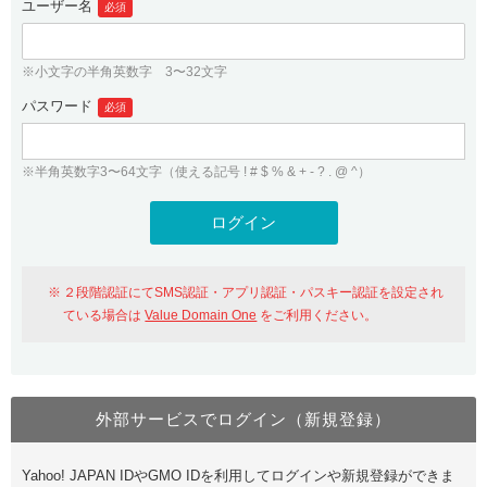
ユーザー名
必須
紹介制度
.jpドメインバックオーダー
ログイン
バリュードメインAPI
プレミアムドメイン
※小文字の半角英数字 3〜32文字
従来のバリュードメインをご利用希望の方
ユーザー登録
ドメイン・ホスティングOEM
パスワード
人気ドメインの種類
必須
従来のバリュードメインをご利用希望の方
ドメインコンシェルジュ
WHOIS検索
※半角英数字3〜64文字（使える記号 ! # $ % & + - ? . @ ^）
Value Domain Analyzer
Value Domainにログイン
Value AI Writer
外部サービスでの登録が一部未対応（Google等）
Value Domainユーザー登録
２段階認証にてSMS認証・アプリ認証・パスキー認証を設定され
外部サービスでの登録が一部未対応（Google等）
One レンタルサーバーを含む最新の機能を使う方
おすすめ
ている場合は
Value Domain One
をご利用ください。
One レンタルサーバーを含む最新の機能を使う方
おすすめ
外部サービスでログイン（新規登録）
Value Domain Oneにログイン
Yahoo! JAPAN IDやGMO IDを利用してログインや新規登録ができま
Value Domain Oneアカウント作成