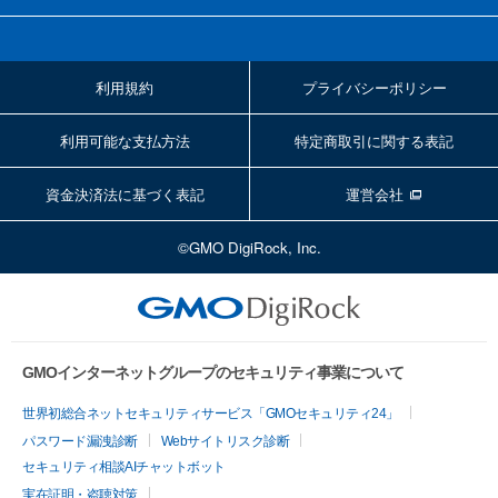
利用規約
プライバシーポリシー
利用可能な支払方法
特定商取引に関する表記
資金決済法に基づく表記
運営会社
©GMO DigiRock, Inc.
GMOインターネットグループのセキュリティ事業について
世界初総合ネットセキュリティサービス「GMOセキュリティ24」
パスワード漏洩診断
Webサイトリスク診断
セキュリティ相談AIチャットボット
実在証明・盗聴対策