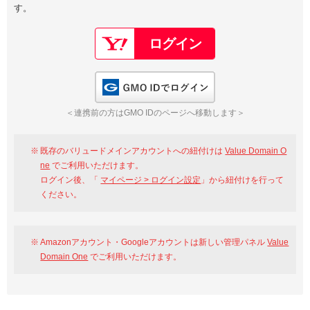
す。
以下でもログイン可能
Google
Yahoo!
以下でも登録可能
GMO ID
Amazon
Google
Yahoo!
GMO IDでログイン
※AmazonはValue Domain Oneのログイン画面へ遷移します
GMO ID
Amazon
＜連携前の方はGMO IDのページへ移動します＞
※AmazonはValue Domain Oneのアカウント作成画面へ遷移します
既存のバリュードメインアカウントへの紐付けは
Value Domain O
ne
でご利用いただけます。
ログイン後、「
マイページ > ログイン設定
」から紐付けを行って
ください。
Amazonアカウント・Googleアカウントは新しい管理パネル
Value
Domain One
でご利用いただけます。