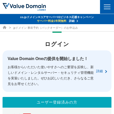
co.jpドメイン✕コアサーバーV2ビジネス応援キャンペーン
ドメイン
サーバー料金1年間無料
詳細
ドメイン取得ならバリュードメイン
.jpドメイン 事前予約（バックオーダー）のお申込み
ドメイントップ
レンタルサーバー
ログイン
ドメイン検索
サーバートップ
セキュリティ
ドメイン登録
コアサーバー
Value Domain Oneの提供を開始しました！
セキュリティトップ
サービス
ドメイン移管
お客様からいただいた使いやすさへのご要望を反映し、新
バリューサーバー
Value Domain ネットde診断
詳細
しいドメイン・レンタルサーバー・セキュリティ管理機能
サービストップ
facebook
x
ドメイン価格一覧
XREA
を実装いたしました。ぜひお試しいただき、さらなるご意
SSL証明書
見をお寄せください。
お得意様割引
ドメイン一括検索
お知らせ
サポート
Oneレンタルサーバー
サイトロック
おまかせスタート
.jpドメインオークション
マニュアル
ライブチャット
ユーザー登録済みの方
ポイント制度
gTLDオークション
NEW!
お問い合わせ