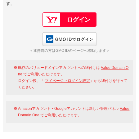
す。
以下でもログイン可能
Google
Yahoo!
以下でも登録可能
GMO ID
Amazon
Google
Yahoo!
GMO IDでログイン
※AmazonはValue Domain Oneのログイン画面へ遷移します
GMO ID
Amazon
＜連携前の方はGMO IDのページへ移動します＞
※AmazonはValue Domain Oneのアカウント作成画面へ遷移します
既存のバリュードメインアカウントへの紐付けは
Value Domain O
ne
でご利用いただけます。
ログイン後、「
マイページ > ログイン設定
」から紐付けを行って
ください。
Amazonアカウント・Googleアカウントは新しい管理パネル
Value
Domain One
でご利用いただけます。