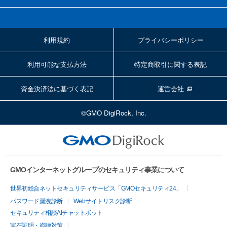
利用規約
プライバシーポリシー
利用可能な支払方法
特定商取引に関する表記
資金決済法に基づく表記
運営会社
©GMO DigiRock, Inc.
GMOインターネットグループのセキュリティ事業について
世界初総合ネットセキュリティサービス「GMOセキュリティ24」
パスワード漏洩診断
Webサイトリスク診断
セキュリティ相談AIチャットボット
実在証明・盗聴対策