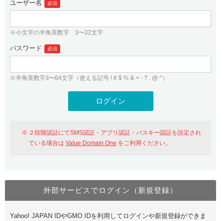
ユーザー名
必須
紹介制度
.jpドメインバックオーダー
ログイン
バリュードメインAPI
プレミアムドメイン
※小文字の半角英数字 3〜32文字
従来のバリュードメインをご利用希望の方
ユーザー登録
ドメイン・ホスティングOEM
パスワード
人気ドメインの種類
必須
従来のバリュードメインをご利用希望の方
ドメインコンシェルジュ
WHOIS検索
※半角英数字3〜64文字（使える記号 ! # $ % & + - ? . @ ^）
Value Domain Analyzer
Value Domainにログイン
Value AI Writer
外部サービスでの登録が一部未対応（Google等）
Value Domainユーザー登録
２段階認証にてSMS認証・アプリ認証・パスキー認証を設定され
外部サービスでの登録が一部未対応（Google等）
One レンタルサーバーを含む最新の機能を使う方
おすすめ
ている場合は
Value Domain One
をご利用ください。
One レンタルサーバーを含む最新の機能を使う方
おすすめ
外部サービスでログイン（新規登録）
Value Domain Oneにログイン
Yahoo! JAPAN IDやGMO IDを利用してログインや新規登録ができま
Value Domain Oneアカウント作成