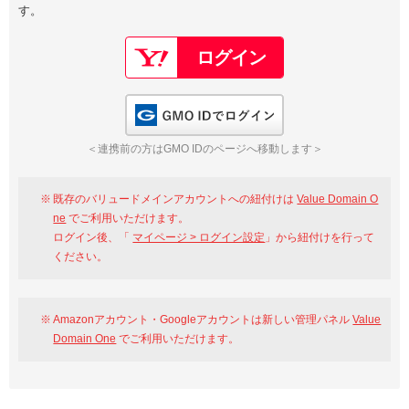
す。
以下でもログイン可能
Google
Yahoo!
以下でも登録可能
GMO ID
Amazon
Google
Yahoo!
GMO IDでログイン
※AmazonはValue Domain Oneのログイン画面へ遷移します
GMO ID
Amazon
＜連携前の方はGMO IDのページへ移動します＞
※AmazonはValue Domain Oneのアカウント作成画面へ遷移します
既存のバリュードメインアカウントへの紐付けは
Value Domain O
ne
でご利用いただけます。
ログイン後、「
マイページ > ログイン設定
」から紐付けを行って
ください。
Amazonアカウント・Googleアカウントは新しい管理パネル
Value
Domain One
でご利用いただけます。