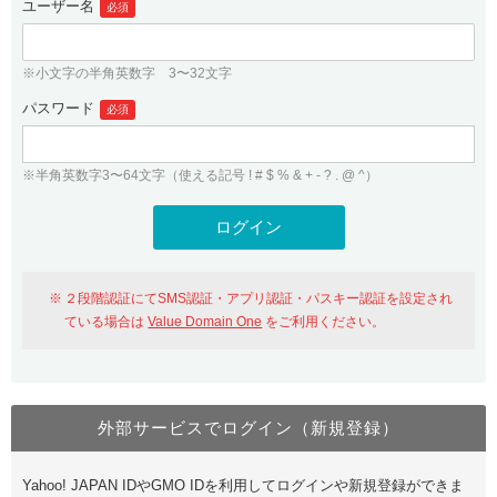
ユーザー名
必須
紹介制度
.jpドメインバックオーダー
ログイン
バリュードメインAPI
プレミアムドメイン
※小文字の半角英数字 3〜32文字
従来のバリュードメインをご利用希望の方
ユーザー登録
ドメイン・ホスティングOEM
パスワード
人気ドメインの種類
必須
従来のバリュードメインをご利用希望の方
ドメインコンシェルジュ
WHOIS検索
※半角英数字3〜64文字（使える記号 ! # $ % & + - ? . @ ^）
Value Domain Analyzer
Value Domainにログイン
Value AI Writer
外部サービスでの登録が一部未対応（Google等）
Value Domainユーザー登録
２段階認証にてSMS認証・アプリ認証・パスキー認証を設定され
外部サービスでの登録が一部未対応（Google等）
One レンタルサーバーを含む最新の機能を使う方
おすすめ
ている場合は
Value Domain One
をご利用ください。
One レンタルサーバーを含む最新の機能を使う方
おすすめ
外部サービスでログイン（新規登録）
Value Domain Oneにログイン
Yahoo! JAPAN IDやGMO IDを利用してログインや新規登録ができま
Value Domain Oneアカウント作成