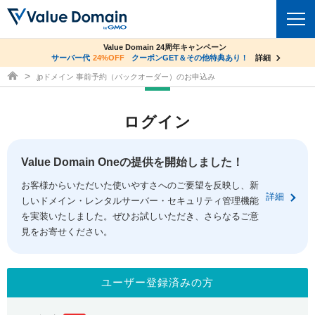
co.jpドメイン✕コアサーバーV2ビジネス応援キャンペーン
Value Domain 24周年キャンペーン
ドメイン
サーバー代
24%OFF
サーバー料金1年間無料
クーポンGET＆その他特典あり！
詳細
詳細
ドメイン取得ならバリュードメイン
.jpドメイン 事前予約（バックオーダー）のお申込み
ドメイントップ
レンタルサーバー
ログイン
ドメイン検索
サーバートップ
セキュリティ
ドメイン登録
コアサーバー
Value Domain Oneの提供を開始しました！
セキュリティトップ
サービス
ドメイン移管
お客様からいただいた使いやすさへのご要望を反映し、新
バリューサーバー
Value Domain ネットde診断
詳細
しいドメイン・レンタルサーバー・セキュリティ管理機能
サービストップ
facebook
x
ドメイン価格一覧
XREA
を実装いたしました。ぜひお試しいただき、さらなるご意
SSL証明書
見をお寄せください。
お得意様割引
ドメイン一括検索
お知らせ
サポート
Oneレンタルサーバー
サイトロック
おまかせスタート
.jpドメインオークション
マニュアル
ライブチャット
ユーザー登録済みの方
ポイント制度
gTLDオークション
NEW!
お問い合わせ