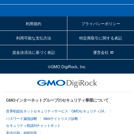
利用規約
プライバシーポリシー
利用可能な支払方法
特定商取引に関する表記
資金決済法に基づく表記
運営会社
©GMO DigiRock, Inc.
GMOインターネットグループのセキュリティ事業について
世界初総合ネットセキュリティサービス「GMOセキュリティ24」
パスワード漏洩診断
Webサイトリスク診断
セキュリティ相談AIチャットボット
実在証明・盗聴対策