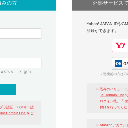
済みの方
外部サービス
Yahoo! JAPAN I
登録ができます。
 & + - ? . @ ^）
＜連携前の方はGM
既存のバリュード
ue Domain One
で
ログイン後、「
マ
アプリ認証・パスキー認
付けを行ってくだ
alue Domain One
をご
Amazonアカウ