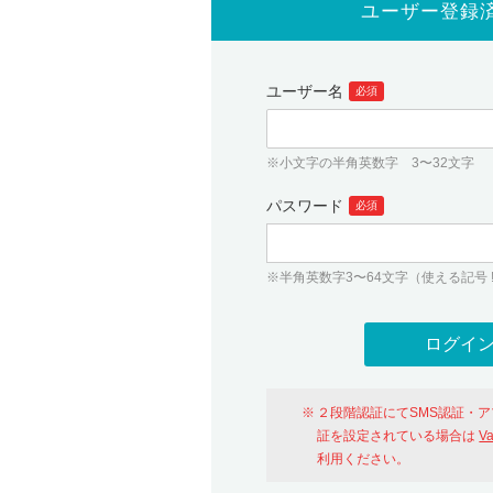
ユーザー登録
ユーザー名
必須
※小文字の半角英数字 3〜32文字
パスワード
必須
※半角英数字3〜64文字（使える記号 ! # $ %
２段階認証にてSMS認証・
証を設定されている場合は
V
利用ください。