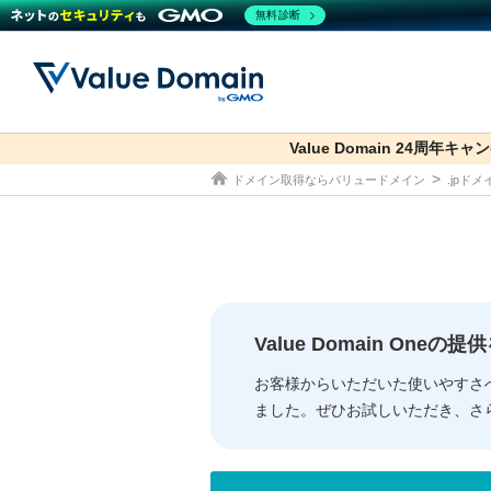
無料診断
Value Domain 24周年キャ
co.jp
ドメイン取得ならバリュードメイン
.jpド
ドメイン
レンタルサーバー
セキュリティ
サービス
ドメイ
コアサ
Value
お得意
従来のバリュー
従来のバリュー
DOMAIN
RENTAL SERVER
SECURITY
SERVICE
ドメイ
One
紹介制
ドメイントップ
サーバートップ
セキュリティトップ
サービストップ
gTLD
ドメイ
Value 
Value
Value Domain One
外部サービスでの登録が一部未対
外部サービスでの登録が一部未対
人気ド
お客様からいただいた使いやすさ
ました。ぜひお試しいただき、さ