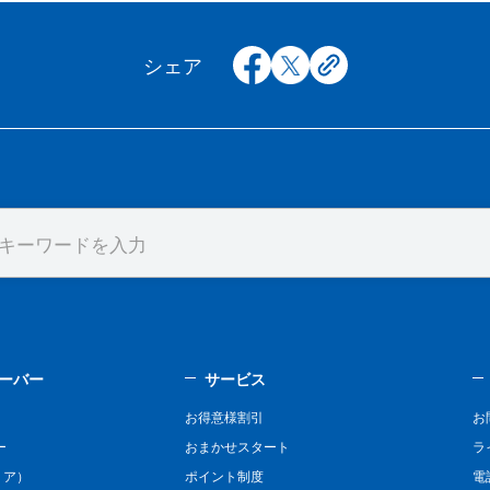
facebook
x
copy
シェア
ーバー
サービス
お得意様割引
お
ー
おまかせスタート
ラ
リア）
ポイント制度
電