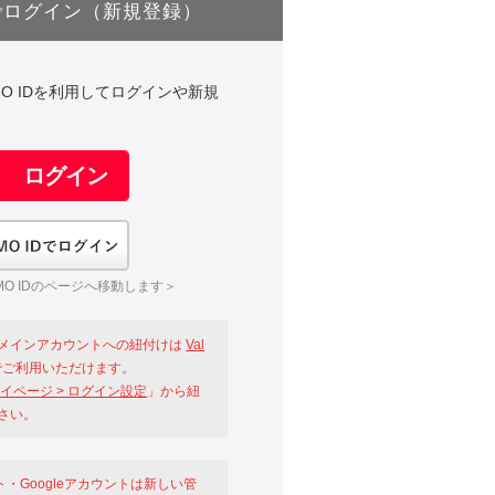
でログイン（新規登録）
DやGMO IDを利用してログインや新規
GMO IDでログイン
O IDのページへ移動します＞
メインアカウントへの紐付けは
Val
ご利用いただけます。
イページ > ログイン設定
」から紐
さい。
ント・Googleアカウントは新しい管