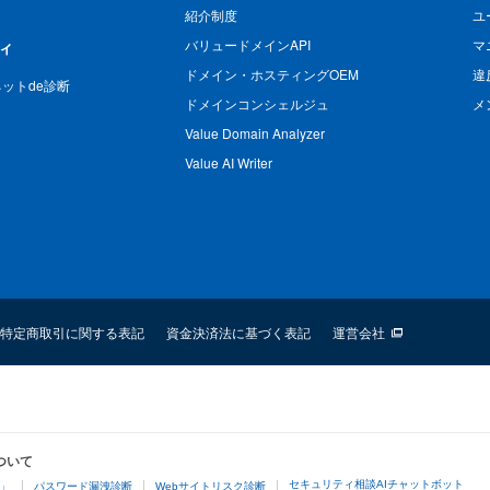
紹介制度
ユ
バリュードメインAPI
マ
ィ
ドメイン・ホスティングOEM
違
n ネットde診断
ドメインコンシェルジュ
メ
Value Domain Analyzer
Value AI Writer
特定商取引に関する表記
資金決済法に基づく表記
運営会社
ついて
セキュリティ相談AIチャットボット
4」
パスワード漏洩診断
Webサイトリスク診断