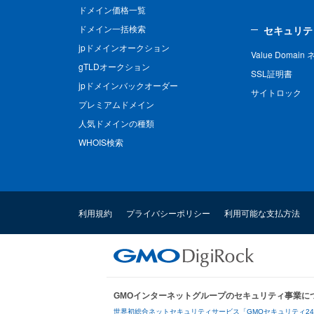
ドメイン価格一覧
ドメイン一括検索
セキュリテ
jpドメインオークション
Value Domai
gTLDオークション
SSL証明書
jpドメインバックオーダー
サイトロック
プレミアムドメイン
人気ドメインの種類
WHOIS検索
利用規約
プライバシーポリシー
利用可能な支払方法
GMOインターネットグループのセキュリティ事業に
世界初総合ネットセキュリティサービス「GMOセキュリティ2