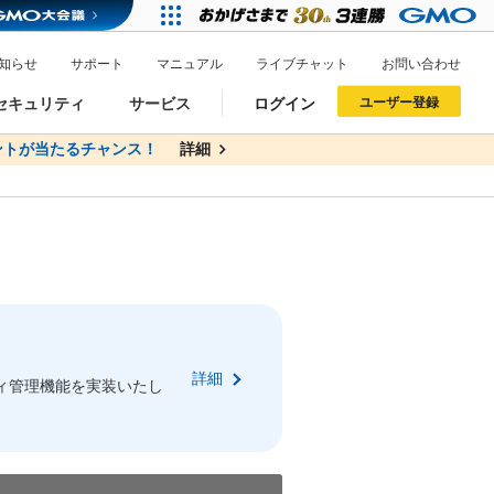
知らせ
サポート
マニュアル
ライブチャット
お問い合わせ
セキュリティ
サービス
ログイン
ユーザー登録
トが当たるチャンス！
無料
詳細
詳細
ドメイン移管
XREA
サイトロック
ポイント制度
ーを含む最新の機能を使う方
ーを含む最新の機能を使う方
.jpドメインオークション
ドメイン・ホスティングOEM
プレミアムドメイン
Value AI Writer
neアカウント作成
Oneにログイン
詳細
イン可能
録可能
ィ管理機能を実装いたし
GMO ID
GMO ID
Amazon
Amazon
n Oneのアカウント作成画面へ遷移します
main Oneのログイン画面へ遷移します