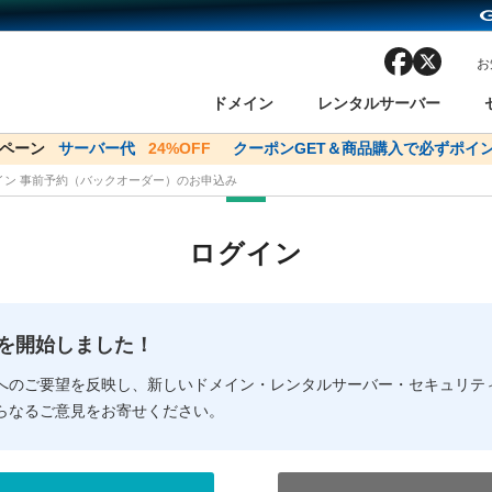
facebook
x
お
ドメイン
レンタルサーバー
ンペーン
ドメイン✕コアサーバーV2ビジネス応援キャンペーン
サーバー代
24%OFF
クーポンGET＆商品購入で必ずポイン
サーバー料金1年間
メイン 事前予約（バックオーダー）のお申込み
ン検索
ーバー
 Domain ネットde診断
様割引
ドメイン登録
バリューサーバー
SSL証明書
おまかせスタート
ドメインをご利用希望の方
ドメインをご利用希望の方
One レンタルサーバ
One レンタルサーバ
おすすめ
おすすめ
ログイン
ン価格一覧
レンタルサーバー
度
ドメイン一括検索
バリュードメインAPI
オークション
ンコンシェルジュ
.jpドメインバックオーダー
Value Domain Analyzer
Domainユーザー登録
 Domainにログイン
Value Domain O
Value Domain 
NEW!
の提供を開始しました！
応（Google等）
応（Google等）
メインの種類
WHOIS検索
以下でもログ
以下でも登
へのご要望を反映し、新しいドメイン・レンタルサーバー・セキュリテ
らなるご意見をお寄せください。
Google
Google
Yahoo!
Yahoo!
※AmazonはValue Domai
※AmazonはValue Do