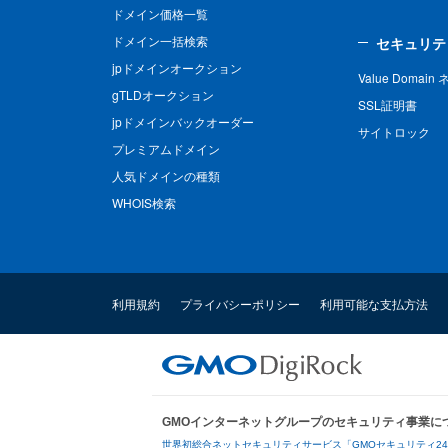
ドメイン価格一覧
ドメイン一括検索
セキュリテ
jpドメインオークション
Value Domai
gTLDオークション
SSL証明書
jpドメインバックオーダー
サイトロック
プレミアムドメイン
人気ドメインの種類
WHOIS検索
利用規約
プライバシーポリシー
利用可能な支払方法
GMOインターネットグループのセキュリティ事業に
世界初総合ネットセキュリティサービス「GMOセキュリティ2