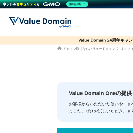
無料診断
Value Domain 24周年キャ
co.jp
ドメイン取得ならバリュードメイン
.jpド
ドメイン
レンタルサーバー
セキュリティ
サービス
ドメイ
コアサ
Value
お得意
従来のバリュー
従来のバリュー
DOMAIN
RENTAL SERVER
SECURITY
SERVICE
ドメイ
One
紹介制
ドメイントップ
サーバートップ
セキュリティトップ
サービストップ
gTLD
ドメイ
Value 
Value
Value Domain One
外部サービスでの登録が一部未対
外部サービスでの登録が一部未対
人気ド
お客様からいただいた使いやすさ
ました。ぜひお試しいただき、さ