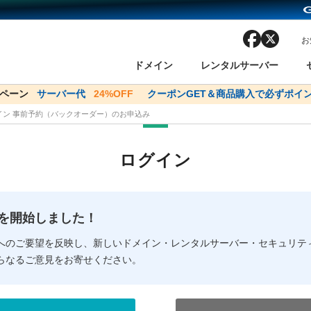
facebook
x
お
ドメイン
レンタルサーバー
ンペーン
ドメイン✕コアサーバーV2ビジネス応援キャンペーン
サーバー代
24%OFF
クーポンGET＆商品購入で必ずポイン
サーバー料金1年間
メイン 事前予約（バックオーダー）のお申込み
ン検索
ーバー
 Domain ネットde診断
様割引
ドメイン登録
バリューサーバー
SSL証明書
おまかせスタート
ドメインをご利用希望の方
ドメインをご利用希望の方
One レンタルサーバ
One レンタルサーバ
おすすめ
おすすめ
ログイン
ン価格一覧
レンタルサーバー
度
ドメイン一括検索
バリュードメインAPI
オークション
ンコンシェルジュ
.jpドメインバックオーダー
Value Domain Analyzer
Domainユーザー登録
 Domainにログイン
Value Domain O
Value Domain 
NEW!
の提供を開始しました！
応（Google等）
応（Google等）
メインの種類
WHOIS検索
以下でもログ
以下でも登
へのご要望を反映し、新しいドメイン・レンタルサーバー・セキュリテ
らなるご意見をお寄せください。
Google
Google
Yahoo!
Yahoo!
※AmazonはValue Domai
※AmazonはValue Do