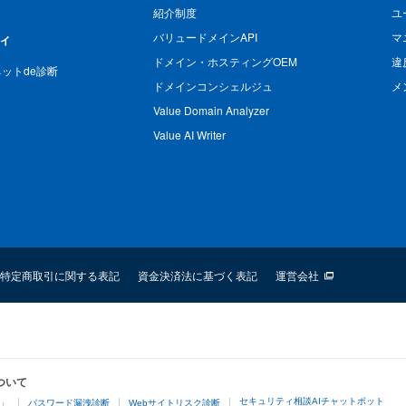
紹介制度
ユ
バリュードメインAPI
マ
ィ
ドメイン・ホスティングOEM
違
n ネットde診断
ドメインコンシェルジュ
メ
Value Domain Analyzer
Value AI Writer
特定商取引に関する表記
資金決済法に基づく表記
運営会社
ついて
セキュリティ相談AIチャットボット
4」
パスワード漏洩診断
Webサイトリスク診断