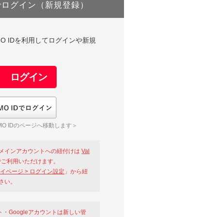
でログイン（新規登録）
DやGMO IDを利用してログインや新規
GMO IDでログイン
O IDのページへ移動します＞
メインアカウントへの紐付けは
Val
ご利用いただけます。
イページ > ログイン設定
」から紐
さい。
ント・Googleアカウントは新しい管