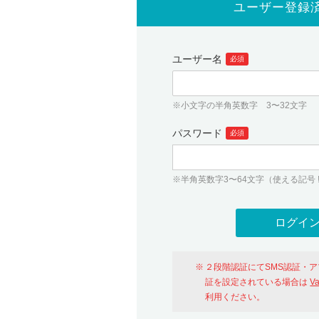
ユーザー登録
ユーザー名
必須
※小文字の半角英数字 3〜32文字
パスワード
必須
※半角英数字3〜64文字（使える記号 ! # $ %
２段階認証にてSMS認証・
証を設定されている場合は
V
利用ください。