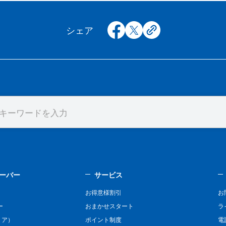
facebook
x
copy
シェア
ーバー
サービス
お得意様割引
お
ー
おまかせスタート
ラ
リア）
ポイント制度
電