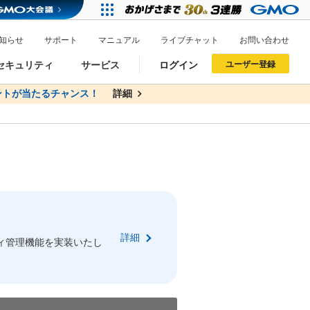
知らせ
サポート
マニュアル
ライブチャット
お問い合わせ
セキュリティ
サービス
ログイン
ユーザー登録
トが当たるチャンス！
無料
詳細
詳細
ドメイン移管
XREA
サイトロック
ポイント制度
ーを含む最新の機能を使う方
ーを含む最新の機能を使う方
.jpドメインオークション
ドメイン・ホスティングOEM
プレミアムドメイン
Value AI Writer
neアカウント作成
Oneにログイン
詳細
イン可能
録可能
ィ管理機能を実装いたし
GMO ID
GMO ID
Amazon
Amazon
n Oneのアカウント作成画面へ遷移します
main Oneのログイン画面へ遷移します