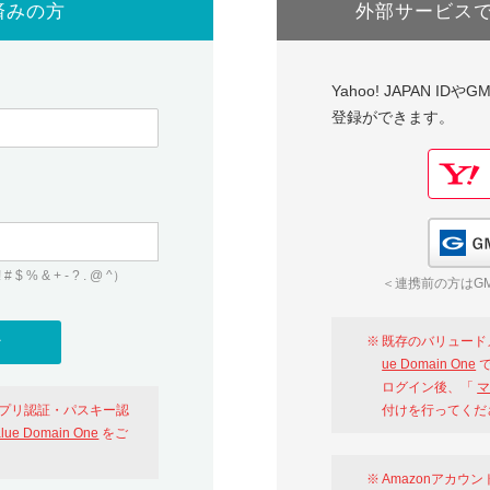
済みの方
外部サービス
Yahoo! JAPAN I
登録ができます。
 & + - ? . @ ^）
＜連携前の方はGM
既存のバリュード
ue Domain One
で
ログイン後、「
マ
アプリ認証・パスキー認
付けを行ってくだ
alue Domain One
をご
Amazonアカウ