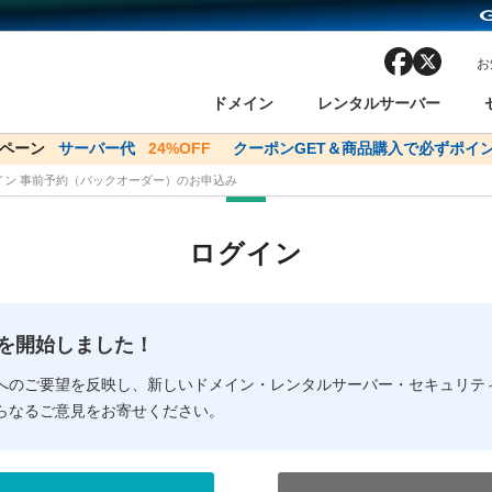
facebook
x
お
ドメイン
レンタルサーバー
ンペーン
ドメイン✕コアサーバーV2ビジネス応援キャンペーン
サーバー代
24%OFF
クーポンGET＆商品購入で必ずポイン
サーバー料金1年間
メイン 事前予約（バックオーダー）のお申込み
ン検索
ーバー
 Domain ネットde診断
様割引
ドメイン登録
バリューサーバー
SSL証明書
おまかせスタート
ドメインをご利用希望の方
ドメインをご利用希望の方
One レンタルサーバ
One レンタルサーバ
おすすめ
おすすめ
ログイン
ン価格一覧
レンタルサーバー
度
ドメイン一括検索
バリュードメインAPI
オークション
ンコンシェルジュ
.jpドメインバックオーダー
Value Domain Analyzer
Domainユーザー登録
 Domainにログイン
Value Domain O
Value Domain 
NEW!
の提供を開始しました！
応（Google等）
応（Google等）
メインの種類
WHOIS検索
以下でもログ
以下でも登
へのご要望を反映し、新しいドメイン・レンタルサーバー・セキュリテ
らなるご意見をお寄せください。
Google
Google
Yahoo!
Yahoo!
※AmazonはValue Domai
※AmazonはValue Do