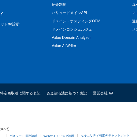
紹介制度
ユ
バリュードメインAPI
マ
ィ
ドメイン・ホスティングOEM
違
n ネットde診断
ドメインコンシェルジュ
メ
Value Domain Analyzer
Value AI Writer
特定商取引に関する表記
資金決済法に基づく表記
運営会社
ついて
セキュリティ相談AIチャットボット
4」
パスワード漏洩診断
Webサイトリスク診断