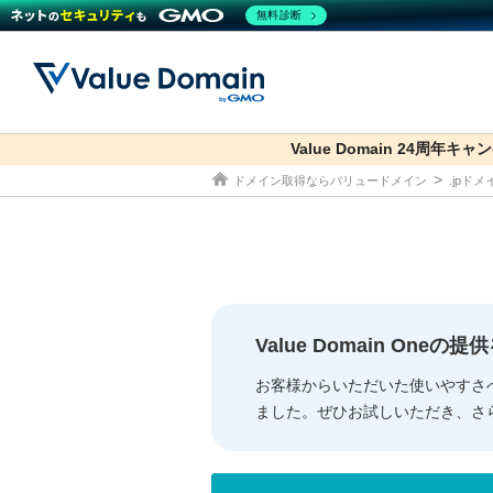
無料診断
Value Domain 24周年キャ
co.jp
ドメイン取得ならバリュードメイン
.jpド
ドメイン
レンタルサーバー
セキュリティ
サービス
ドメイ
コアサ
Value
お得意
従来のバリュー
従来のバリュー
DOMAIN
RENTAL SERVER
SECURITY
SERVICE
ドメイ
One
紹介制
ドメイントップ
サーバートップ
セキュリティトップ
サービストップ
gTLD
ドメイ
Value 
Value
Value Domain One
外部サービスでの登録が一部未対
外部サービスでの登録が一部未対
人気ド
お客様からいただいた使いやすさ
ました。ぜひお試しいただき、さ