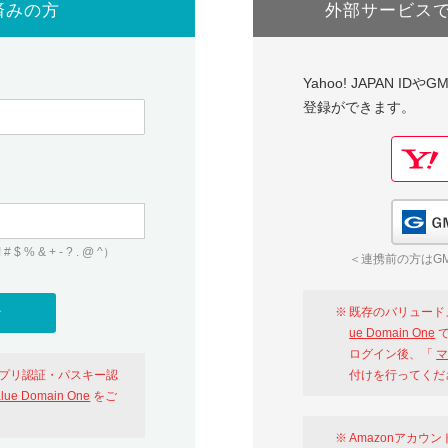
済みの方
外部サービス
Yahoo! JAPAN I
登録ができます。
 & + - ? . @ ^）
＜連携前の方はGM
既存のバリュード
ue Domain One
で
ログイン後、「
マ
アプリ認証・パスキー認
付けを行ってくだ
alue Domain One
をご
Amazonアカウ