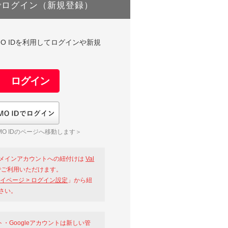
でログイン（新規登録）
DやGMO IDを利用してログインや新規
GMO IDでログイン
O IDのページへ移動します＞
メインアカウントへの紐付けは
Val
ご利用いただけます。
イページ > ログイン設定
」から紐
さい。
ント・Googleアカウントは新しい管