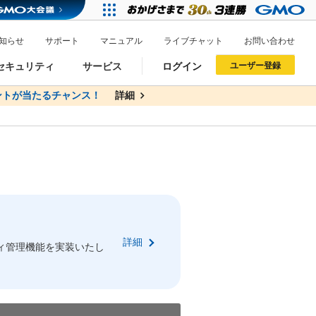
知らせ
サポート
マニュアル
ライブチャット
お問い合わせ
セキュリティ
サービス
ログイン
ユーザー登録
トが当たるチャンス！
無料
詳細
詳細
ドメイン移管
XREA
サイトロック
ポイント制度
ーを含む最新の機能を使う方
ーを含む最新の機能を使う方
.jpドメインオークション
ドメイン・ホスティングOEM
プレミアムドメイン
Value AI Writer
neアカウント作成
Oneにログイン
詳細
イン可能
録可能
ィ管理機能を実装いたし
GMO ID
GMO ID
Amazon
Amazon
n Oneのアカウント作成画面へ遷移します
main Oneのログイン画面へ遷移します