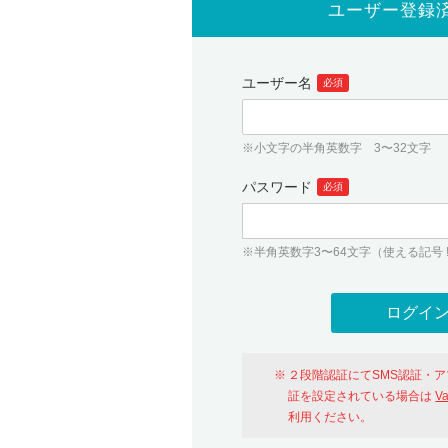
ユーザー登録
ユーザー名
必須
※小文字の半角英数字 3〜32文字
パスワード
必須
※半角英数字3〜64文字（使える記号 ! # $ %
２段階認証にてSMS認証・
証を設定されている場合は
V
利用ください。