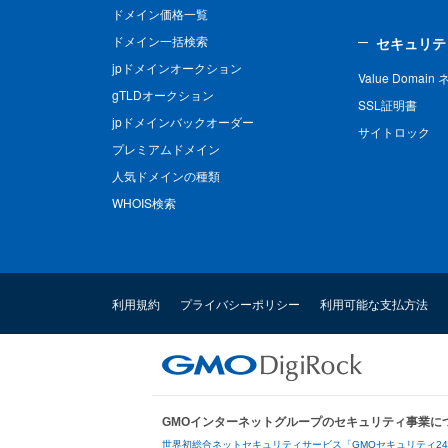
ドメイン価格一覧
ドメイン一括検索
セキュリテ
jpドメインオークション
Value Domai
gTLDオークション
SSL証明書
jpドメインバックオーダー
サイトロック
プレミアムドメイン
人気ドメインの種類
WHOIS検索
利用規約
プライバシーポリシー
利用可能な支払方法
GMOインターネットグループのセキュリティ事業に
世界初総合ネットセキュリティサービス「GMOセキュリティ2