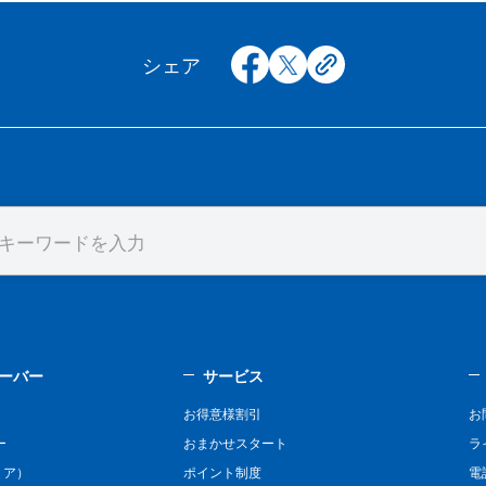
facebook
x
copy
シェア
ーバー
サービス
お得意様割引
お
ー
おまかせスタート
ラ
リア）
ポイント制度
電