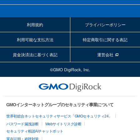
利用規約
プライバシーポリシー
利用可能な支払方法
特定商取引に関する表記
資金決済法に基づく表記
運営会社
©GMO DigiRock, Inc.
GMOインターネットグループのセキュリティ事業について
世界初総合ネットセキュリティサービス「GMOセキュリティ24」
パスワード漏洩診断
Webサイトリスク診断
セキュリティ相談AIチャットボット
実在証明・盗聴対策