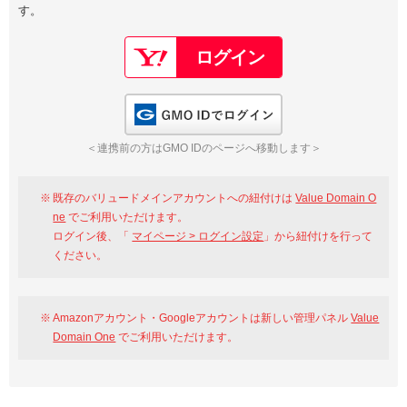
す。
以下でもログイン可能
Google
Yahoo!
以下でも登録可能
GMO ID
Amazon
Google
Yahoo!
GMO IDでログイン
※AmazonはValue Domain Oneのログイン画面へ遷移します
GMO ID
Amazon
＜連携前の方はGMO IDのページへ移動します＞
※AmazonはValue Domain Oneのアカウント作成画面へ遷移します
既存のバリュードメインアカウントへの紐付けは
Value Domain O
ne
でご利用いただけます。
ログイン後、「
マイページ > ログイン設定
」から紐付けを行って
ください。
Amazonアカウント・Googleアカウントは新しい管理パネル
Value
Domain One
でご利用いただけます。