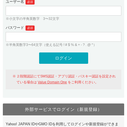
ユーザー名
必須
紹介制度
.jpドメインバックオーダー
ログイン
バリュードメインAPI
プレミアムドメイン
※小文字の半角英数字 3〜32文字
従来のバリュードメインをご利用希望の方
ユーザー登録
ドメイン・ホスティングOEM
パスワード
人気ドメインの種類
必須
従来のバリュードメインをご利用希望の方
ドメインコンシェルジュ
WHOIS検索
※半角英数字3〜64文字（使える記号 ! # $ % & + - ? . @ ^）
Value Domain Analyzer
Value Domainにログイン
Value AI Writer
外部サービスでの登録が一部未対応（Google等）
Value Domainユーザー登録
２段階認証にてSMS認証・アプリ認証・パスキー認証を設定され
外部サービスでの登録が一部未対応（Google等）
One レンタルサーバーを含む最新の機能を使う方
おすすめ
ている場合は
Value Domain One
をご利用ください。
One レンタルサーバーを含む最新の機能を使う方
おすすめ
外部サービスでログイン（新規登録）
Value Domain Oneにログイン
Yahoo! JAPAN IDやGMO IDを利用してログインや新規登録ができま
Value Domain Oneアカウント作成