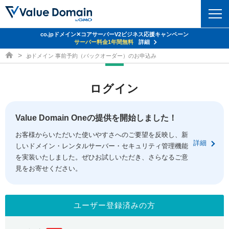
co.jpドメイン✕コアサーバーV2ビジネス応援キャンペーン
ドメイン
サーバー料金1年間無料
詳細
ドメイン取得ならバリュードメイン
.jpドメイン 事前予約（バックオーダー）のお申込み
ドメイントップ
レンタルサーバー
ログイン
ドメイン検索
サーバートップ
セキュリティ
ドメイン登録
コアサーバー
Value Domain Oneの提供を開始しました！
セキュリティトップ
サービス
ドメイン移管
お客様からいただいた使いやすさへのご要望を反映し、新
バリューサーバー
Value Domain ネットde診断
詳細
しいドメイン・レンタルサーバー・セキュリティ管理機能
サービストップ
facebook
x
ドメイン価格一覧
XREA
を実装いたしました。ぜひお試しいただき、さらなるご意
SSL証明書
見をお寄せください。
お得意様割引
ドメイン一括検索
お知らせ
サポート
Oneレンタルサーバー
サイトロック
おまかせスタート
.jpドメインオークション
マニュアル
ライブチャット
ユーザー登録済みの方
ポイント制度
gTLDオークション
NEW!
お問い合わせ