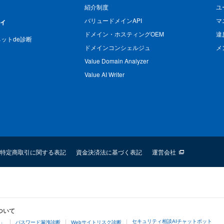
紹介制度
ユ
バリュードメインAPI
マ
ィ
ドメイン・ホスティングOEM
違
n ネットde診断
ドメインコンシェルジュ
メ
Value Domain Analyzer
Value AI Writer
特定商取引に関する表記
資金決済法に基づく表記
運営会社
ついて
セキュリティ相談AIチャットボット
4」
パスワード漏洩診断
Webサイトリスク診断