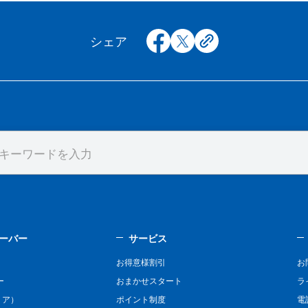
facebook
x
copy
シェア
ーバー
サービス
お得意様割引
お
ー
おまかせスタート
ラ
リア）
ポイント制度
電