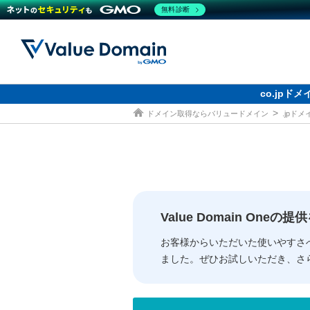
無料診断
co.jp
ドメイン取得ならバリュードメイン
.jpド
ドメイン
レンタルサーバー
セキュリティ
サービス
ドメイ
コアサ
Value
お得意
従来のバリュー
従来のバリュー
DOMAIN
RENTAL SERVER
SECURITY
SERVICE
ドメイ
One
紹介制
ドメイントップ
サーバートップ
セキュリティトップ
サービストップ
gTLD
ドメイ
Value 
Value
Value Domain One
外部サービスでの登録が一部未対
外部サービスでの登録が一部未対
人気ド
お客様からいただいた使いやすさ
ました。ぜひお試しいただき、さ