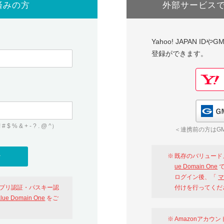
済みの方
外部サービス
Yahoo! JAPAN I
登録ができます。
 & + - ? . @ ^）
＜連携前の方はGM
既存のバリュード
ue Domain One
で
ログイン後、「
マ
アプリ認証・パスキー認
付けを行ってくだ
alue Domain One
をご
Amazonアカウ