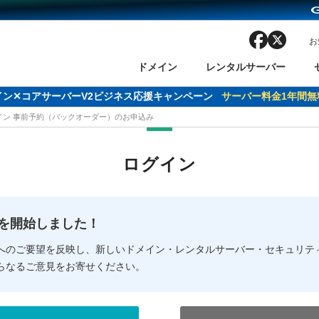
facebook
x
お
ドメイン
レンタルサーバー
ドメイン✕コアサーバーV2ビジネス応援キャンペーン
サーバー料金1年間無
メイン 事前予約（バックオーダー）のお申込み
ン検索
ーバー
 Domain ネットde診断
様割引
ドメイン登録
バリューサーバー
SSL証明書
おまかせスタート
ドメインをご利用希望の方
ドメインをご利用希望の方
One レンタルサーバ
One レンタルサーバ
おすすめ
おすすめ
ログイン
ン価格一覧
レンタルサーバー
度
ドメイン一括検索
バリュードメインAPI
オークション
ンコンシェルジュ
.jpドメインバックオーダー
Value Domain Analyzer
Domainユーザー登録
 Domainにログイン
Value Domain O
Value Domain 
NEW!
の提供を開始しました！
応（Google等）
応（Google等）
メインの種類
WHOIS検索
以下でもログ
以下でも登
へのご要望を反映し、新しいドメイン・レンタルサーバー・セキュリテ
らなるご意見をお寄せください。
Google
Google
Yahoo!
Yahoo!
※AmazonはValue Domai
※AmazonはValue Do