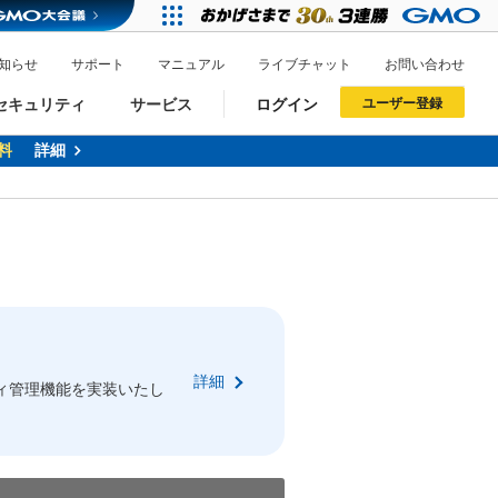
知らせ
サポート
マニュアル
ライブチャット
お問い合わせ
セキュリティ
サービス
ログイン
ユーザー登録
料
詳細
ドメイン移管
XREA
サイトロック
ポイント制度
ーを含む最新の機能を使う方
ーを含む最新の機能を使う方
.jpドメインオークション
ドメイン・ホスティングOEM
プレミアムドメイン
Value AI Writer
neアカウント作成
Oneにログイン
詳細
イン可能
録可能
ィ管理機能を実装いたし
GMO ID
GMO ID
Amazon
Amazon
n Oneのアカウント作成画面へ遷移します
main Oneのログイン画面へ遷移します