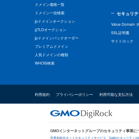
ドメイン価格一覧
ドメイン一括検索
セキュリテ
jpドメインオークション
Value Domai
gTLDオークション
SSL証明書
jpドメインバックオーダー
サイトロック
プレミアムドメイン
人気ドメインの種類
WHOIS検索
利用規約
プライバシーポリシー
利用可能な支払方法
GMOインターネットグループのセキュリティ事業に
世界初総合ネットセキュリティサービス「GMOセキュリティ2