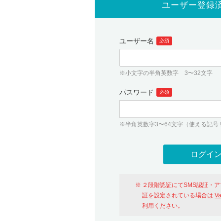
ユーザー登録
ユーザー名
必須
※小文字の半角英数字 3〜32文字
パスワード
必須
※半角英数字3〜64文字（使える記号 ! # $ %
２段階認証にてSMS認証・
証を設定されている場合は
V
利用ください。