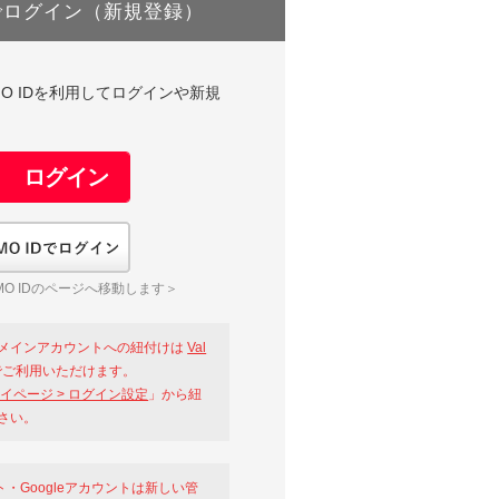
でログイン（新規登録）
DやGMO IDを利用してログインや新規
GMO IDでログイン
O IDのページへ移動します＞
メインアカウントへの紐付けは
Val
ご利用いただけます。
イページ > ログイン設定
」から紐
さい。
ント・Googleアカウントは新しい管