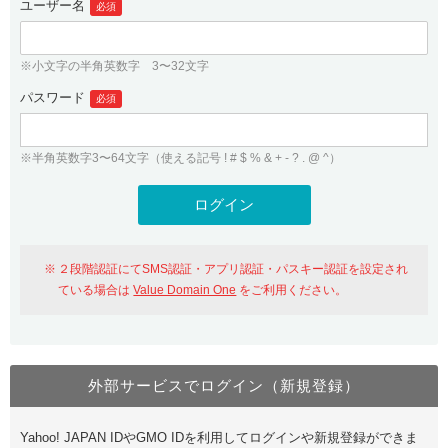
ユーザー名
必須
紹介制度
.jpドメインバックオーダー
ログイン
バリュードメインAPI
プレミアムドメイン
※小文字の半角英数字 3〜32文字
従来のバリュードメインをご利用希望の方
ユーザー登録
ドメイン・ホスティングOEM
パスワード
人気ドメインの種類
必須
従来のバリュードメインをご利用希望の方
ドメインコンシェルジュ
WHOIS検索
※半角英数字3〜64文字（使える記号 ! # $ % & + - ? . @ ^）
Value Domain Analyzer
Value Domainにログイン
Value AI Writer
外部サービスでの登録が一部未対応（Google等）
Value Domainユーザー登録
２段階認証にてSMS認証・アプリ認証・パスキー認証を設定され
外部サービスでの登録が一部未対応（Google等）
One レンタルサーバーを含む最新の機能を使う方
おすすめ
ている場合は
Value Domain One
をご利用ください。
One レンタルサーバーを含む最新の機能を使う方
おすすめ
外部サービスでログイン（新規登録）
Value Domain Oneにログイン
Yahoo! JAPAN IDやGMO IDを利用してログインや新規登録ができま
Value Domain Oneアカウント作成