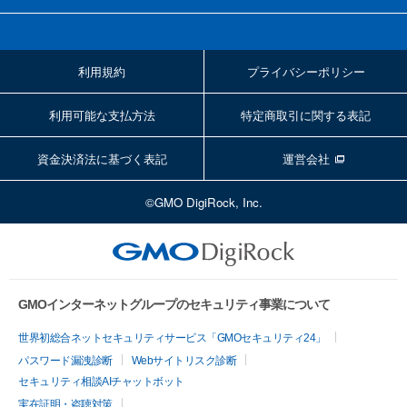
利用規約
プライバシーポリシー
利用可能な支払方法
特定商取引に関する表記
資金決済法に基づく表記
運営会社
©GMO DigiRock, Inc.
GMOインターネットグループのセキュリティ事業について
世界初総合ネットセキュリティサービス「GMOセキュリティ24」
パスワード漏洩診断
Webサイトリスク診断
セキュリティ相談AIチャットボット
実在証明・盗聴対策