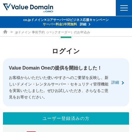
co.jpドメイン✕コアサーバーV2ビジネス応援キャンペーン
ドメイン
サーバー料金1年間無料
詳細
ドメイン取得ならバリュードメイン
.jpドメイン 事前予約（バックオーダー）のお申込み
ドメイントップ
レンタルサーバー
ログイン
ドメイン検索
サーバートップ
セキュリティ
ドメイン登録
コアサーバー
Value Domain Oneの提供を開始しました！
セキュリティトップ
サービス
ドメイン移管
お客様からいただいた使いやすさへのご要望を反映し、新
バリューサーバー
Value Domain ネットde診断
詳細
しいドメイン・レンタルサーバー・セキュリティ管理機能
サービストップ
facebook
x
ドメイン価格一覧
XREA
を実装いたしました。ぜひお試しいただき、さらなるご意
SSL証明書
見をお寄せください。
お得意様割引
ドメイン一括検索
お知らせ
サポート
Oneレンタルサーバー
サイトロック
おまかせスタート
.jpドメインオークション
マニュアル
ライブチャット
ユーザー登録済みの方
ポイント制度
gTLDオークション
NEW!
お問い合わせ