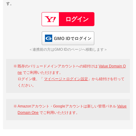
す。
以下でもログイン可能
Google
Yahoo!
以下でも登録可能
GMO ID
Amazon
Google
Yahoo!
GMO IDでログイン
※AmazonはValue Domain Oneのログイン画面へ遷移します
GMO ID
Amazon
＜連携前の方はGMO IDのページへ移動します＞
※AmazonはValue Domain Oneのアカウント作成画面へ遷移します
既存のバリュードメインアカウントへの紐付けは
Value Domain O
ne
でご利用いただけます。
ログイン後、「
マイページ > ログイン設定
」から紐付けを行って
ください。
Amazonアカウント・Googleアカウントは新しい管理パネル
Value
Domain One
でご利用いただけます。