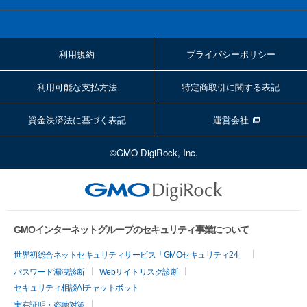
利用規約
プライバシーポリシー
利用可能な支払方法
特定商取引に関する表記
資金決済法に基づく表記
運営会社
©GMO DigiRock, Inc.
GMOインターネットグループのセキュリティ事業について
世界初総合ネットセキュリティサービス「GMOセキュリティ24」
パスワード漏洩診断
Webサイトリスク診断
セキュリティ相談AIチャットボット
実在証明・盗聴対策