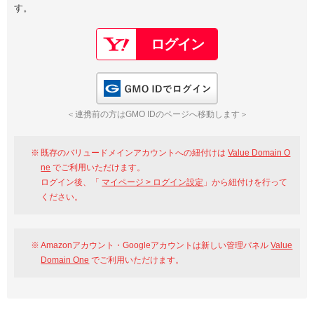
す。
以下でもログイン可能
Google
Yahoo!
以下でも登録可能
GMO ID
Amazon
Google
Yahoo!
GMO IDでログイン
※AmazonはValue Domain Oneのログイン画面へ遷移します
GMO ID
Amazon
＜連携前の方はGMO IDのページへ移動します＞
※AmazonはValue Domain Oneのアカウント作成画面へ遷移します
既存のバリュードメインアカウントへの紐付けは
Value Domain O
ne
でご利用いただけます。
ログイン後、「
マイページ > ログイン設定
」から紐付けを行って
ください。
Amazonアカウント・Googleアカウントは新しい管理パネル
Value
Domain One
でご利用いただけます。