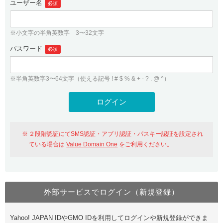
ユーザー名
必須
紹介制度
.jpドメインバックオーダー
ログイン
バリュードメインAPI
プレミアムドメイン
※小文字の半角英数字 3〜32文字
従来のバリュードメインをご利用希望の方
ユーザー登録
ドメイン・ホスティングOEM
パスワード
人気ドメインの種類
必須
従来のバリュードメインをご利用希望の方
ドメインコンシェルジュ
WHOIS検索
※半角英数字3〜64文字（使える記号 ! # $ % & + - ? . @ ^）
Value Domain Analyzer
Value Domainにログイン
Value AI Writer
外部サービスでの登録が一部未対応（Google等）
Value Domainユーザー登録
２段階認証にてSMS認証・アプリ認証・パスキー認証を設定され
外部サービスでの登録が一部未対応（Google等）
One レンタルサーバーを含む最新の機能を使う方
おすすめ
ている場合は
Value Domain One
をご利用ください。
One レンタルサーバーを含む最新の機能を使う方
おすすめ
外部サービスでログイン（新規登録）
Value Domain Oneにログイン
Yahoo! JAPAN IDやGMO IDを利用してログインや新規登録ができま
Value Domain Oneアカウント作成