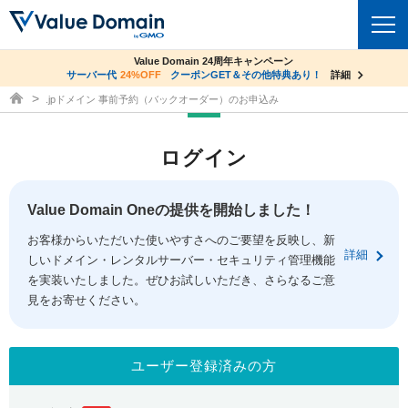
co.jpドメイン✕コアサーバーV2ビジネス応援キャンペーン
Value Domain 24周年キャンペーン
ドメイン
サーバー代
24%OFF
サーバー料金1年間無料
クーポンGET＆その他特典あり！
詳細
詳細
ドメイン取得ならバリュードメイン
.jpドメイン 事前予約（バックオーダー）のお申込み
ドメイントップ
レンタルサーバー
ログイン
ドメイン検索
サーバートップ
セキュリティ
ドメイン登録
コアサーバー
Value Domain Oneの提供を開始しました！
セキュリティトップ
サービス
ドメイン移管
お客様からいただいた使いやすさへのご要望を反映し、新
バリューサーバー
Value Domain ネットde診断
詳細
しいドメイン・レンタルサーバー・セキュリティ管理機能
サービストップ
facebook
x
ドメイン価格一覧
XREA
を実装いたしました。ぜひお試しいただき、さらなるご意
SSL証明書
見をお寄せください。
お得意様割引
ドメイン一括検索
お知らせ
サポート
Oneレンタルサーバー
サイトロック
おまかせスタート
.jpドメインオークション
マニュアル
ライブチャット
ユーザー登録済みの方
ポイント制度
gTLDオークション
NEW!
お問い合わせ