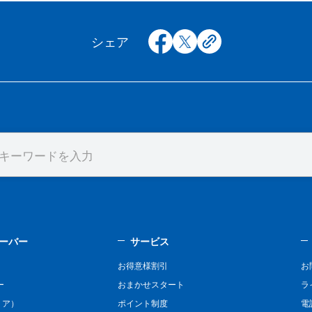
facebook
x
copy
シェア
ーバー
サービス
お得意様割引
お
ー
おまかせスタート
ラ
リア）
ポイント制度
電