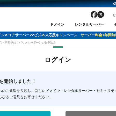
facebook
x
お
ドメイン
レンタルサーバー
ドメイン✕コアサーバーV2ビジネス応援キャンペーン
サーバー料金1年間無
メイン 事前予約（バックオーダー）のお申込み
ン検索
ーバー
 Domain ネットde診断
様割引
ドメイン登録
バリューサーバー
SSL証明書
おまかせスタート
ドメインをご利用希望の方
ドメインをご利用希望の方
One レンタルサーバ
One レンタルサーバ
おすすめ
おすすめ
ログイン
ン価格一覧
レンタルサーバー
度
ドメイン一括検索
バリュードメインAPI
オークション
ンコンシェルジュ
.jpドメインバックオーダー
Value Domain Analyzer
Domainユーザー登録
 Domainにログイン
Value Domain O
Value Domain 
NEW!
の提供を開始しました！
応（Google等）
応（Google等）
メインの種類
WHOIS検索
以下でもログ
以下でも登
へのご要望を反映し、新しいドメイン・レンタルサーバー・セキュリテ
らなるご意見をお寄せください。
Google
Google
Yahoo!
Yahoo!
※AmazonはValue Domai
※AmazonはValue Do