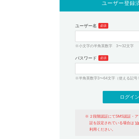
ユーザー登録
ユーザー名
必須
※小文字の半角英数字 3〜32文字
パスワード
必須
※半角英数字3〜64文字（使える記号 ! # $ %
２段階認証にてSMS認証・
証を設定されている場合は
V
利用ください。