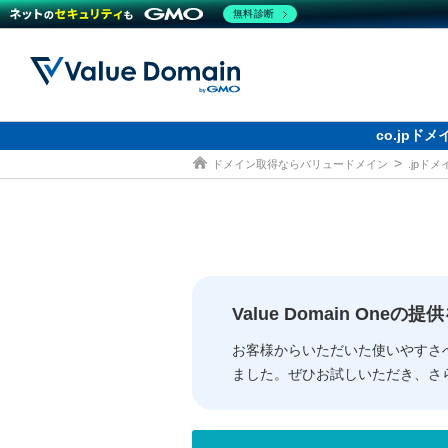
無料診断
co.jp
ドメイン取得ならバリュードメイン
.jpド
ドメイン
レンタルサーバー
セキュリティ
サービス
ドメイ
コアサ
Value
お得意
従来のバリュー
従来のバリュー
DOMAIN
RENTAL SERVER
SECURITY
SERVICE
ドメイ
One
紹介制
ドメイントップ
サーバートップ
セキュリティトップ
サービストップ
gTLD
ドメイ
Value 
Value
Value Domain One
外部サービスでの登録が一部未対
外部サービスでの登録が一部未対
人気ド
お客様からいただいた使いやすさ
ました。ぜひお試しいただき、さ