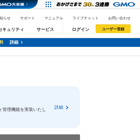
知らせ
サポート
マニュアル
ライブチャット
お問い合わせ
セキュリティ
サービス
ログイン
ユーザー登録
料
詳細
ドメイン移管
XREA
サイトロック
ポイント制度
ーを含む最新の機能を使う方
ーを含む最新の機能を使う方
.jpドメインオークション
ドメイン・ホスティングOEM
プレミアムドメイン
Value AI Writer
neアカウント作成
Oneにログイン
詳細
イン可能
録可能
ィ管理機能を実装いたし
GMO ID
GMO ID
Amazon
Amazon
n Oneのアカウント作成画面へ遷移します
main Oneのログイン画面へ遷移します