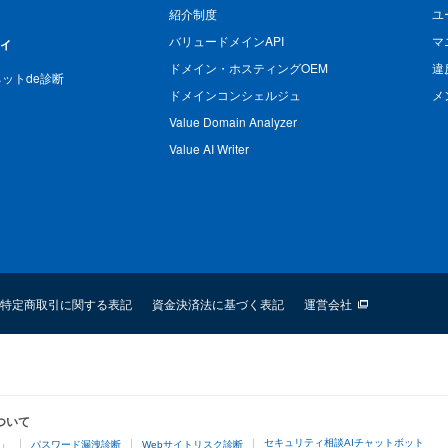
紹介制度
ユ
バリュードメインAPI
マ
ィ
ドメイン・ホスティングOEM
違
n ネットde診断
ドメインコンシェルジュ
メ
Value Domain Analyzer
Value AI Writer
特定商取引に関する表記
資金決済法に基づく表記
運営会社
ついて
セキュリティ相談AIチャットボット
4」
パスワード漏洩診断
Webサイトリスク診断