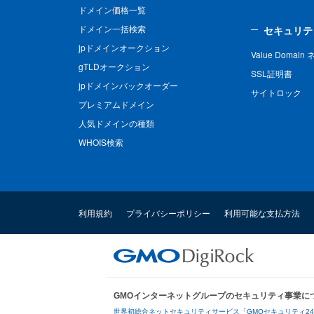
ドメイン価格一覧
ドメイン一括検索
セキュリテ
jpドメインオークション
Value Domai
gTLDオークション
SSL証明書
jpドメインバックオーダー
サイトロック
プレミアムドメイン
人気ドメインの種類
WHOIS検索
利用規約
プライバシーポリシー
利用可能な支払方法
GMOインターネットグループのセキュリティ事業に
世界初総合ネットセキュリティサービス「GMOセキュリティ2