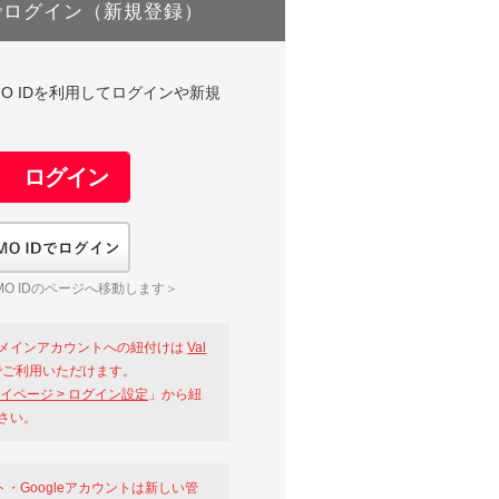
でログイン（新規登録）
DやGMO IDを利用してログインや新規
GMO IDでログイン
O IDのページへ移動します＞
メインアカウントへの紐付けは
Val
ご利用いただけます。
イページ > ログイン設定
」から紐
さい。
ント・Googleアカウントは新しい管