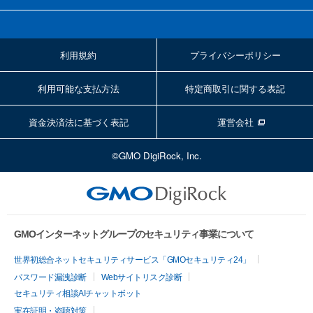
利用規約
プライバシーポリシー
利用可能な支払方法
特定商取引に関する表記
資金決済法に基づく表記
運営会社
©GMO DigiRock, Inc.
GMOインターネットグループのセキュリティ事業について
世界初総合ネットセキュリティサービス「GMOセキュリティ24」
パスワード漏洩診断
Webサイトリスク診断
セキュリティ相談AIチャットボット
実在証明・盗聴対策