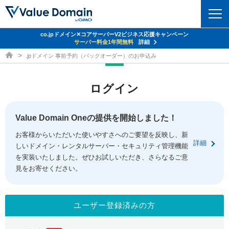
co.jpドメイン✕コアサーバーV2ビジネス応援キャンペーン
ドメイン
サーバー料金1年間無料
詳細
ドメイン取得ならバリュードメイン
.jpドメイン 事前予約（バックオーダー）のお申込み
ドメイントップ
レンタルサーバー
ログイン
ドメイン検索
サーバートップ
セキュリティ
ドメイン登録
コアサーバー
Value Domain Oneの提供を開始しました！
セキュリティトップ
サービス
ドメイン移管
お客様からいただいた使いやすさへのご要望を反映し、新
バリューサーバー
Value Domain ネットde診断
詳細
しいドメイン・レンタルサーバー・セキュリティ管理機能
サービストップ
facebook
x
ドメイン価格一覧
XREA
を実装いたしました。ぜひお試しいただき、さらなるご意
SSL証明書
見をお寄せください。
お得意様割引
ドメイン一括検索
お知らせ
サポート
Oneレンタルサーバー
サイトロック
おまかせスタート
.jpドメインオークション
マニュアル
ライブチャット
ユーザー登録済みの方
ポイント制度
gTLDオークション
NEW!
お問い合わせ