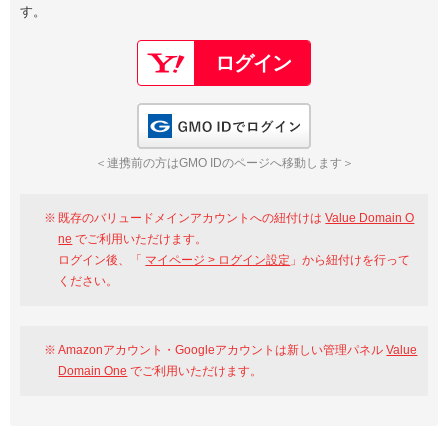
す。
以下でもログイン可能
Google
Yahoo!
以下でも登録可能
GMO ID
Amazon
Google
Yahoo!
GMO IDでログイン
※AmazonはValue Domain Oneのログイン画面へ遷移します
GMO ID
Amazon
＜連携前の方はGMO IDのページへ移動します＞
※AmazonはValue Domain Oneのアカウント作成画面へ遷移します
既存のバリュードメインアカウントへの紐付けは
Value Domain O
ne
でご利用いただけます。
ログイン後、「
マイページ > ログイン設定
」から紐付けを行って
ください。
Amazonアカウント・Googleアカウントは新しい管理パネル
Value
Domain One
でご利用いただけます。