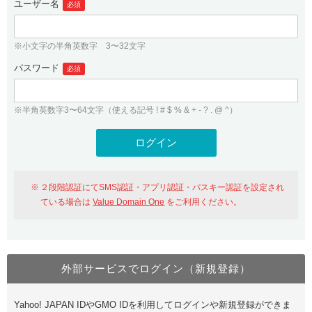
ユーザー名
必須
紹介制度
.jpドメインバックオーダー
ログイン
バリュードメインAPI
プレミアムドメイン
※小文字の半角英数字 3〜32文字
従来のバリュードメインをご利用希望の方
ユーザー登録
ドメイン・ホスティングOEM
パスワード
人気ドメインの種類
必須
従来のバリュードメインをご利用希望の方
ドメインコンシェルジュ
WHOIS検索
※半角英数字3〜64文字（使える記号 ! # $ % & + - ? . @ ^）
Value Domain Analyzer
Value Domainにログイン
Value AI Writer
外部サービスでの登録が一部未対応（Google等）
Value Domainユーザー登録
２段階認証にてSMS認証・アプリ認証・パスキー認証を設定され
外部サービスでの登録が一部未対応（Google等）
One レンタルサーバーを含む最新の機能を使う方
おすすめ
ている場合は
Value Domain One
をご利用ください。
One レンタルサーバーを含む最新の機能を使う方
おすすめ
外部サービスでログイン（新規登録）
Value Domain Oneにログイン
Yahoo! JAPAN IDやGMO IDを利用してログインや新規登録ができま
Value Domain Oneアカウント作成