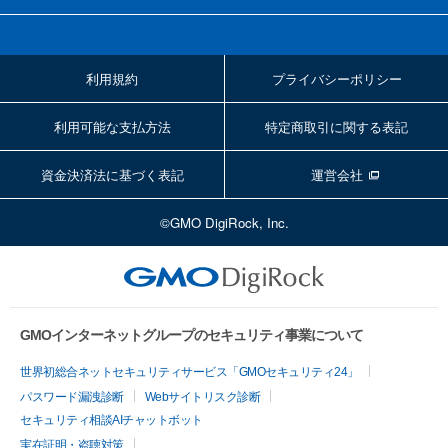
利用規約
プライバシーポリシー
利用可能な支払方法
特定商取引に関する表記
資金決済法に基づく表記
運営会社
©GMO DigiRock, Inc.
GMOインターネットグループのセキュリティ事業について
世界初総合ネットセキュリティサービス「GMOセキュリティ24」
パスワード漏洩診断
Webサイトリスク診断
セキュリティ相談AIチャットボット
実在証明・盗聴対策