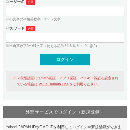
ユーザー名
必須
紹介制度
.jpドメインバックオーダー
ログイン
バリュードメインAPI
プレミアムドメイン
※小文字の半角英数字 3〜32文字
従来のバリュードメインをご利用希望の方
ユーザー登録
ドメイン・ホスティングOEM
パスワード
人気ドメインの種類
必須
従来のバリュードメインをご利用希望の方
ドメインコンシェルジュ
WHOIS検索
※半角英数字3〜64文字（使える記号 ! # $ % & + - ? . @ ^）
Value Domain Analyzer
Value Domainにログイン
Value AI Writer
外部サービスでの登録が一部未対応（Google等）
Value Domainユーザー登録
２段階認証にてSMS認証・アプリ認証・パスキー認証を設定され
外部サービスでの登録が一部未対応（Google等）
One レンタルサーバーを含む最新の機能を使う方
おすすめ
ている場合は
Value Domain One
をご利用ください。
One レンタルサーバーを含む最新の機能を使う方
おすすめ
外部サービスでログイン（新規登録）
Value Domain Oneにログイン
Yahoo! JAPAN IDやGMO IDを利用してログインや新規登録ができま
Value Domain Oneアカウント作成