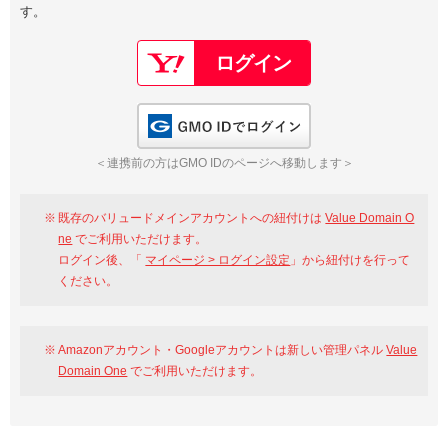
す。
以下でもログイン可能
Google
Yahoo!
以下でも登録可能
GMO ID
Amazon
Google
Yahoo!
GMO IDでログイン
※AmazonはValue Domain Oneのログイン画面へ遷移します
GMO ID
Amazon
＜連携前の方はGMO IDのページへ移動します＞
※AmazonはValue Domain Oneのアカウント作成画面へ遷移します
既存のバリュードメインアカウントへの紐付けは
Value Domain O
ne
でご利用いただけます。
ログイン後、「
マイページ > ログイン設定
」から紐付けを行って
ください。
Amazonアカウント・Googleアカウントは新しい管理パネル
Value
Domain One
でご利用いただけます。