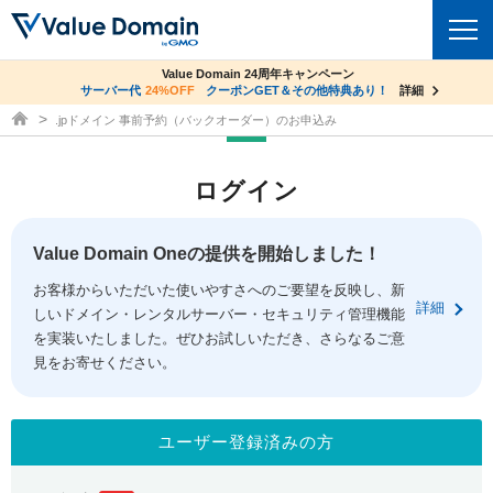
co.jpドメイン✕コアサーバーV2ビジネス応援キャンペーン
Value Domain 24周年キャンペーン
ドメイン
サーバー代
24%OFF
サーバー料金1年間無料
クーポンGET＆その他特典あり！
詳細
詳細
ドメイン取得ならバリュードメイン
.jpドメイン 事前予約（バックオーダー）のお申込み
ドメイントップ
レンタルサーバー
ログイン
ドメイン検索
サーバートップ
セキュリティ
ドメイン登録
コアサーバー
Value Domain Oneの提供を開始しました！
セキュリティトップ
サービス
ドメイン移管
お客様からいただいた使いやすさへのご要望を反映し、新
バリューサーバー
Value Domain ネットde診断
詳細
しいドメイン・レンタルサーバー・セキュリティ管理機能
サービストップ
facebook
x
ドメイン価格一覧
XREA
を実装いたしました。ぜひお試しいただき、さらなるご意
SSL証明書
見をお寄せください。
お得意様割引
ドメイン一括検索
お知らせ
サポート
Oneレンタルサーバー
サイトロック
おまかせスタート
.jpドメインオークション
マニュアル
ライブチャット
ユーザー登録済みの方
ポイント制度
gTLDオークション
NEW!
お問い合わせ