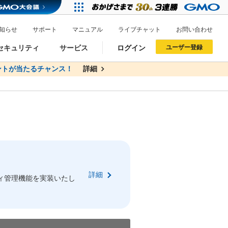
知らせ
サポート
マニュアル
ライブチャット
お問い合わせ
セキュリティ
サービス
ログイン
ユーザー登録
トが当たるチャンス！
無料
詳細
詳細
ドメイン移管
XREA
サイトロック
ポイント制度
ーを含む最新の機能を使う方
ーを含む最新の機能を使う方
.jpドメインオークション
ドメイン・ホスティングOEM
プレミアムドメイン
Value AI Writer
neアカウント作成
Oneにログイン
詳細
イン可能
録可能
ィ管理機能を実装いたし
GMO ID
GMO ID
Amazon
Amazon
n Oneのアカウント作成画面へ遷移します
main Oneのログイン画面へ遷移します