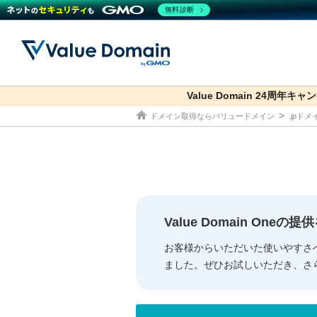
無料診断
Value Domain 24周年キャ
co.jp
ドメイン取得ならバリュードメイン
.jpド
ドメイン
レンタルサーバー
セキュリティ
サービス
ドメイ
コアサ
Value
お得意
従来のバリュー
従来のバリュー
DOMAIN
RENTAL SERVER
SECURITY
SERVICE
ドメイ
One
紹介制
ドメイントップ
サーバートップ
セキュリティトップ
サービストップ
gTLD
ドメイ
Value 
Value
Value Domain One
外部サービスでの登録が一部未対
外部サービスでの登録が一部未対
人気ド
お客様からいただいた使いやすさ
ました。ぜひお試しいただき、さ