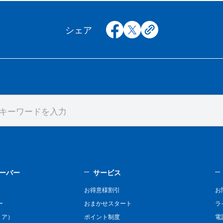
facebook
x
copy
シェア
ーバー
サービス
お得意様割引
お
ー
おまかせスタート
ラ
リア）
ポイント制度
電