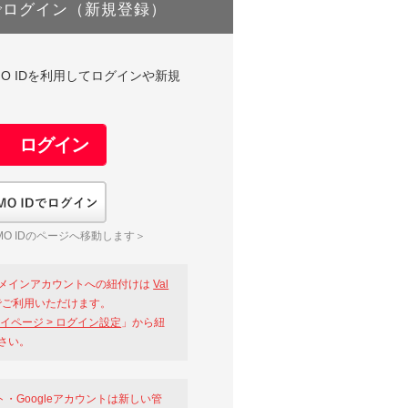
でログイン（新規登録）
DやGMO IDを利用してログインや新規
GMO IDでログイン
O IDのページへ移動します＞
メインアカウントへの紐付けは
Val
ご利用いただけます。
イページ > ログイン設定
」から紐
さい。
ント・Googleアカウントは新しい管