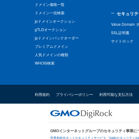
ドメイン価格一覧
ドメイン一括検索
セキュリテ
jpドメインオークション
Value Domai
gTLDオークション
SSL証明書
jpドメインバックオーダー
サイトロック
プレミアムドメイン
人気ドメインの種類
WHOIS検索
利用規約
プライバシーポリシー
利用可能な支払方法
GMOインターネットグループのセキュリティ事業に
世界初総合ネットセキュリティサービス「GMOセキュリティ2