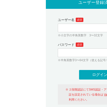
ユーザー登録
ユーザー名
必須
※小文字の半角英数字 3〜32文字
パスワード
必須
※半角英数字3〜64文字（使える記号 ! # $ %
２段階認証にてSMS認証・
証を設定されている場合は
V
利用ください。