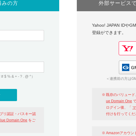
済みの方
外部サービス
Yahoo! JAPAN I
登録ができます。
 & + - ? . @ ^）
＜連携前の方はGM
既存のバリュード
ue Domain One
で
ログイン後、「
マ
アプリ認証・パスキー認
付けを行ってくだ
alue Domain One
をご
Amazonアカウ