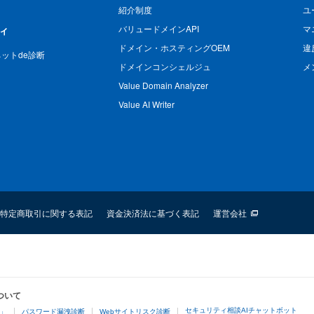
紹介制度
ユ
バリュードメインAPI
マ
ィ
ドメイン・ホスティングOEM
違
n ネットde診断
ドメインコンシェルジュ
メ
Value Domain Analyzer
Value AI Writer
特定商取引に関する表記
資金決済法に基づく表記
運営会社
ついて
セキュリティ相談AIチャットボット
4」
パスワード漏洩診断
Webサイトリスク診断