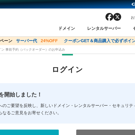
facebook
x
お
ドメイン
レンタルサーバー
ンペーン
ドメイン✕コアサーバーV2ビジネス応援キャンペーン
サーバー代
24%OFF
クーポンGET＆商品購入で必ずポイン
サーバー料金1年間
メイン 事前予約（バックオーダー）のお申込み
ン検索
ーバー
 Domain ネットde診断
様割引
ドメイン登録
バリューサーバー
SSL証明書
おまかせスタート
ドメインをご利用希望の方
ドメインをご利用希望の方
One レンタルサーバ
One レンタルサーバ
おすすめ
おすすめ
ログイン
ン価格一覧
レンタルサーバー
度
ドメイン一括検索
バリュードメインAPI
オークション
ンコンシェルジュ
.jpドメインバックオーダー
Value Domain Analyzer
Domainユーザー登録
 Domainにログイン
Value Domain O
Value Domain 
NEW!
の提供を開始しました！
応（Google等）
応（Google等）
メインの種類
WHOIS検索
以下でもログ
以下でも登
へのご要望を反映し、新しいドメイン・レンタルサーバー・セキュリテ
らなるご意見をお寄せください。
Google
Google
Yahoo!
Yahoo!
※AmazonはValue Domai
※AmazonはValue Do