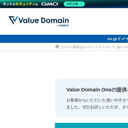
無料診断
co.jp
ドメイン取得ならバリュードメイン
.jpド
ドメイン
レンタルサーバー
セキュリティ
サービス
ドメイ
コアサ
Value
お得意
従来のバリュー
従来のバリュー
DOMAIN
RENTAL SERVER
SECURITY
SERVICE
ドメイ
One
紹介制
ドメイントップ
サーバートップ
セキュリティトップ
サービストップ
gTLD
ドメイ
Value 
Value
Value Domain One
外部サービスでの登録が一部未対
外部サービスでの登録が一部未対
人気ド
お客様からいただいた使いやすさ
ました。ぜひお試しいただき、さ