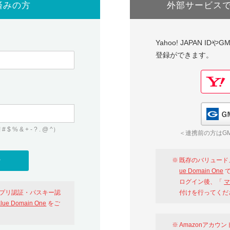
済みの方
外部サービス
Yahoo! JAPAN I
登録ができます。
 & + - ? . @ ^）
＜連携前の方はGM
既存のバリュード
ue Domain One
で
ログイン後、「
マ
アプリ認証・パスキー認
付けを行ってくだ
alue Domain One
をご
Amazonアカウ