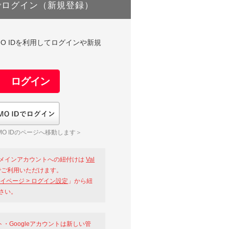
でログイン（新規登録）
DやGMO IDを利用してログインや新規
GMO IDでログイン
O IDのページへ移動します＞
メインアカウントへの紐付けは
Val
ご利用いただけます。
イページ > ログイン設定
」から紐
さい。
ント・Googleアカウントは新しい管