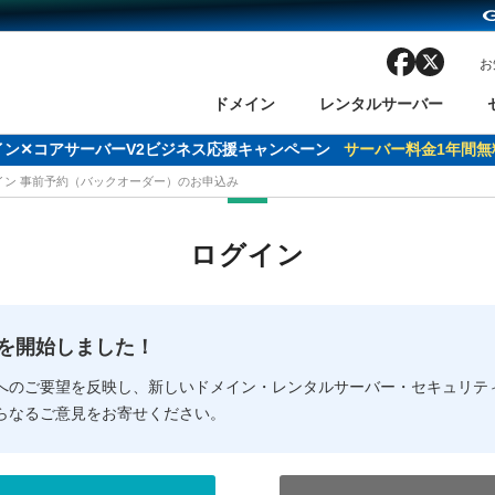
facebook
x
お
ドメイン
レンタルサーバー
ドメイン✕コアサーバーV2ビジネス応援キャンペーン
サーバー料金1年間無
メイン 事前予約（バックオーダー）のお申込み
ン検索
ーバー
 Domain ネットde診断
様割引
ドメイン登録
バリューサーバー
SSL証明書
おまかせスタート
ドメインをご利用希望の方
ドメインをご利用希望の方
One レンタルサーバ
One レンタルサーバ
おすすめ
おすすめ
ログイン
ン価格一覧
レンタルサーバー
度
ドメイン一括検索
バリュードメインAPI
オークション
ンコンシェルジュ
.jpドメインバックオーダー
Value Domain Analyzer
Domainユーザー登録
 Domainにログイン
Value Domain O
Value Domain 
NEW!
の提供を開始しました！
応（Google等）
応（Google等）
メインの種類
WHOIS検索
以下でもログ
以下でも登
へのご要望を反映し、新しいドメイン・レンタルサーバー・セキュリテ
らなるご意見をお寄せください。
Google
Google
Yahoo!
Yahoo!
※AmazonはValue Domai
※AmazonはValue Do