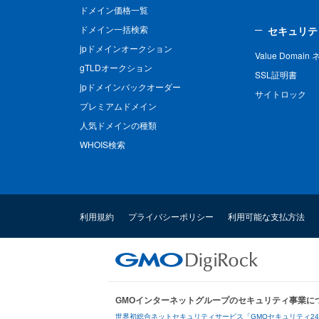
ドメイン価格一覧
ドメイン一括検索
セキュリテ
jpドメインオークション
Value Domai
gTLDオークション
SSL証明書
jpドメインバックオーダー
サイトロック
プレミアムドメイン
人気ドメインの種類
WHOIS検索
利用規約
プライバシーポリシー
利用可能な支払方法
GMOインターネットグループのセキュリティ事業に
世界初総合ネットセキュリティサービス「GMOセキュリティ2