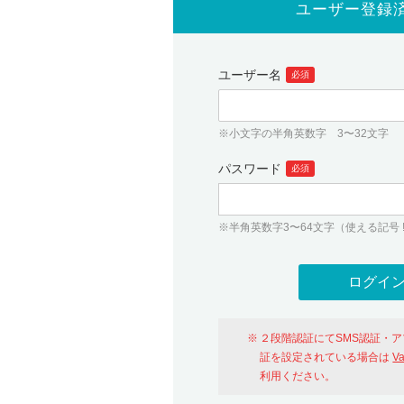
ユーザー登録
ユーザー名
必須
※小文字の半角英数字 3〜32文字
パスワード
必須
※半角英数字3〜64文字（使える記号 ! # $ %
２段階認証にてSMS認証・
証を設定されている場合は
V
利用ください。