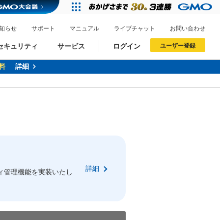
知らせ
サポート
マニュアル
ライブチャット
お問い合わせ
セキュリティ
サービス
ログイン
ユーザー登録
料
詳細
ドメイン移管
XREA
サイトロック
ポイント制度
ーを含む最新の機能を使う方
ーを含む最新の機能を使う方
.jpドメインオークション
ドメイン・ホスティングOEM
プレミアムドメイン
Value AI Writer
neアカウント作成
Oneにログイン
詳細
イン可能
録可能
ィ管理機能を実装いたし
GMO ID
GMO ID
Amazon
Amazon
n Oneのアカウント作成画面へ遷移します
main Oneのログイン画面へ遷移します