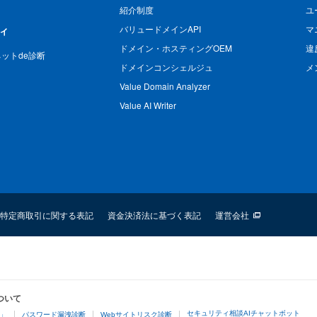
紹介制度
ユ
バリュードメインAPI
マ
ィ
ドメイン・ホスティングOEM
違
n ネットde診断
ドメインコンシェルジュ
メ
Value Domain Analyzer
Value AI Writer
特定商取引に関する表記
資金決済法に基づく表記
運営会社
ついて
セキュリティ相談AIチャットボット
4」
パスワード漏洩診断
Webサイトリスク診断