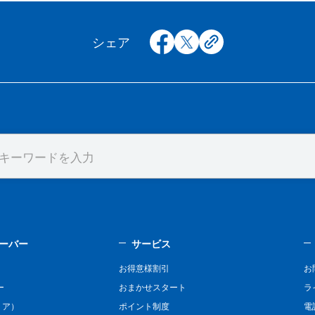
facebook
x
copy
シェア
ーバー
サービス
お得意様割引
お
ー
おまかせスタート
ラ
リア）
ポイント制度
電