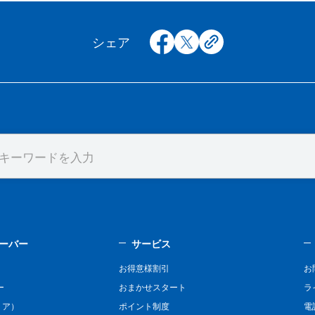
facebook
x
copy
シェア
ーバー
サービス
お得意様割引
お
ー
おまかせスタート
ラ
リア）
ポイント制度
電