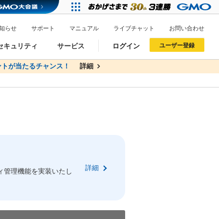
知らせ
サポート
マニュアル
ライブチャット
お問い合わせ
セキュリティ
サービス
ログイン
ユーザー登録
トが当たるチャンス！
無料
詳細
詳細
ドメイン移管
XREA
サイトロック
ポイント制度
ーを含む最新の機能を使う方
ーを含む最新の機能を使う方
.jpドメインオークション
ドメイン・ホスティングOEM
プレミアムドメイン
Value AI Writer
neアカウント作成
Oneにログイン
詳細
イン可能
録可能
ィ管理機能を実装いたし
GMO ID
GMO ID
Amazon
Amazon
n Oneのアカウント作成画面へ遷移します
main Oneのログイン画面へ遷移します