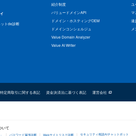
紹介制度
ユ
バリュードメインAPI
マ
ィ
ドメイン・ホスティングOEM
違
n ネットde診断
ドメインコンシェルジュ
メ
Value Domain Analyzer
Value AI Writer
特定商取引に関する表記
資金決済法に基づく表記
運営会社
ついて
セキュリティ相談AIチャットボット
4」
パスワード漏洩診断
Webサイトリスク診断