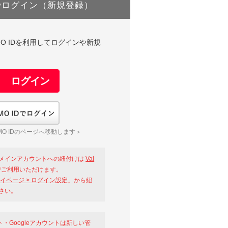
でログイン（新規登録）
DやGMO IDを利用してログインや新規
GMO IDでログイン
O IDのページへ移動します＞
メインアカウントへの紐付けは
Val
ご利用いただけます。
イページ > ログイン設定
」から紐
さい。
ント・Googleアカウントは新しい管