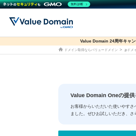
無料診断
Value Domain 24周年キャ
co.jp
ドメイン取得ならバリュードメイン
.jpド
ドメイン
レンタルサーバー
セキュリティ
サービス
ドメイ
コアサ
Value
お得意
従来のバリュー
従来のバリュー
DOMAIN
RENTAL SERVER
SECURITY
SERVICE
ドメイ
One
紹介制
ドメイントップ
サーバートップ
セキュリティトップ
サービストップ
gTLD
ドメイ
Value 
Value
Value Domain One
外部サービスでの登録が一部未対
外部サービスでの登録が一部未対
人気ド
お客様からいただいた使いやすさ
ました。ぜひお試しいただき、さ