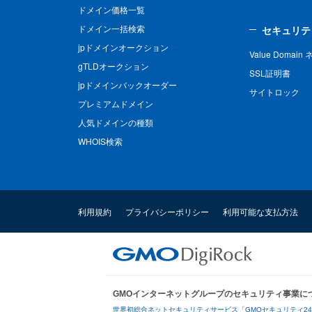
ドメイン価格一覧
ドメイン一括検索
セキュリテ
jpドメインオークション
Value Domai
gTLDオークション
SSL証明書
jpドメインバックオーダー
サイトロック
プレミアムドメイン
人気ドメインの種類
WHOIS検索
利用規約
プライバシーポリシー
利用可能な支払方法
GMOインターネットグループのセキュリティ事業に
世界初総合ネットセキュリティサービス「GMOセキュリティ2