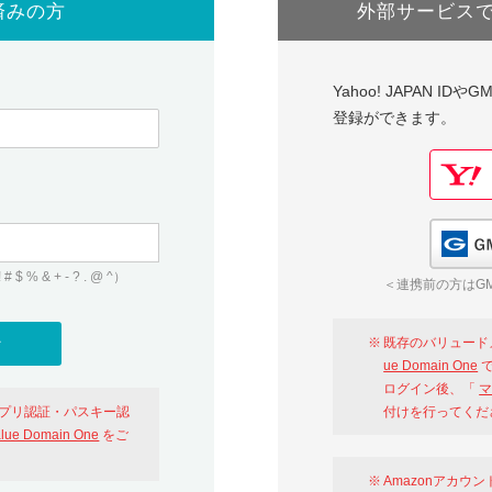
済みの方
外部サービス
Yahoo! JAPAN I
登録ができます。
 & + - ? . @ ^）
＜連携前の方はGM
既存のバリュード
ue Domain One
で
ログイン後、「
マ
アプリ認証・パスキー認
付けを行ってくだ
alue Domain One
をご
Amazonアカウ