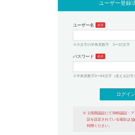
ユーザー登録
ユーザー名
必須
※小文字の半角英数字 3〜32文字
パスワード
必須
※半角英数字3〜64文字（使える記号 ! # $ %
２段階認証にてSMS認証・
証を設定されている場合は
V
利用ください。