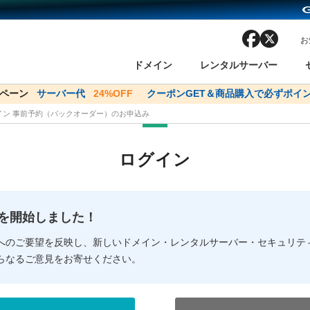
facebook
x
お
ドメイン
レンタルサーバー
ンペーン
ドメイン✕コアサーバーV2ビジネス応援キャンペーン
サーバー代
24%OFF
クーポンGET＆商品購入で必ずポイン
サーバー料金1年間
メイン 事前予約（バックオーダー）のお申込み
ン検索
ーバー
 Domain ネットde診断
様割引
ドメイン登録
バリューサーバー
SSL証明書
おまかせスタート
ドメインをご利用希望の方
ドメインをご利用希望の方
One レンタルサーバ
One レンタルサーバ
おすすめ
おすすめ
ログイン
ン価格一覧
レンタルサーバー
度
ドメイン一括検索
バリュードメインAPI
オークション
ンコンシェルジュ
.jpドメインバックオーダー
Value Domain Analyzer
Domainユーザー登録
 Domainにログイン
Value Domain O
Value Domain 
NEW!
の提供を開始しました！
応（Google等）
応（Google等）
メインの種類
WHOIS検索
以下でもログ
以下でも登
へのご要望を反映し、新しいドメイン・レンタルサーバー・セキュリテ
らなるご意見をお寄せください。
Google
Google
Yahoo!
Yahoo!
※AmazonはValue Domai
※AmazonはValue Do