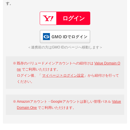
す。
以下でもログイン可能
Google
Yahoo!
以下でも登録可能
GMO ID
Amazon
Google
Yahoo!
GMO IDでログイン
※AmazonはValue Domain Oneのログイン画面へ遷移します
GMO ID
Amazon
＜連携前の方はGMO IDのページへ移動します＞
※AmazonはValue Domain Oneのアカウント作成画面へ遷移します
既存のバリュードメインアカウントへの紐付けは
Value Domain O
ne
でご利用いただけます。
ログイン後、「
マイページ > ログイン設定
」から紐付けを行って
ください。
Amazonアカウント・Googleアカウントは新しい管理パネル
Value
Domain One
でご利用いただけます。