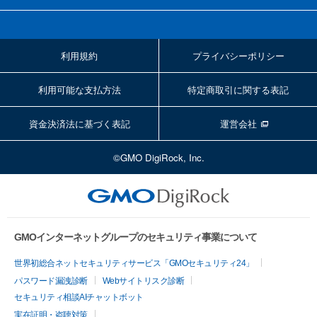
利用規約
プライバシーポリシー
利用可能な支払方法
特定商取引に関する表記
資金決済法に基づく表記
運営会社
©GMO DigiRock, Inc.
GMOインターネットグループのセキュリティ事業について
世界初総合ネットセキュリティサービス「GMOセキュリティ24」
パスワード漏洩診断
Webサイトリスク診断
セキュリティ相談AIチャットボット
実在証明・盗聴対策