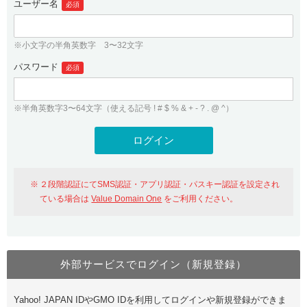
ユーザー名
必須
紹介制度
.jpドメインバックオーダー
ログイン
バリュードメインAPI
プレミアムドメイン
※小文字の半角英数字 3〜32文字
従来のバリュードメインをご利用希望の方
ユーザー登録
ドメイン・ホスティングOEM
パスワード
人気ドメインの種類
必須
従来のバリュードメインをご利用希望の方
ドメインコンシェルジュ
WHOIS検索
※半角英数字3〜64文字（使える記号 ! # $ % & + - ? . @ ^）
Value Domain Analyzer
Value Domainにログイン
Value AI Writer
外部サービスでの登録が一部未対応（Google等）
Value Domainユーザー登録
２段階認証にてSMS認証・アプリ認証・パスキー認証を設定され
外部サービスでの登録が一部未対応（Google等）
One レンタルサーバーを含む最新の機能を使う方
おすすめ
ている場合は
Value Domain One
をご利用ください。
One レンタルサーバーを含む最新の機能を使う方
おすすめ
外部サービスでログイン（新規登録）
Value Domain Oneにログイン
Yahoo! JAPAN IDやGMO IDを利用してログインや新規登録ができま
Value Domain Oneアカウント作成