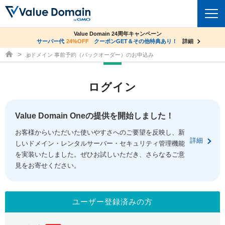
co.jpドメイン✕コアサーバーV2ビジネス応援キャンペーン
Value Domain 24周年キャンペーン
ドメイン
サーバー代
24%OFF
サーバー料金1年間無料
クーポンGET＆その他特典あり！
詳細
詳細
ドメイン取得ならバリュードメイン
.jpドメイン 事前予約（バックオーダー）のお申込み
ドメイントップ
レンタルサーバー
ログイン
ドメイン検索
サーバートップ
セキュリティ
ドメイン登録
コアサーバー
Value Domain Oneの提供を開始しました！
セキュリティトップ
サービス
ドメイン移管
お客様からいただいた使いやすさへのご要望を反映し、新
バリューサーバー
Value Domain ネットde診断
詳細
しいドメイン・レンタルサーバー・セキュリティ管理機能
サービストップ
facebook
x
ドメイン価格一覧
XREA
を実装いたしました。ぜひお試しいただき、さらなるご意
SSL証明書
見をお寄せください。
お得意様割引
ドメイン一括検索
お知らせ
サポート
Oneレンタルサーバー
サイトロック
おまかせスタート
.jpドメインオークション
マニュアル
ライブチャット
ユーザー登録済みの方
ポイント制度
gTLDオークション
NEW!
お問い合わせ