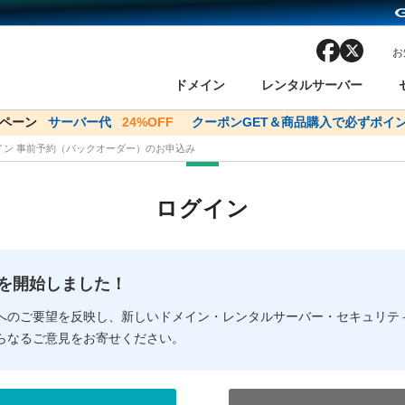
facebook
x
お
ドメイン
レンタルサーバー
ンペーン
ドメイン✕コアサーバーV2ビジネス応援キャンペーン
サーバー代
24%OFF
クーポンGET＆商品購入で必ずポイン
サーバー料金1年間
メイン 事前予約（バックオーダー）のお申込み
ン検索
ーバー
 Domain ネットde診断
様割引
ドメイン登録
バリューサーバー
SSL証明書
おまかせスタート
ドメインをご利用希望の方
ドメインをご利用希望の方
One レンタルサーバ
One レンタルサーバ
おすすめ
おすすめ
ログイン
ン価格一覧
レンタルサーバー
度
ドメイン一括検索
バリュードメインAPI
オークション
ンコンシェルジュ
.jpドメインバックオーダー
Value Domain Analyzer
Domainユーザー登録
 Domainにログイン
Value Domain O
Value Domain 
NEW!
の提供を開始しました！
応（Google等）
応（Google等）
メインの種類
WHOIS検索
以下でもログ
以下でも登
へのご要望を反映し、新しいドメイン・レンタルサーバー・セキュリテ
らなるご意見をお寄せください。
Google
Google
Yahoo!
Yahoo!
※AmazonはValue Domai
※AmazonはValue Do