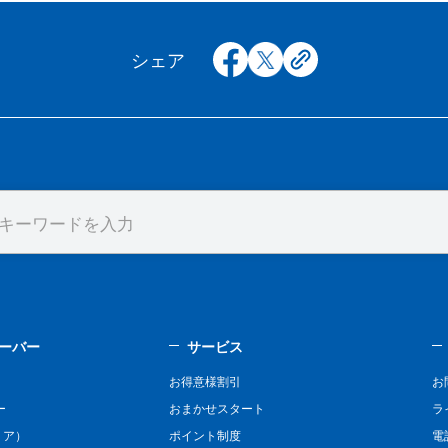
facebook
x
copy
シェア
ーバー
サービス
お得意様割引
お
ー
おまかせスタート
ラ
リア）
ポイント制度
電