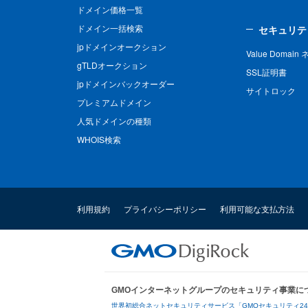
ドメイン価格一覧
ドメイン一括検索
セキュリテ
jpドメインオークション
Value Domai
gTLDオークション
SSL証明書
jpドメインバックオーダー
サイトロック
プレミアムドメイン
人気ドメインの種類
WHOIS検索
利用規約
プライバシーポリシー
利用可能な支払方法
GMOインターネットグループのセキュリティ事業に
世界初総合ネットセキュリティサービス「GMOセキュリティ2