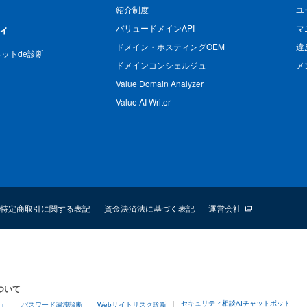
紹介制度
ユ
バリュードメインAPI
マ
ィ
ドメイン・ホスティングOEM
違
n ネットde診断
ドメインコンシェルジュ
メ
Value Domain Analyzer
Value AI Writer
特定商取引に関する表記
資金決済法に基づく表記
運営会社
ついて
セキュリティ相談AIチャットボット
4」
パスワード漏洩診断
Webサイトリスク診断