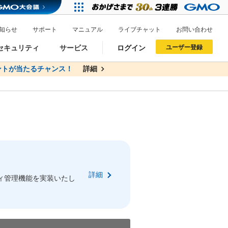
知らせ
サポート
マニュアル
ライブチャット
お問い合わせ
セキュリティ
サービス
ログイン
ユーザー登録
トが当たるチャンス！
無料
詳細
詳細
ドメイン移管
XREA
サイトロック
ポイント制度
ーを含む最新の機能を使う方
ーを含む最新の機能を使う方
.jpドメインオークション
ドメイン・ホスティングOEM
プレミアムドメイン
Value AI Writer
neアカウント作成
Oneにログイン
詳細
イン可能
録可能
ィ管理機能を実装いたし
GMO ID
GMO ID
Amazon
Amazon
n Oneのアカウント作成画面へ遷移します
main Oneのログイン画面へ遷移します