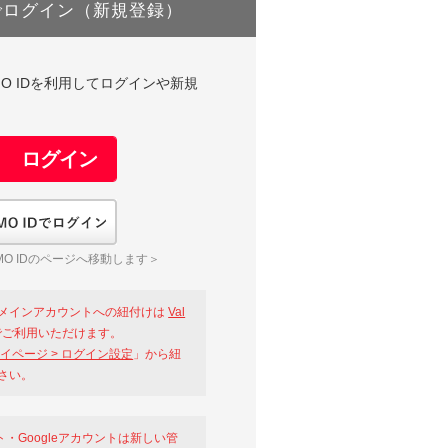
でログイン（新規登録）
DやGMO IDを利用してログインや新規
GMO IDでログイン
O IDのページへ移動します＞
メインアカウントへの紐付けは
Val
ご利用いただけます。
イページ > ログイン設定
」から紐
さい。
ント・Googleアカウントは新しい管