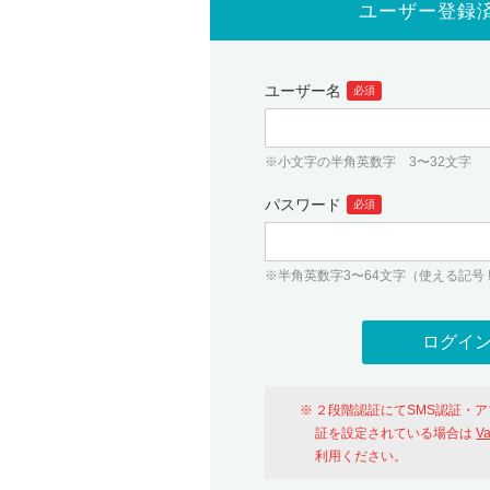
ユーザー登録
ユーザー名
必須
※小文字の半角英数字 3〜32文字
パスワード
必須
※半角英数字3〜64文字（使える記号 ! # $ %
２段階認証にてSMS認証・
証を設定されている場合は
V
利用ください。