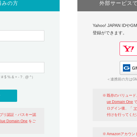
済みの方
外部サービス
Yahoo! JAPAN I
登録ができます。
 & + - ? . @ ^）
＜連携前の方はGM
既存のバリュード
ue Domain One
で
ログイン後、「
マ
アプリ認証・パスキー認
付けを行ってくだ
alue Domain One
をご
Amazonアカウ