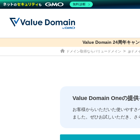
無料診断
Value Domain 24周年キャ
co.jp
ドメイン取得ならバリュードメイン
.jpド
ドメイン
レンタルサーバー
セキュリティ
サービス
ドメイ
コアサ
Value
お得意
従来のバリュー
従来のバリュー
DOMAIN
RENTAL SERVER
SECURITY
SERVICE
ドメイ
One
紹介制
ドメイントップ
サーバートップ
セキュリティトップ
サービストップ
gTLD
ドメイ
Value 
Value
Value Domain One
外部サービスでの登録が一部未対
外部サービスでの登録が一部未対
人気ド
お客様からいただいた使いやすさ
ました。ぜひお試しいただき、さ