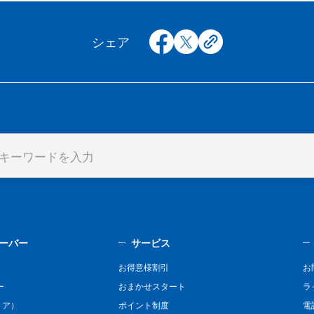
facebook
x
copy
シェア
ーバー
サービス
お得意様割引
お
ー
おまかせスタート
ラ
リア）
ポイント制度
電