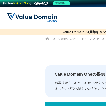
無料診断
Value Domain 24周年キャ
co.jp
ドメイン取得ならバリュードメイン
.jpド
ドメイン
レンタルサーバー
セキュリティ
サービス
ドメイ
コアサ
Value
お得意
従来のバリュー
従来のバリュー
DOMAIN
RENTAL SERVER
SECURITY
SERVICE
ドメイ
One
紹介制
ドメイントップ
サーバートップ
セキュリティトップ
サービストップ
gTLD
ドメイ
Value 
Value
Value Domain One
外部サービスでの登録が一部未対
外部サービスでの登録が一部未対
人気ド
お客様からいただいた使いやすさ
ました。ぜひお試しいただき、さ