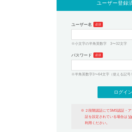
ユーザー登録
ユーザー名
必須
※小文字の半角英数字 3〜32文字
パスワード
必須
※半角英数字3〜64文字（使える記号 ! # $ %
２段階認証にてSMS認証・
証を設定されている場合は
V
利用ください。