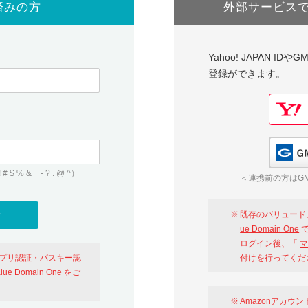
済みの方
外部サービス
Yahoo! JAPAN I
登録ができます。
 & + - ? . @ ^）
＜連携前の方はGM
既存のバリュード
ue Domain One
で
ログイン後、「
マ
アプリ認証・パスキー認
付けを行ってくだ
alue Domain One
をご
Amazonアカウ