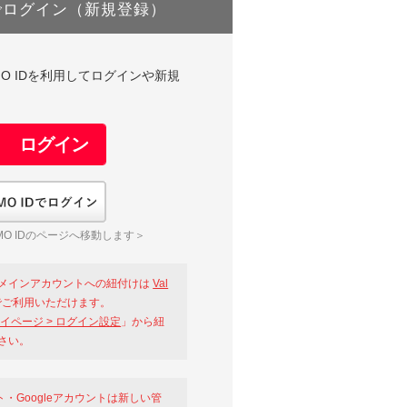
でログイン（新規登録）
DやGMO IDを利用してログインや新規
GMO IDでログイン
O IDのページへ移動します＞
メインアカウントへの紐付けは
Val
ご利用いただけます。
イページ > ログイン設定
」から紐
さい。
ント・Googleアカウントは新しい管