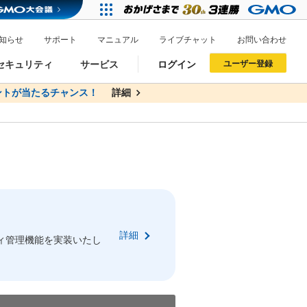
知らせ
サポート
マニュアル
ライブチャット
お問い合わせ
セキュリティ
サービス
ログイン
ユーザー登録
トが当たるチャンス！
無料
詳細
詳細
ドメイン移管
XREA
サイトロック
ポイント制度
ーを含む最新の機能を使う方
ーを含む最新の機能を使う方
.jpドメインオークション
ドメイン・ホスティングOEM
プレミアムドメイン
Value AI Writer
neアカウント作成
Oneにログイン
詳細
イン可能
録可能
ィ管理機能を実装いたし
GMO ID
GMO ID
Amazon
Amazon
n Oneのアカウント作成画面へ遷移します
main Oneのログイン画面へ遷移します