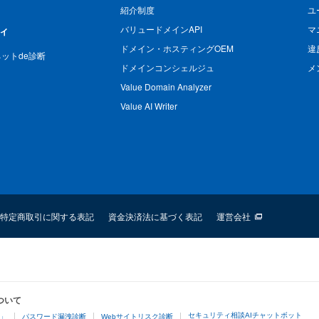
紹介制度
ユ
バリュードメインAPI
マ
ィ
ドメイン・ホスティングOEM
違
n ネットde診断
ドメインコンシェルジュ
メ
Value Domain Analyzer
Value AI Writer
特定商取引に関する表記
資金決済法に基づく表記
運営会社
ついて
セキュリティ相談AIチャットボット
4」
パスワード漏洩診断
Webサイトリスク診断