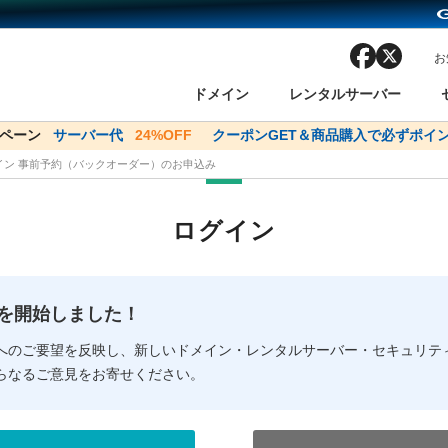
facebook
x
お
ドメイン
レンタルサーバー
ンペーン
ドメイン✕コアサーバーV2ビジネス応援キャンペーン
サーバー代
24%OFF
クーポンGET＆商品購入で必ずポイン
サーバー料金1年間
メイン 事前予約（バックオーダー）のお申込み
ン検索
ーバー
 Domain ネットde診断
様割引
ドメイン登録
バリューサーバー
SSL証明書
おまかせスタート
ドメインをご利用希望の方
ドメインをご利用希望の方
One レンタルサーバ
One レンタルサーバ
おすすめ
おすすめ
ログイン
ン価格一覧
レンタルサーバー
度
ドメイン一括検索
バリュードメインAPI
オークション
ンコンシェルジュ
.jpドメインバックオーダー
Value Domain Analyzer
Domainユーザー登録
 Domainにログイン
Value Domain O
Value Domain 
NEW!
の提供を開始しました！
応（Google等）
応（Google等）
メインの種類
WHOIS検索
以下でもログ
以下でも登
へのご要望を反映し、新しいドメイン・レンタルサーバー・セキュリテ
らなるご意見をお寄せください。
Google
Google
Yahoo!
Yahoo!
※AmazonはValue Domai
※AmazonはValue Do