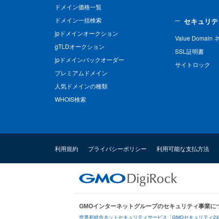
ドメイン価格一覧
ドメイン一括検索
セキュリテ
jpドメインオークション
Value Domai
gTLDオークション
SSL証明書
jpドメインバックオーダー
サイトロック
プレミアムドメイン
人気ドメインの種類
WHOIS検索
利用規約
プライバシーポリシー
利用可能な支払方法
GMOインターネットグループのセキュリティ事業に
世界初総合ネットセキュリティサービス「GMOセキュリティ2