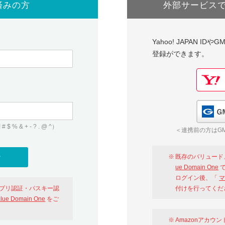
済みの方
外部サービス
Yahoo! JAPAN I
登録ができます。
 & + - ? . @ ^）
＜連携前の方はGM
既存のバリュード
ue Domain One
で
ログイン後、「
マ
アプリ認証・パスキー認
付けを行ってくだ
alue Domain One
をご
Amazonアカウ