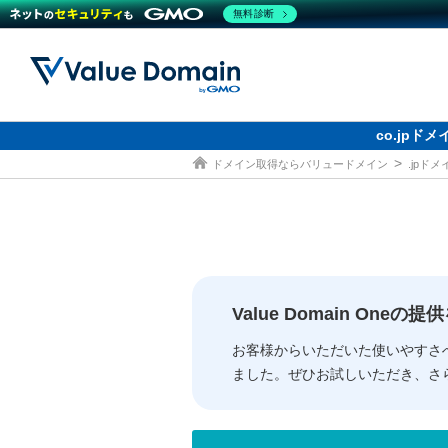
無料診断
co.jp
ドメイン取得ならバリュードメイン
.jpド
ドメイン
レンタルサーバー
セキュリティ
サービス
ドメイ
コアサ
Value
お得意
従来のバリュー
従来のバリュー
DOMAIN
RENTAL SERVER
SECURITY
SERVICE
ドメイ
One
紹介制
ドメイントップ
サーバートップ
セキュリティトップ
サービストップ
gTLD
ドメイ
Value 
Value
Value Domain One
外部サービスでの登録が一部未対
外部サービスでの登録が一部未対
人気ド
お客様からいただいた使いやすさ
ました。ぜひお試しいただき、さ