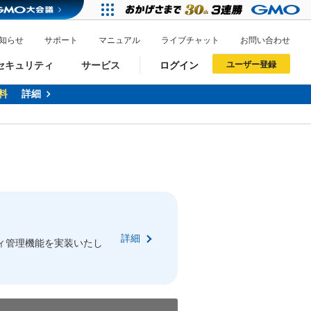
知らせ
サポート
マニュアル
ライブチャット
お問い合わせ
セキュリティ
サービス
ログイン
ユーザー登録
料
詳細
ドメイン移管
XREA
サイトロック
ポイント制度
ーを含む最新の機能を使う方
ーを含む最新の機能を使う方
.jpドメインオークション
ドメイン・ホスティングOEM
プレミアムドメイン
Value AI Writer
neアカウント作成
Oneにログイン
詳細
イン可能
録可能
ィ管理機能を実装いたし
GMO ID
GMO ID
Amazon
Amazon
n Oneのアカウント作成画面へ遷移します
main Oneのログイン画面へ遷移します