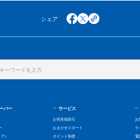
facebook
x
copy
シェア
ーバー
サービス
お得意様割引
お
ー
おまかせスタート
ラ
リア）
ポイント制度
電