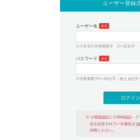
ユーザー登録
ユーザー名
必須
※小文字の半角英数字 3〜32文字
パスワード
必須
※半角英数字3〜64文字（使える記号 ! # $ %
２段階認証にてSMS認証・
証を設定されている場合は
V
利用ください。