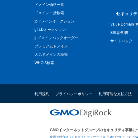
ドメイン価格一覧
ドメイン一括検索
セキュリテ
jpドメインオークション
Value Domai
gTLDオークション
SSL証明書
jpドメインバックオーダー
サイトロック
プレミアムドメイン
人気ドメインの種類
WHOIS検索
利用規約
プライバシーポリシー
利用可能な支払方法
GMOインターネットグループのセキュリティ事業に
世界初総合ネットセキュリティサービス「GMOセキュリティ2