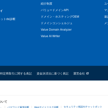
紹介制度
ユ
バリュードメインAPI
マ
ィ
ドメイン・ホスティングOEM
違
n ネットde診断
ドメインコンシェルジュ
メ
Value Domain Analyzer
Value AI Writer
特定商取引に関する表記
資金決済法に基づく表記
運営会社
ついて
セキュリティ相談AIチャットボット
4」
パスワード漏洩診断
Webサイトリスク診断