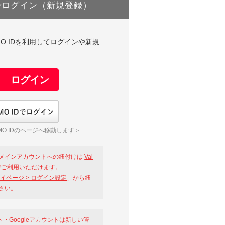
でログイン（新規登録）
DやGMO IDを利用してログインや新規
GMO IDでログイン
O IDのページへ移動します＞
メインアカウントへの紐付けは
Val
ご利用いただけます。
イページ > ログイン設定
」から紐
さい。
ント・Googleアカウントは新しい管