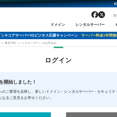
facebook
x
お
ドメイン
レンタルサーバー
ドメイン✕コアサーバーV2ビジネス応援キャンペーン
サーバー料金1年間無
メイン 事前予約（バックオーダー）のお申込み
ン検索
ーバー
 Domain ネットde診断
様割引
ドメイン登録
バリューサーバー
SSL証明書
おまかせスタート
ドメインをご利用希望の方
ドメインをご利用希望の方
One レンタルサーバ
One レンタルサーバ
おすすめ
おすすめ
ログイン
ン価格一覧
レンタルサーバー
度
ドメイン一括検索
バリュードメインAPI
オークション
ンコンシェルジュ
.jpドメインバックオーダー
Value Domain Analyzer
Domainユーザー登録
 Domainにログイン
Value Domain O
Value Domain 
NEW!
の提供を開始しました！
応（Google等）
応（Google等）
メインの種類
WHOIS検索
以下でもログ
以下でも登
へのご要望を反映し、新しいドメイン・レンタルサーバー・セキュリテ
らなるご意見をお寄せください。
Google
Google
Yahoo!
Yahoo!
※AmazonはValue Domai
※AmazonはValue Do