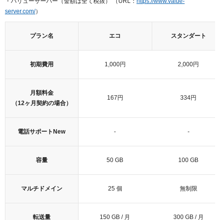
・バリューサーバー（金額は全て税抜） （URL：
https://www.value-
server.com/
）
プラン名
エコ
スタンダート
初期費用
1,000円
2,000円
月額料金
167円
334円
（12ヶ月契約の場合）
電話サポート
New
-
-
容量
50 GB
100 GB
マルチドメイン
25 個
無制限
転送量
150 GB / 月
300 GB / 月