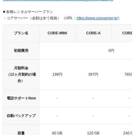
以下でもログイン可能
■ 各種レンタルサーバープラン
Google
Yahoo!
以下でも登録可能
・コアサーバー（金額は全て税抜） （URL：
https://www.coreserver.jp/
）
GMO ID
Amazon
Google
Yahoo!
プラン名
CORE-MINI
CORE-A
CORE-
※AmazonはValue Domain Oneのログイン画面へ遷移します
GMO ID
Amazon
初期費用
0円
※AmazonはValue Domain Oneのアカウント作成画面へ遷移します
月額料金
（12ヶ月契約の場
198円
397円
785円
合）
電話サポート
New
-
-
-
自動バックアップ
-
-
-
容量
60 GB
120 GB
240 G