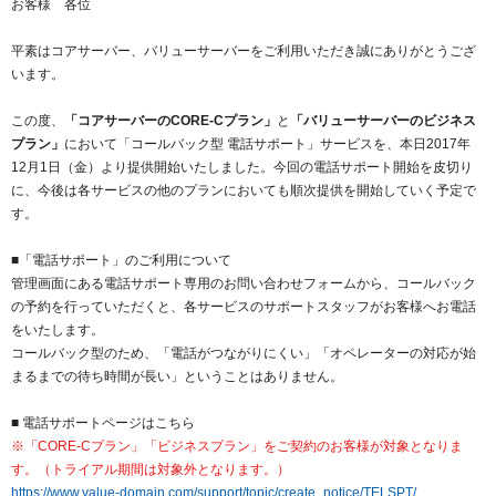
お客様 各位
紹介制度
.jpドメインバックオーダー
ログイン
平素はコアサーバー、バリューサーバーをご利用いただき誠にありがとうござ
バリュードメインAPI
プレミアムドメイン
います。
従来のバリュードメインをご利用希望の方
ユーザー登録
ドメイン・ホスティングOEM
人気ドメインの種類
この度、
「コアサーバーのCORE-Cプラン」
と
「バリューサーバーのビジネス
従来のバリュードメインをご利用希望の方
プラン」
において「コールバック型 電話サポート」サービスを、本日2017年
ドメインコンシェルジュ
WHOIS検索
12月1日（金）より提供開始いたしました。今回の電話サポート開始を皮切り
に、今後は各サービスの他のプランにおいても順次提供を開始していく予定で
Value Domainにログイン
Value Domain Analyzer
す。
Value AI Writer
外部サービスでの登録が一部未対応（Google等）
Value Domainユーザー登録
■「電話サポート」のご利用について
管理画面にある電話サポート専用のお問い合わせフォームから、コールバック
外部サービスでの登録が一部未対応（Google等）
の予約を行っていただくと、各サービスのサポートスタッフがお客様へお電話
One レンタルサーバーを含む最新の機能を使う方
おすすめ
をいたします。
コールバック型のため、「電話がつながりにくい」「オペレーターの対応が始
One レンタルサーバーを含む最新の機能を使う方
おすすめ
まるまでの待ち時間が長い」ということはありません。
■ 電話サポートページはこちら
Value Domain Oneにログイン
※「CORE-Cプラン」「ビジネスプラン」をご契約のお客様が対象となりま
す。（トライアル期間は対象外となります。）
Value Domain Oneアカウント作成
https://www.value-domain.com/support/topic/create_notice/TELSPT/