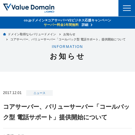
co.jpドメイン✕コアサーバーV2ビジネス応援キャンペーン
ドメイン
サーバー料金1年間無料
詳細
ドメイン取得ならバリュードメイン
お知らせ
ドメイントップ
コアサーバー、バリューサーバー「コールバック型 電話サポート」提供開始について
レンタルサーバー
INFORMATION
ドメイン検索
お知らせ
サーバートップ
セキュリティ
ドメイン登録
コアサーバー
セキュリティトップ
サービス
ドメイン移管
バリューサーバー
Value Domain ネットde診断
サービストップ
facebook
x
ドメイン価格一覧
2017.12.01
XREA
ニュース
SSL証明書
お得意様割引
ドメイン一括検索
お知らせ
サポート
コアサーバー、バリューサーバー「コールバッ
Oneレンタルサーバー
サイトロック
おまかせスタート
.jpドメインオークション
ク型 電話サポート」提供開始について
マニュアル
ライブチャット
ポイント制度
gTLDオークション
NEW!
お問い合わせ