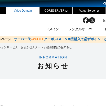
Value Domain
CORESERVER
Value Server
facebook
x
お
ドメイン
レンタルサーバー
ャンペーン
ドメイン✕コアサーバーV2ビジネス応援キャンペーン
サーバー代
24%OFF
クーポンGET＆商品購入で必ずポイント
サーバー料金1年間無
ン検索
ーバー
 Domain ネットde診断
様割引
ションサービス「おまかせスタート」提供開始のお知らせ
ドメイン登録
バリューサーバー
SSL証明書
おまかせスタート
ドメインをご利用希望の方
ドメインをご利用希望の方
One レンタルサーバ
One レンタルサーバ
おすすめ
おすすめ
INFORMATION
ン価格一覧
レンタルサーバー
度
ドメイン一括検索
バリュードメインAPI
お知らせ
オークション
ンコンシェルジュ
.jpドメインバックオーダー
Value Domain Analyzer
Domainユーザー登録
 Domainにログイン
NEW!
Value Domain O
Value Domain 
応（Google等）
応（Google等）
メインの種類
WHOIS検索
以下でもログ
以下でも登
Google
Google
Yahoo!
Yahoo!
※AmazonはValue Domai
※AmazonはValue Do