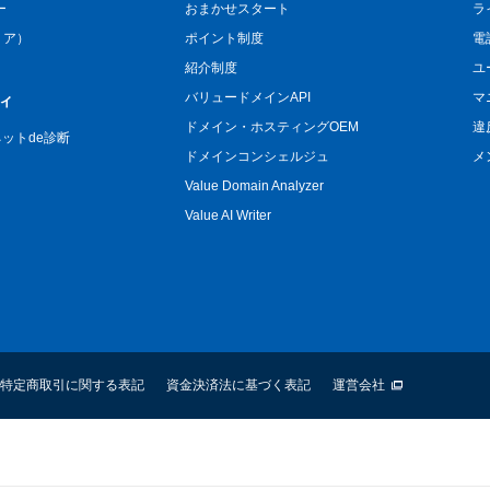
ー
おまかせスタート
ラ
リア）
ポイント制度
電
紹介制度
ユ
バリュードメインAPI
マ
ィ
ドメイン・ホスティングOEM
違
n ネットde診断
ドメインコンシェルジュ
メ
Value Domain Analyzer
Value AI Writer
特定商取引に関する表記
資金決済法に基づく表記
運営会社