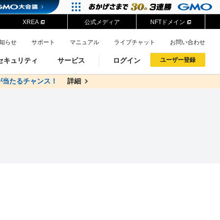
XREA
公式メディア
NFTドメイン
知らせ
サポート
マニュアル
ライブチャット
お問い合わせ
セキュリティ
サービス
ログイン
ユーザー登録
が当たるチャンス！
料
詳細
詳細
ドメイン移管
XREA
サイトロック
ポイント制度
ーを含む最新の機能を使う方
ーを含む最新の機能を使う方
.jpドメインオークション
ドメイン・ホスティングOEM
プレミアムドメイン
Value AI Writer
neアカウント作成
Oneにログイン
イン可能
録可能
GMO ID
GMO ID
Amazon
Amazon
n Oneのアカウント作成画面へ遷移します
main Oneのログイン画面へ遷移します