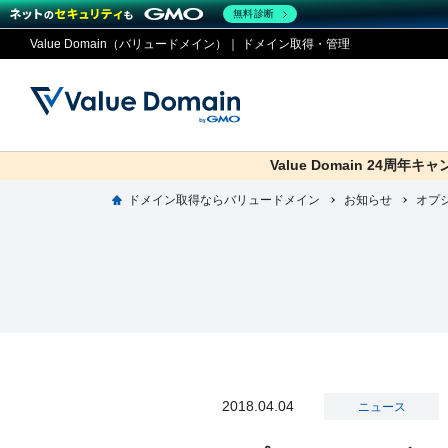
無料診断
Value Domain（バリュードメイン）｜ ドメイン取得・管理
Value Domain 24周年キ
co.jp
ドメイン取得ならバリュードメイン
お知らせ
ドメイ
コアサ
Value
お得意
オプ
ドメイン
レンタルサーバー
セキュリティ
サービス
従来のバリュー
従来のバリュー
DOMAIN
RENTAL SERVER
SECURITY
SERVICE
ドメイ
One
紹介制
ドメイントップ
サーバートップ
セキュリティトップ
サービストップ
gTLD
ドメイ
Value 
Value
外部サービスでの登録が一部未対
外部サービスでの登録が一部未対
人気ド
2018.04.04
ニュース