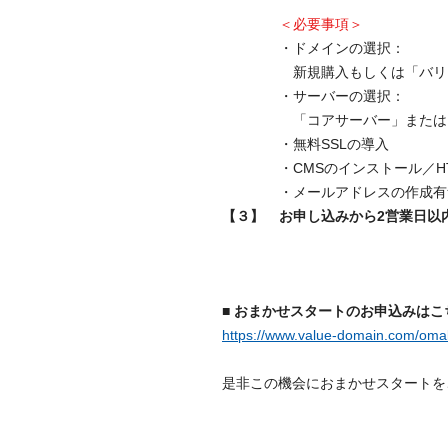
＜必要事項＞
・ドメインの選択：
新規購入もしくは「バリ
・サーバーの選択：
「コアサーバー」または
・無料SSLの導入
・CMSのインストール／H
・メールアドレスの作成有
【３】
お申し込みから2営業日以
■ おまかせスタートのお申込みはこ
https://www.value-domain.com/oma
是非この機会におまかせスタートを