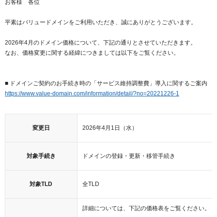
お客様 各位
紹介制度
.jpドメインバックオーダー
ログイン
平素はバリュードメインをご利用いただき、誠にありがとうございます。
バリュードメインAPI
プレミアムドメイン
従来のバリュードメインをご利用希望の方
ユーザー登録
2026年4月のドメイン価格について、下記の通りとさせていただきます。
ドメイン・ホスティングOEM
人気ドメインの種類
なお、価格変更に関する経緯につきましては以下をご覧ください。
従来のバリュードメインをご利用希望の方
ドメインコンシェルジュ
WHOIS検索
■ ドメインご契約のお手続き時の「サービス維持調整費」導入に関するご案内
Value Domainにログイン
Value Domain Analyzer
https://www.value-domain.com/information/detail/?no=20221226-1
Value AI Writer
外部サービスでの登録が一部未対応（Google等）
Value Domainユーザー登録
変更日
2026年4月1日（水）
外部サービスでの登録が一部未対応（Google等）
One レンタルサーバーを含む最新の機能を使う方
おすすめ
対象手続き
ドメインの登録・更新・移管手続き
One レンタルサーバーを含む最新の機能を使う方
おすすめ
対象TLD
全TLD
Value Domain Oneにログイン
詳細については、下記の価格表をご覧ください。
Value Domain Oneアカウント作成