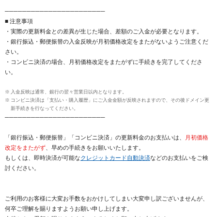
───────────────────────
■ 注意事項
・実際の更新料金との差異が生じた場合、差額のご入金が必要となります。
・銀行振込・郵便振替の入金反映が月初価格改定をまたがないようご注意くだ
さい。
・コンビニ決済の場合、月初価格改定をまたがずに手続きを完了してくださ
い。
入金反映は通常、銀行の翌々営業日以内となります。
コンビニ決済は「支払い・購入履歴」にご入金金額が反映されますので、その後ドメイン更
新手続きを行なってください。
───────────────────────
「銀行振込・郵便振替」「コンビニ決済」の更新料金のお支払いは、
月初価格
改定をまたがず
、早めの手続きをお願いいたします。
もしくは、即時決済が可能な
クレジットカード自動決済
などのお支払いをご検
討ください。
ご利用のお客様に大変お手数をおかけしてしまい大変申し訳ございませんが、
何卒ご理解を賜りますようお願い申し上げます。