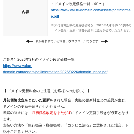
以下でもログイン可能
・ドメイン改定価格一覧（4/1〜）
https://www.value-domain.com/assets/pdf/informat
内容
Google
Yahoo!
e.pdf
以下でも登録可能
GMO ID
Amazon
添付資料記載の変更後価格を、2026年4月1日0:00以降
Google
Yahoo!
イン登録・更新・移管手続きに適用させていただきます。
※AmazonはValue Domain Oneのログイン画面へ遷移します
GMO ID
Amazon
表が見切れている場合、横スクロールできます
※AmazonはValue Domain Oneのアカウント作成画面へ遷移します
ご参考）2026年3月のドメイン改定価格一覧
https://www.value-
domain.com/assets/pdf/information/2026/0226/domain_price.pdf
【 ドメイン更新料金のご注意（お客様へのお願い） 】
月初価格改定をまたいだ更新
をされた場合、実際の更新料金との差異が生じ、
ドメインの更新手続きが行われません。
差異の防止には、
月初価格改定をまたがず
にドメイン更新手続きが必要となり
ます。
支払い方法を「銀行振込・郵便振替」「コンビニ決済」に選択された場合、下
記をご注意ください。