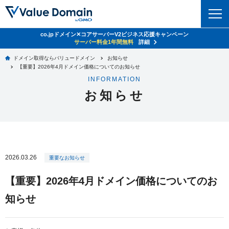
co.jpドメイン✕コアサーバーV2ビジネス応援キャンペーン
ドメイン
サーバー料金1年間無料
詳細
ドメイン取得ならバリュードメイン
お知らせ
ドメイントップ
【重要】2026年4月ドメイン価格についてのお知らせ
レンタルサーバー
INFORMATION
ドメイン検索
お知らせ
サーバートップ
セキュリティ
ドメイン登録
コアサーバー
セキュリティトップ
サービス
ドメイン移管
バリューサーバー
Value Domain ネットde診断
サービストップ
facebook
x
ドメイン価格一覧
2026.03.26
XREA
重要なお知らせ
SSL証明書
お得意様割引
ドメイン一括検索
お知らせ
サポート
【重要】2026年4月ドメイン価格についてのお
Oneレンタルサーバー
サイトロック
おまかせスタート
.jpドメインオークション
知らせ
マニュアル
ライブチャット
ポイント制度
gTLDオークション
NEW!
お問い合わせ