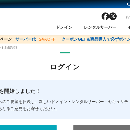
facebook
x
お
ドメイン
レンタルサーバー
ャンペーン
ドメイン✕コアサーバーV2ビジネス応援キャンペーン
サーバー代
24%OFF
クーポンGET＆商品購入で必ずポイ
サーバー料金1年間無
トSMS認証
ン検索
ーバー
 Domain ネットde診断
様割引
ドメイン登録
バリューサーバー
SSL証明書
おまかせスタート
ドメインをご利用希望の方
ドメインをご利用希望の方
One レンタルサーバ
One レンタルサーバ
おすすめ
おすすめ
ログイン
ン価格一覧
レンタルサーバー
度
ドメイン一括検索
バリュードメインAPI
オークション
ンコンシェルジュ
.jpドメインバックオーダー
Value Domain Analyzer
Domainユーザー登録
 Domainにログイン
Value Domain O
Value Domain 
NEW!
の提供を開始しました！
応（Google等）
応（Google等）
メインの種類
WHOIS検索
以下でもログ
以下でも登
へのご要望を反映し、新しいドメイン・レンタルサーバー・セキュリテ
らなるご意見をお寄せください。
Google
Google
Yahoo!
Yahoo!
※AmazonはValue Domai
※AmazonはValue Do