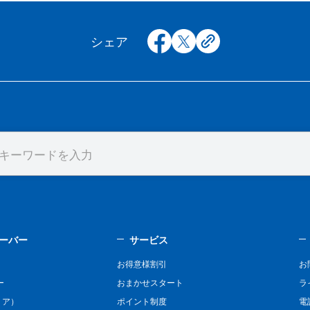
facebook
x
copy
シェア
ーバー
サービス
お得意様割引
お
ー
おまかせスタート
ラ
リア）
ポイント制度
電