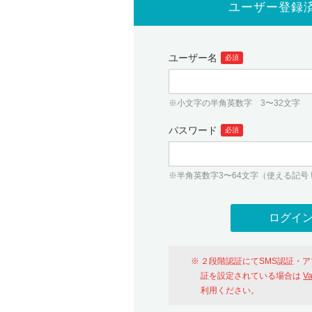
ユーザー登録
ユーザー名
必須
※小文字の半角英数字 3〜32文字
パスワード
必須
※半角英数字3〜64文字（使える記号 ! # $ %
２段階認証にてSMS認証・
証を設定されている場合は
V
利用ください。