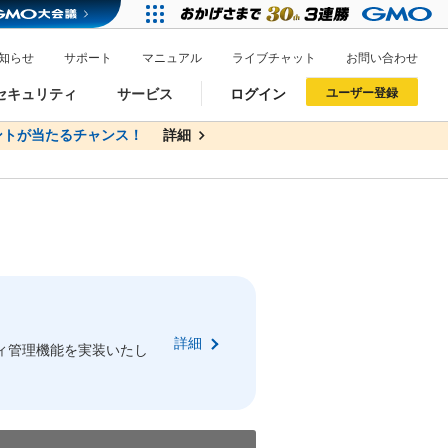
知らせ
サポート
マニュアル
ライブチャット
お問い合わせ
セキュリティ
サービス
ログイン
ユーザー登録
ントが当たるチャンス！
料
詳細
詳細
ドメイン移管
XREA
サイトロック
ポイント制度
ーを含む最新の機能を使う方
ーを含む最新の機能を使う方
.jpドメインオークション
ドメイン・ホスティングOEM
プレミアムドメイン
Value AI Writer
neアカウント作成
Oneにログイン
詳細
イン可能
録可能
ィ管理機能を実装いたし
GMO ID
GMO ID
Amazon
Amazon
n Oneのアカウント作成画面へ遷移します
main Oneのログイン画面へ遷移します