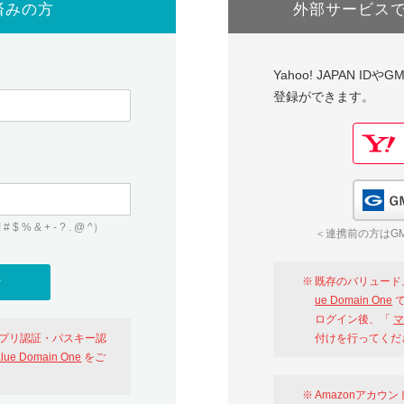
済みの方
外部サービス
Yahoo! JAPAN I
登録ができます。
 & + - ? . @ ^）
＜連携前の方はGM
既存のバリュード
ue Domain One
で
ログイン後、「
マ
アプリ認証・パスキー認
付けを行ってくだ
alue Domain One
をご
Amazonアカウ