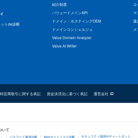
紹介制度
ユ
バリュードメインAPI
マ
ィ
ドメイン・ホスティングOEM
違
n ネットde診断
ドメインコンシェルジュ
メ
Value Domain Analyzer
Value AI Writer
特定商取引に関する表記
資金決済法に基づく表記
運営会社
ついて
セキュリティ相談AIチャットボット
4」
パスワード漏洩診断
Webサイトリスク診断