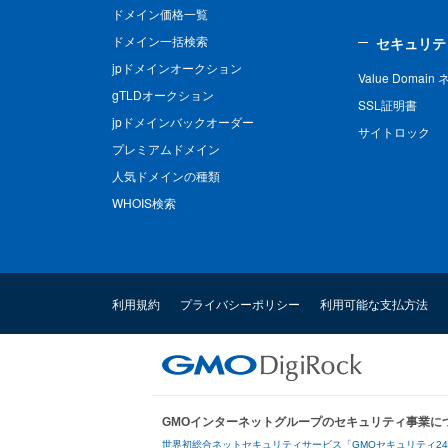
ドメイン価格一覧
ドメイン一括検索
セキュリテ
jpドメインオークション
Value Domai
gTLDオークション
SSL証明書
jpドメインバックオーダー
サイトロック
プレミアムドメイン
人気ドメインの種類
WHOIS検索
利用規約
プライバシーポリシー
利用可能な支払方法
GMOインターネットグループのセキュリティ事業に
世界初総合ネットセキュリティサービス「GMOセキュリティ2