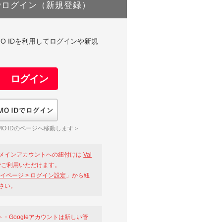
でログイン（新規登録）
DやGMO IDを利用してログインや新規
GMO IDでログイン
O IDのページへ移動します＞
メインアカウントへの紐付けは
Val
ご利用いただけます。
イページ > ログイン設定
」から紐
さい。
ント・Googleアカウントは新しい管