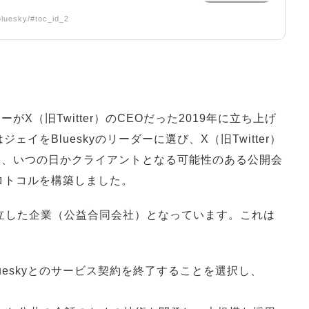
luesky/#toc_id_2
ーがX（旧Twitter）のCEOだった2019年に立ち上げ
イをBlueskyのリーダーに選び、X（旧Twitter）
払って、いつの日かクライアントとなる可能性のある公開会
ロトコルを構築しました。
来、独立した企業（公益合同会社）となっています。これは
はBlueskyとのサービス契約を終了することを選択し、