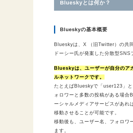
Blueskyとは何か？
4.1.
BlueskyとX(旧Twitt
4.2.
Bluesky招待コードは
Blueskyの基本概要
5.
まとめ
Blueskyは、X （旧Twitte
ドーシー氏が発案した分散型SNS
Blueskyは、ユーザーが自分
ルネットワークです。
たとえばBlueskyで「user1
ォロワーと多数の投稿がある場合Bl
ーシャルメディアサービスがあれば
移動させることが可能です。
移動後も、ユーザー名、フォロワ
ます。