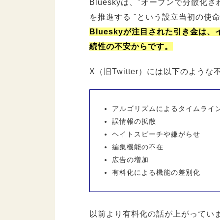
Blueskyは、"オープンで分散
を推進する "という設立当初の使
Blueskyが注目された引き金は、
続性の不安からです。
X（旧Twitter）には以下のよ
アルゴリズムによるタイムライ
誤情報の拡散
ヘイトスピーチや嫌がらせ
編集機能の不在
広告の増加
有料化による機能の差別化
以前より有料化の話が上がっていま