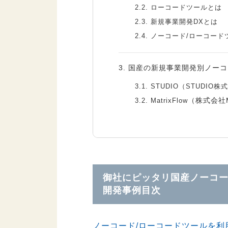
2.2.
ローコードツールとは
2.3.
新規事業開発DXとは
2.4.
ノーコード/ローコード
3.
国産の新規事業開発別ノーコ
3.1.
STUDIO（STUDIO株
（株式会社Ma
3.2.
MatrixFlow
3.3.
SkyFox（
セカンドサイ
3.4.
FastAPP（SCSK株式
3.5.
Unifinity（株式会社
3.6.
Appsuite（株式会社
3.7.
Canbus（株式会社シ
御社にピッタリ国産ノーコー
3.8.
Yappli（株式会社ヤ
開発事例目次
4.
まとめ
ノーコード/ローコードツールを利