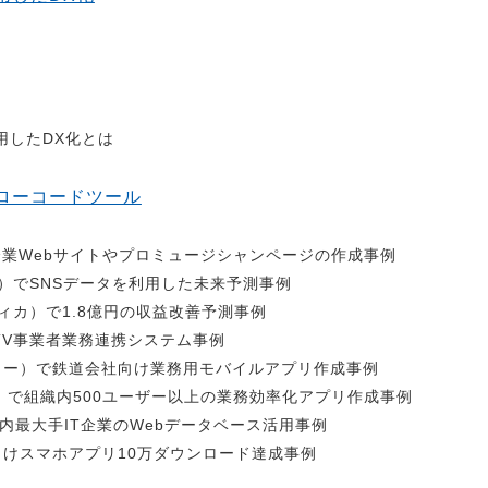
用したDX化とは
ローコードツール
）で企業Webサイトやプロミュージシャンページの作成事例
xFlow）でSNSデータを利用した未来予測事例
ティカ）で1.8億円の収益改善予測事例
CATV事業者業務連携システム事例
ィニティー）で鉄道会社向け業務用モバイルアプリ作成事例
パン）で組織内500ユーザー以上の業務効率化アプリ作成事例
国内最大手IT企業のWebデータベース活用事例
行向けスマホアプリ10万ダウンロード達成事例