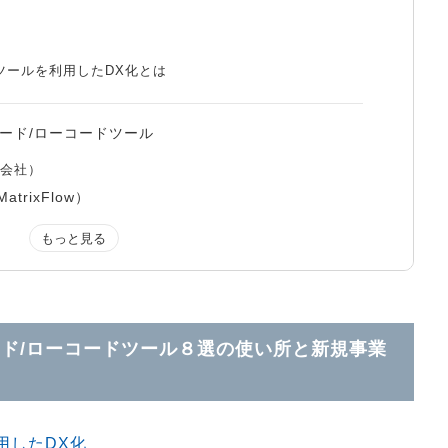
ツールを利用したDX化とは
ード/ローコードツール
式会社）
trixFlow）
）
トアナリティカ株式会社
会社）
ユニフィニティー）
ネオジャパン）
ステナ）でオールインワンの新しいWebデータベースを活用
ド/ローコードツール８選の使い所と新規事業
プリ）でスマホアプリ作成
用したDX化