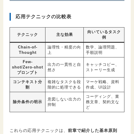
応用テクニックの比較表
向いているタスク
テクニック
主な効果
例
Chain-of-
論理性・精度の向
数学、論理問題、
Thought
上
手順説明
Few-
出力の一貫性と自
キャッチコピー、
shot/Zero-shot
然さ
ストーリー生成
プロンプト
コンテキスト分
複雑なタスクを段
マーケ戦略、資料
割
階的に処理できる
作成、UI設計
コーディング、業
意図しない出力の
除外条件の明示
務文章、契約文な
抑制
ど
これらの応用テクニックは、
前章で紹介した基本原則