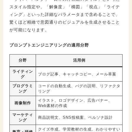
スタイル指定や、「解像度」「構図」「視点」「ライテ
ィング」といった詳細なパラメータまで含めることで、
驚くほど精緻で意図通りのビジュアルを生成させること
が可能になります。
プロンプトエンジニアリングの適用分野
分野
活用例
ライティン
ブログ記事、キャッチコピー、メール草案
グ
プログラミ
コードの自動生成、バグの説明、リファクタ
ング
リング
イラスト、ロゴデザイン、広告バナー、
画像制作
Web素材の作成
マーケティ
商品説明文、SNS投稿案、ペルソナ設計
ング
クイズ作成、学習教材の生成、わかりやすい
教育・研修