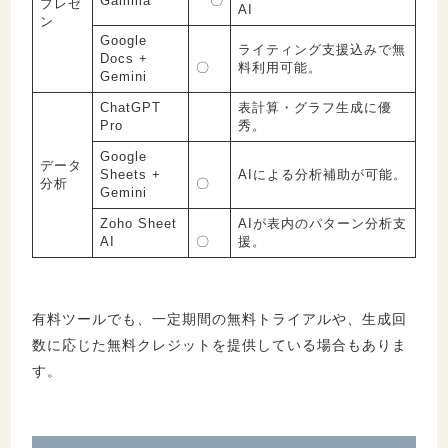
Gamma
〇
プレゼ
AI
ン
Google
ライティング支援込みで無
Docs +
〇
料利用可能。
Gemini
ChatGPT
表計算・グラフ生成に優
Pro
秀。
Google
データ
Sheets +
AIによる分析補助が可能。
分析
〇
Gemini
Zoho Sheet
AIが表内のパターン分析支
AI
〇
援。
有料ツールでも、一定期間の無料トライアルや、生成回
数に応じた無料クレジットを提供している場合もありま
す。