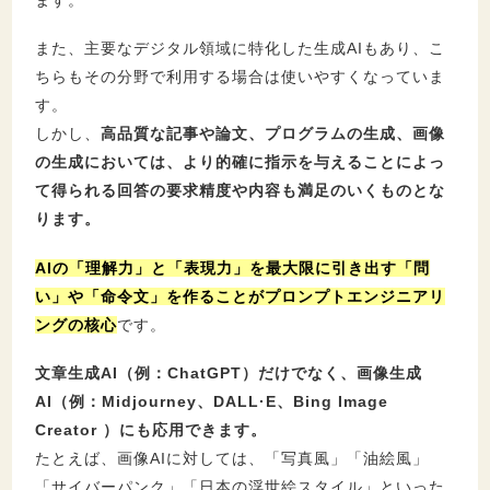
ます。
7.
プロンプトエンジニアリングの将来
また、主要なデジタル領域に特化した生成AIもあり、こ
8.
プロンプトエンジニアリング総まとめ｜明日
ちらもその分野で利用する場合は使いやすくなっていま
から使える実践ポイント
す。
しかし、
高品質な記事や論文、プログラムの生成、画像
の生成においては、より的確に指示を与えることによっ
て得られる回答の要求精度や内容も満足のいくものとな
ります。
AIの「理解力」と「表現力」を最大限に引き出す「問
い」や「命令文」を作ることがプロンプトエンジニアリ
ングの核心
です。
文章生成AI（例：ChatGPT）だけでなく、画像生成
AI（例：Midjourney、DALL·E、Bing Image
Creator ）にも応用できます。
たとえば、画像AIに対しては、「写真風」「油絵風」
「サイバーパンク」「日本の浮世絵スタイル」といった