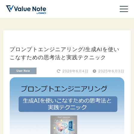
プロンプトエンジニアリング/生成AIを使い
こなすための思考法と実践テクニック
ドメイン
2026年6月4日
2025年6月3日
User Note
サーバー
ホームページ作成
WordPress
収益化