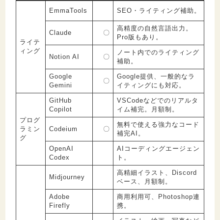
EmmaTools
SEO・ライティング補助。
高精度の自然言語出力。
Claude
〇
Pro版もあり。
ライテ
ィング
ノート内でのライティング
Notion AI
〇
補助。
Google
Google提供、一般的なラ
〇
Gemini
イティングにも対応。
GitHub
VSCodeなどでのリアルタ
Copilot
イム補完。月額制。
プログ
無料で使える強力なコード
ラミン
Codeium
〇
補完AI。
グ
OpenAI
AIコーディングエージェン
Codex
ト。
高精細イラスト、Discord
Midjourney
ベース、月額制。
Adobe
商用利用可、Photoshop連
Firefly
携。