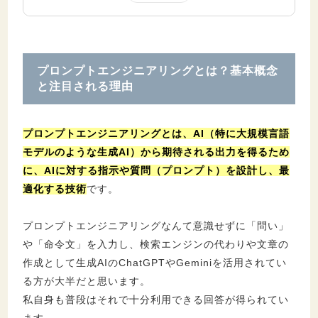
3.1.
プロンプトのタイプ別分類（文章・画像
の違い）
プロンプトエンジニアリングとは？基本概念
4.
プロンプトの高度なテクニック
と注目される理由
4.1.
応用テクニックの比較表
4.2.
Chain-of-Thought（思考の連鎖）
プロンプトエンジニアリングとは、AI（特に大規模言語
4.3.
Few-shot / Zero-shotプロンプティング
モデルのような生成AI）から期待される出力を得るため
4.4.
コンテキスト分割
に、AIに対する指示や質問（プロンプト）を設計し、最
適化する技術
です。
5.
プロンプトエンジニアリングにおける国語力
の重要性
プロンプトエンジニアリングなんて意識せずに「問い」
や「命令文」を入力し、検索エンジンの代わりや文章の
6.
専門家誘導プロンプト（プロンプトエンジニ
作成として生成AIのChatGPTやGeminiを活用されてい
アリングの応用例）
る方が大半だと思います。
私自身も普段はそれで十分利用できる回答が得られてい