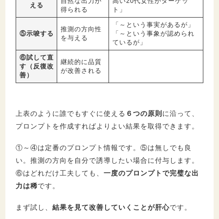
自然な出力が
高い20代女性がターゲッ
える
得られる
ト」
「～という事実があるが」
推測の方向性
⑤示唆する
「～という事象が認められ
を与える
ているが」
⑥試して直
継続的に品質
す（反復改
が改善される
善）
上表のように誰でもすぐに使える
６つの原則
に沿って、
プロンプトを作成すればよりよい結果を取得できます。
①～④は定番のプロンプト情報です。⑤は無しでも良
い。推測の方向を自分で誘導したい場合に付与します。
⑥はどれだけ工夫しても、
一度のプロンプトで完璧な出
力は稀
です。
まず試し、
結果を見て改善していくことが肝心
です。