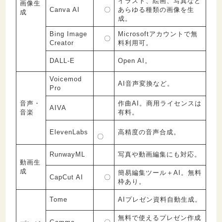
イラスト、絵画、写真など
画像生
Canva AI
〇
あらゆる種類の画像を生
成
成。
Bing Image
Microsoftアカウントで無
〇
Creator
料利用可。
DALL-E
Open AI。
Voicemod
AI音声変換など。
Pro
音声・
作曲AI。商用ライセンスは
AIVA
音楽
有料。
ElevenLabs
高精度の音声合成。
〇
RunwayML
写真や動画編集にも対応。
動画生
成
簡易編集ツール＋AI。無料
CapCut AI
〇
枠あり。
Tome
AIプレゼン資料自動生成。
無料で使えるプレゼン作成