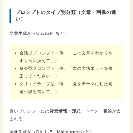
プロンプトのタイプ別分類（文章・画像の違
い）
文章生成AI（ChatGPTなど）
会話型プロンプト（例：「この文章をわかりや
すく言い換えて」）
命令型プロンプト（例：「次の文法エラーを修
正してください」）
クリエイティブ型（例：「夏をテーマにした短
編小説を書いて」）
良いプロンプトには
背景情報・形式・トーン・目的
が含
まれる
画像生成AI（DALL·E、Midjourneyなど）