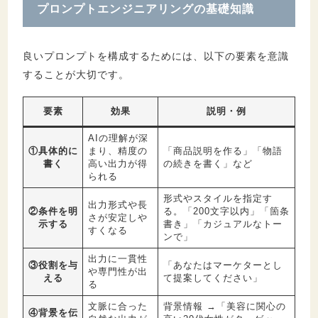
プロンプトエンジニアリングの基礎知識
良いプロンプトを構成するためには、以下の要素を意識
することが大切です。
要素
効果
説明・例
AIの理解が深
①具体的に
まり、精度の
「商品説明を作る」「物語
書く
高い出力が得
の続きを書く」など
られる
形式やスタイルを指定す
出力形式や長
②条件を明
る。「200文字以内」「箇条
さが安定しや
示する
書き」「カジュアルなトー
すくなる
ンで」
出力に一貫性
③役割を与
「あなたはマーケターとし
や専門性が出
える
て提案してください」
る
文脈に合った
背景情報 →「美容に関心の
④背景を伝