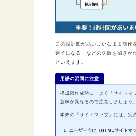
8.3.
マインドマップツール（X
8.4.
Figma【本格デザイン
8.5.
Cacoo【共有・共同編
9.
ホームページ構成に関するQ
この設計図があいまいなまま制作
9.1.
ホームページ構成図のテ
迷子になる」などの失敗を招きか
9.2.
サイト構成図を自動生
といえます。
9.3.
無料でWebサイトを構
9.4.
Webサイト構築にかか
用語の混同に注意
構成図作成時に、よく「サイトマ
10.
まとめ：ホームページ構成
意味が異なるので注意しましょう
本来の「サイトマップ」には、完成
ユーザー向け（HTMLサイトマ