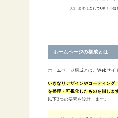
3.1.
まずはこれでOK！小規
3.2.
コーポレートサイトの
3.3.
通販サイト（ECサイト
3.4.
採用サイトの構成例
3.5.
サービス販促サイトの
ホームページの構成とは
4.
サイト構成（サイトマップ）
4.1.
目的とターゲットを明
ホームページ構成とは、Webサイ
4.2.
必要なページを洗い出
4.3.
ユーザー導線を意識して
いきなりデザインやコーディング
4.4.
ページの階層を決める
を整理・可視化したものを指しま
以下3つの要素を設計します。
5.
ホームページ構成図を作成す
5.1.
業界の標準的な構成を