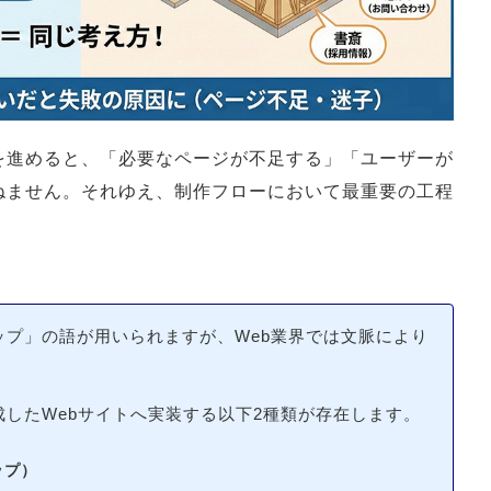
mindなど）【階層整理】
設計】
集】
＆A
を進めると、「必要なページが不足する」「ユーザーが
ンプレートはある？
ねません。それゆえ、制作フローにおいて最重要の工程
成する方法は？
築できるサイトは？
る費用相場は？
ップ」の語が用いられますが、Web業界では文脈により
図を作成して全体像を把握しよう
。
したWebサイトへ実装する以下2種類が存在します。
ップ）