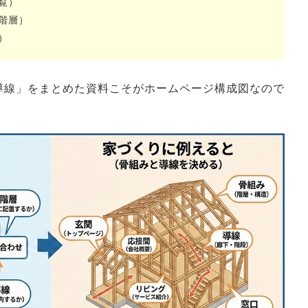
覧）
を徹底する
階層）
ック以内」に配置する
）
ーフレーム）を作る必須パーツ5つ
導線」をまとめた資料こそがホームページ構成図なので
ーストビュー）
ア
トと情報設計のコツ
すすめのツール5選
【リストや情報の整理】
oint【配置やラフの作成】