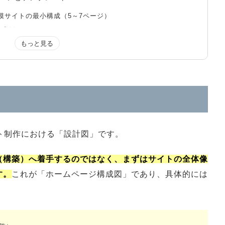
模サイトの最小構成（5～7ページ）
構成例
）の構成例
構成例
の作成手順【4ステップ】
確化する
ト制作における「設計図」です。
す
カテゴリー分けする
（構築）へ着手するのではなく、まずはサイトの全体像
す。
これが「ホームページ構成図」であり、具体的には
る際のポイント・注意点
守る