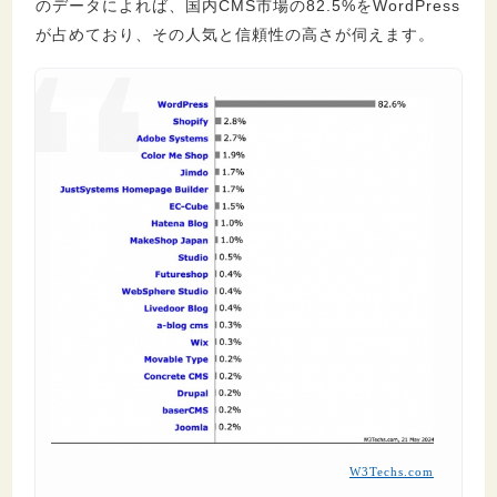
のデータによれば、国内CMS市場の82.5%をWordPress
8.2.
WordPressを使ったホームページの例
が占めており、その人気と信頼性の高さが伺えます。
は？
8.3.
WordPressは無料でどこまで使える？
8.4.
WordPressで作ったサイトの見分け方
は？
9.
まとめ：WordPressとは世界中で利用されて
いるCMSです
W3Techs.com