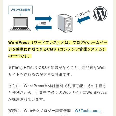
5.
WordPressのデメリット３つ
5.1.
サーバー・ドメインの設定が面倒
5.2.
カスタマイズを行うには専門知識が必要
5.3.
セキュリティ対策を行う必要がある
WordPress（ワードプレス）とは、ブログやホームペー
ジを簡単に作成できるCMS（コンテンツ管理システム）
6.
WordPressを始めるために必要な３つのもの
の一つです。
6.1.
独自ドメイン
専門的なHTMLやCSSの知識がなくても、高品質なWeb
6.2.
レンタルサーバー
サイトを作れるのが大きな特徴です。
6.3.
WordPressテーマ
さらに、WordPress自体は無料で利用可能。その手軽さ
7.
WordPressの始め方を初心者向けに解説
と便利さから、世界中で多くのWebサイトにWordPress
が採用されています。
8.
WordPressに関するQ＆A
実際に、Webテクノロジー調査機関「
W3Techs.com
」
8.1.
WordPressを使うのに料金はかかる？