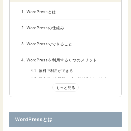
1.
WordPressとは
2.
WordPressの仕組み
3.
WordPressでできること
4.
WordPressを利用する６つのメリット
4.1.
無料で利用ができる
4.2.
初心者でも簡単にブログやWebサイトを
作成できる
4.3.
SEO対策を行いやすい
4.4.
デザインを簡単に変更できる
4.5.
ブログ・EC・店舗などあらゆるサイトタ
イプに対応
WordPressとは
4.6.
Web上にWordPressに関する情報が豊富