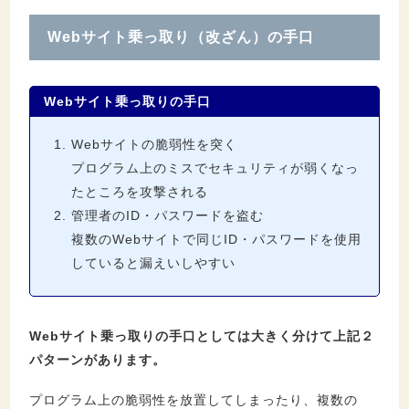
4.
Webサイト乗っ取り（改ざん）を受けないた
Webサイト乗っ取り（改ざん）の手口
めの５つの対策
4.1.
1. 不正アクセスへの対策がされているサ
Webサイト乗っ取りの手口
ーバーを利用する
4.2.
2. ソフトのアップデートを定期的に行う
Webサイトの脆弱性を突く
4.3.
3. セキュリティソフトを導入する
プログラム上のミスでセキュリティが弱くなっ
たところを攻撃される
4.4.
4. パスワードの管理を徹底する
管理者のID・パスワードを盗む
4.5.
5. 2段階認証を設定する
複数のWebサイトで同じID・パスワードを使用
していると漏えいしやすい
5.
Webサイト乗っ取り（改ざん）の被害にあっ
た事例
5.1.
1. 官公庁Webサイト乗っ取り事件
Webサイト乗っ取りの手口としては大きく分けて上記２
5.2.
2. 成田空港Webサイト乗っ取り事件
パターンがあります。
5.3.
3. ベネッセ運営サイトの改ざん事件
プログラム上の脆弱性を放置してしまったり、複数の