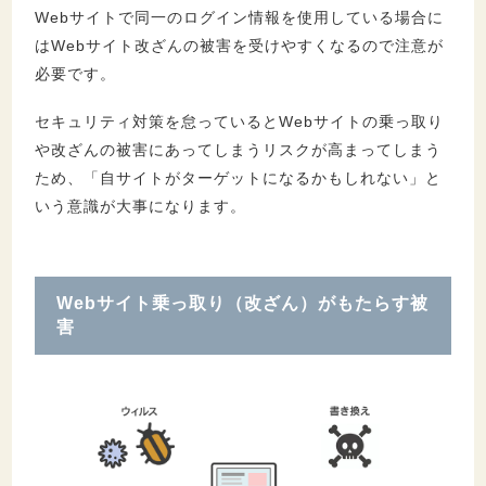
Webサイトで同一のログイン情報を使用している場合に
6.
Webサイト乗っ取り（改ざん）に関するQ＆
はWebサイト改ざんの被害を受けやすくなるので注意が
A
必要です。
6.1.
1. Webサイト乗っ取り（改ざん）を検知
セキュリティ対策を怠っているとWebサイトの乗っ取り
する方法は？
や改ざんの被害にあってしまうリスクが高まってしまう
6.2.
2. Webサイト乗っ取りで狙われやすいサ
ため、「自サイトがターゲットになるかもしれない」と
イトとは？
いう意識が大事になります。
6.3.
3. ホームページが改ざんされた後の復旧
までの流れは？
Webサイト乗っ取り（改ざん）がもたらす被
7.
まとめ：Webサイト乗っ取り（改ざん）対策
害
を徹底しましょう