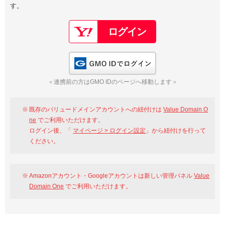
す。
以下でもログイン可能
Google
Yahoo!
以下でも登録可能
GMO ID
Amazon
Google
Yahoo!
GMO IDでログイン
※AmazonはValue Domain Oneのログイン画面へ遷移します
GMO ID
Amazon
＜連携前の方はGMO IDのページへ移動します＞
※AmazonはValue Domain Oneのアカウント作成画面へ遷移します
既存のバリュードメインアカウントへの紐付けは
Value Domain O
ne
でご利用いただけます。
ログイン後、「
マイページ > ログイン設定
」から紐付けを行って
ください。
Amazonアカウント・Googleアカウントは新しい管理パネル
Value
Domain One
でご利用いただけます。