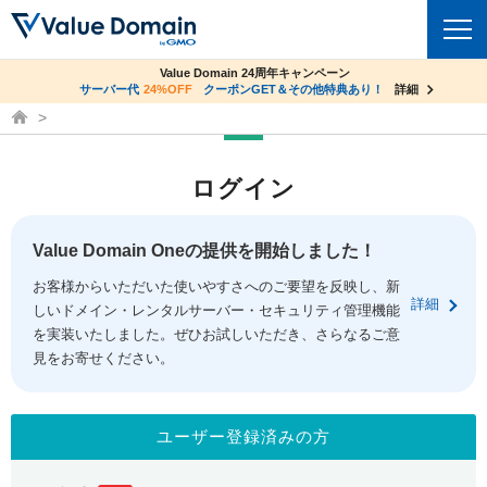
co.jpドメイン✕コアサーバーV2ビジネス応援キャンペーン
Value Domain 24周年キャンペーン
ドメイン
サーバー代
24%OFF
サーバー料金1年間無料
クーポンGET＆その他特典あり！
詳細
詳細
ドメイン取得ならバリュードメイン
ドメイントップ
レンタルサーバー
ログイン
ドメイン検索
サーバートップ
セキュリティ
ドメイン登録
コアサーバー
Value Domain Oneの提供を開始しました！
セキュリティトップ
サービス
ドメイン移管
お客様からいただいた使いやすさへのご要望を反映し、新
バリューサーバー
Value Domain ネットde診断
詳細
しいドメイン・レンタルサーバー・セキュリティ管理機能
サービストップ
facebook
x
ドメイン価格一覧
XREA
を実装いたしました。ぜひお試しいただき、さらなるご意
SSL証明書
見をお寄せください。
お得意様割引
ドメイン一括検索
お知らせ
サポート
Oneレンタルサーバー
サイトロック
おまかせスタート
.jpドメインオークション
マニュアル
ライブチャット
ユーザー登録済みの方
ポイント制度
gTLDオークション
NEW!
お問い合わせ