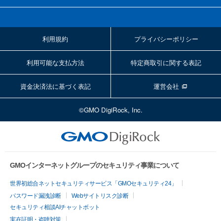
利用規約
プライバシーポリシー
利用可能な支払方法
特定商取引に関する表記
資金決済法に基づく表記
運営会社
©GMO DigiRock, Inc.
GMOインターネットグループのセキュリティ事業について
世界初総合ネットセキュリティサービス「GMOセキュリティ24」
パスワード漏洩診断
Webサイトリスク診断
セキュリティ相談AIチャットボット
実在証明・盗聴対策