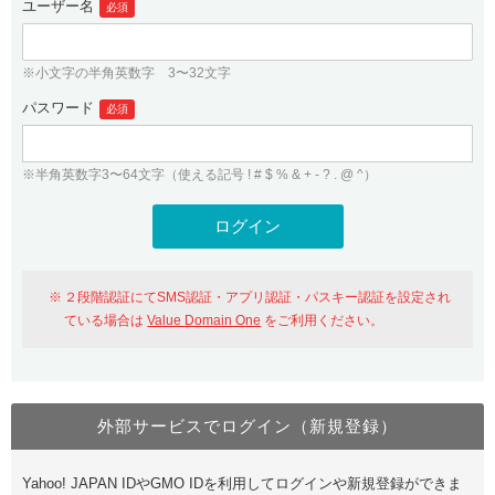
ユーザー名
必須
紹介制度
.jpドメインバックオーダー
ログイン
バリュードメインAPI
プレミアムドメイン
※小文字の半角英数字 3〜32文字
従来のバリュードメインをご利用希望の方
ユーザー登録
ドメイン・ホスティングOEM
パスワード
人気ドメインの種類
必須
従来のバリュードメインをご利用希望の方
ドメインコンシェルジュ
WHOIS検索
※半角英数字3〜64文字（使える記号 ! # $ % & + - ? . @ ^）
Value Domain Analyzer
Value Domainにログイン
Value AI Writer
外部サービスでの登録が一部未対応（Google等）
Value Domainユーザー登録
２段階認証にてSMS認証・アプリ認証・パスキー認証を設定され
外部サービスでの登録が一部未対応（Google等）
One レンタルサーバーを含む最新の機能を使う方
おすすめ
ている場合は
Value Domain One
をご利用ください。
One レンタルサーバーを含む最新の機能を使う方
おすすめ
外部サービスでログイン（新規登録）
Value Domain Oneにログイン
Yahoo! JAPAN IDやGMO IDを利用してログインや新規登録ができま
Value Domain Oneアカウント作成