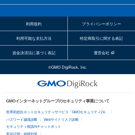
利用規約
プライバシーポリシー
利用可能な支払方法
特定商取引に関する表記
資金決済法に基づく表記
運営会社
©GMO DigiRock, Inc.
GMOインターネットグループのセキュリティ事業について
世界初総合ネットセキュリティサービス「GMOセキュリティ24」
パスワード漏洩診断
Webサイトリスク診断
セキュリティ相談AIチャットボット
実在証明・盗聴対策