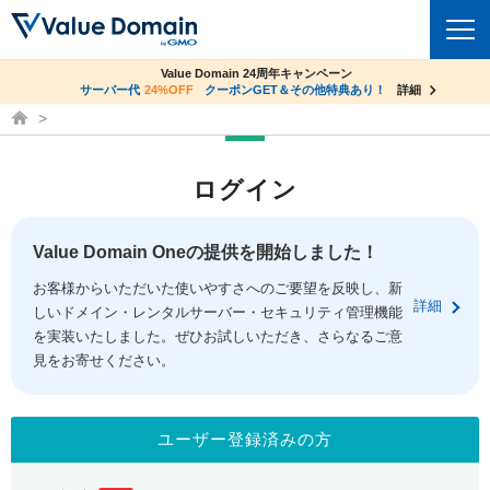
co.jpドメイン✕コアサーバーV2ビジネス応援キャンペーン
Value Domain 24周年キャンペーン
ドメイン
サーバー代
24%OFF
サーバー料金1年間無料
クーポンGET＆その他特典あり！
詳細
詳細
ドメイン取得ならバリュードメイン
ドメイントップ
レンタルサーバー
ログイン
ドメイン検索
サーバートップ
セキュリティ
ドメイン登録
コアサーバー
Value Domain Oneの提供を開始しました！
セキュリティトップ
サービス
ドメイン移管
お客様からいただいた使いやすさへのご要望を反映し、新
バリューサーバー
Value Domain ネットde診断
詳細
しいドメイン・レンタルサーバー・セキュリティ管理機能
サービストップ
facebook
x
ドメイン価格一覧
XREA
を実装いたしました。ぜひお試しいただき、さらなるご意
SSL証明書
見をお寄せください。
お得意様割引
ドメイン一括検索
お知らせ
サポート
Oneレンタルサーバー
サイトロック
おまかせスタート
.jpドメインオークション
マニュアル
ライブチャット
ユーザー登録済みの方
ポイント制度
gTLDオークション
NEW!
お問い合わせ