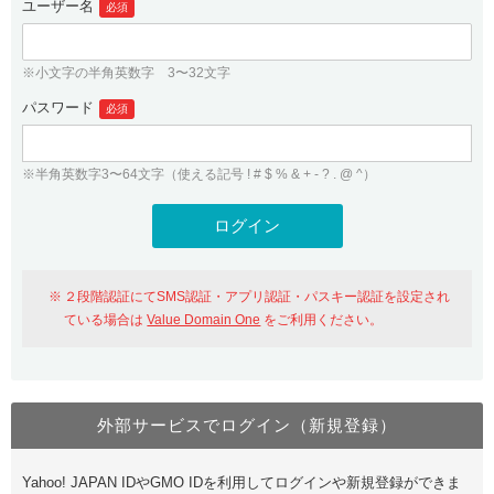
ユーザー名
必須
紹介制度
.jpドメインバックオーダー
ログイン
バリュードメインAPI
プレミアムドメイン
※小文字の半角英数字 3〜32文字
従来のバリュードメインをご利用希望の方
ユーザー登録
ドメイン・ホスティングOEM
パスワード
人気ドメインの種類
必須
従来のバリュードメインをご利用希望の方
ドメインコンシェルジュ
WHOIS検索
※半角英数字3〜64文字（使える記号 ! # $ % & + - ? . @ ^）
Value Domain Analyzer
Value Domainにログイン
Value AI Writer
外部サービスでの登録が一部未対応（Google等）
Value Domainユーザー登録
２段階認証にてSMS認証・アプリ認証・パスキー認証を設定され
外部サービスでの登録が一部未対応（Google等）
One レンタルサーバーを含む最新の機能を使う方
おすすめ
ている場合は
Value Domain One
をご利用ください。
One レンタルサーバーを含む最新の機能を使う方
おすすめ
外部サービスでログイン（新規登録）
Value Domain Oneにログイン
Yahoo! JAPAN IDやGMO IDを利用してログインや新規登録ができま
Value Domain Oneアカウント作成