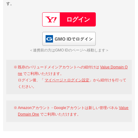
す。
以下でもログイン可能
Google
Yahoo!
以下でも登録可能
GMO ID
Amazon
Google
Yahoo!
GMO IDでログイン
※AmazonはValue Domain Oneのログイン画面へ遷移します
GMO ID
Amazon
＜連携前の方はGMO IDのページへ移動します＞
※AmazonはValue Domain Oneのアカウント作成画面へ遷移します
既存のバリュードメインアカウントへの紐付けは
Value Domain O
ne
でご利用いただけます。
ログイン後、「
マイページ > ログイン設定
」から紐付けを行って
ください。
Amazonアカウント・Googleアカウントは新しい管理パネル
Value
Domain One
でご利用いただけます。