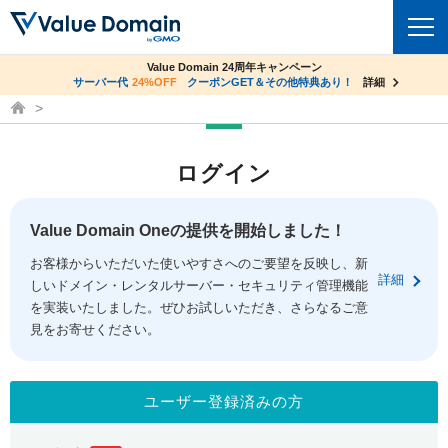
co.jpドメイン✕コアサーバーV2ビジネス応援キャンペーン
Value Domain 24周年キャンペーン
ドメイン
サーバー代
24%OFF
サーバー料金1年間無料
クーポンGET＆その他特典あり！
詳細
詳細
ドメイン取得ならバリュードメイン
ドメイントップ
レンタルサーバー
ログイン
ドメイン検索
サーバートップ
セキュリティ
ドメイン登録
コアサーバー
Value Domain Oneの提供を開始しました！
セキュリティトップ
サービス
ドメイン移管
お客様からいただいた使いやすさへのご要望を反映し、新
バリューサーバー
Value Domain ネットde診断
詳細
しいドメイン・レンタルサーバー・セキュリティ管理機能
サービストップ
facebook
x
ドメイン価格一覧
XREA
を実装いたしました。ぜひお試しいただき、さらなるご意
SSL証明書
見をお寄せください。
お得意様割引
ドメイン一括検索
お知らせ
サポート
Oneレンタルサーバー
サイトロック
おまかせスタート
.jpドメインオークション
マニュアル
ライブチャット
ユーザー登録済みの方
ポイント制度
gTLDオークション
NEW!
お問い合わせ