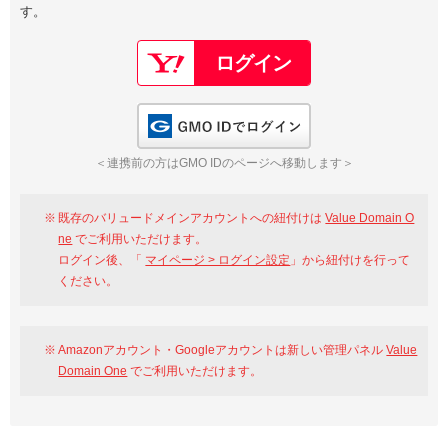
す。
以下でもログイン可能
Google
Yahoo!
以下でも登録可能
GMO ID
Amazon
Google
Yahoo!
GMO IDでログイン
※AmazonはValue Domain Oneのログイン画面へ遷移します
GMO ID
Amazon
＜連携前の方はGMO IDのページへ移動します＞
※AmazonはValue Domain Oneのアカウント作成画面へ遷移します
既存のバリュードメインアカウントへの紐付けは
Value Domain O
ne
でご利用いただけます。
ログイン後、「
マイページ > ログイン設定
」から紐付けを行って
ください。
Amazonアカウント・Googleアカウントは新しい管理パネル
Value
Domain One
でご利用いただけます。