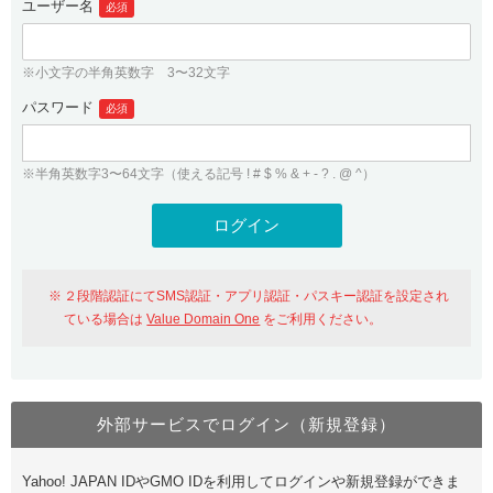
ユーザー名
必須
紹介制度
.jpドメインバックオーダー
ログイン
バリュードメインAPI
プレミアムドメイン
※小文字の半角英数字 3〜32文字
従来のバリュードメインをご利用希望の方
ユーザー登録
ドメイン・ホスティングOEM
パスワード
人気ドメインの種類
必須
従来のバリュードメインをご利用希望の方
ドメインコンシェルジュ
WHOIS検索
※半角英数字3〜64文字（使える記号 ! # $ % & + - ? . @ ^）
Value Domain Analyzer
Value Domainにログイン
Value AI Writer
外部サービスでの登録が一部未対応（Google等）
Value Domainユーザー登録
２段階認証にてSMS認証・アプリ認証・パスキー認証を設定され
外部サービスでの登録が一部未対応（Google等）
One レンタルサーバーを含む最新の機能を使う方
おすすめ
ている場合は
Value Domain One
をご利用ください。
One レンタルサーバーを含む最新の機能を使う方
おすすめ
外部サービスでログイン（新規登録）
Value Domain Oneにログイン
Yahoo! JAPAN IDやGMO IDを利用してログインや新規登録ができま
Value Domain Oneアカウント作成