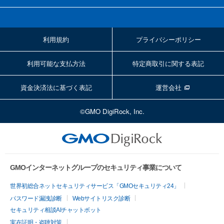
利用規約
プライバシーポリシー
利用可能な支払方法
特定商取引に関する表記
資金決済法に基づく表記
運営会社
©GMO DigiRock, Inc.
GMOインターネットグループのセキュリティ事業について
世界初総合ネットセキュリティサービス「GMOセキュリティ24」
パスワード漏洩診断
Webサイトリスク診断
セキュリティ相談AIチャットボット
実在証明・盗聴対策