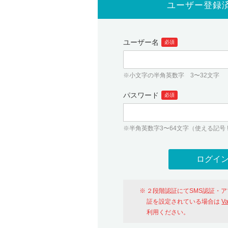
ユーザー登録
ユーザー名
必須
※小文字の半角英数字 3〜32文字
パスワード
必須
※半角英数字3〜64文字（使える記号 ! # $ %
２段階認証にてSMS認証・
証を設定されている場合は
V
利用ください。