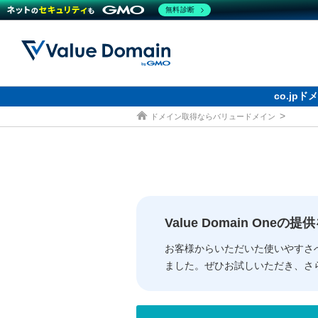
無料診断
Value Domain 24周年キャ
co.jp
ドメイン取得ならバリュードメイン
ドメイン
レンタルサーバー
セキュリティ
サービス
ドメイ
コアサ
Value
お得意
従来のバリュー
従来のバリュー
DOMAIN
RENTAL SERVER
SECURITY
SERVICE
ドメイ
One
紹介制
ドメイントップ
サーバートップ
セキュリティトップ
サービストップ
gTLD
ドメイ
Value 
Value
Value Domain One
外部サービスでの登録が一部未対
外部サービスでの登録が一部未対
人気ド
お客様からいただいた使いやすさ
ました。ぜひお試しいただき、さ