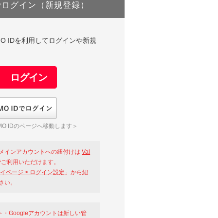
でログイン（新規登録）
DやGMO IDを利用してログインや新規
GMO IDでログイン
O IDのページへ移動します＞
メインアカウントへの紐付けは
Val
ご利用いただけます。
イページ > ログイン設定
」から紐
さい。
ント・Googleアカウントは新しい管