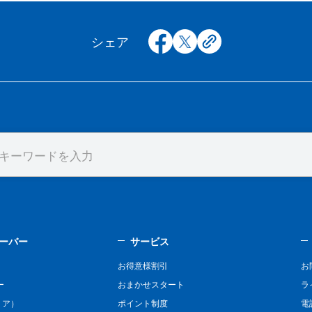
facebook
x
copy
シェア
ーバー
サービス
お得意様割引
お
ー
おまかせスタート
ラ
リア）
ポイント制度
電