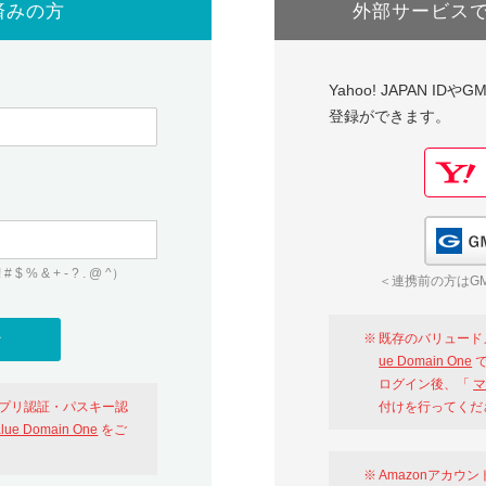
済みの方
外部サービス
Yahoo! JAPAN I
登録ができます。
 & + - ? . @ ^）
＜連携前の方はGM
既存のバリュード
ue Domain One
で
ログイン後、「
マ
アプリ認証・パスキー認
付けを行ってくだ
alue Domain One
をご
Amazonアカウ