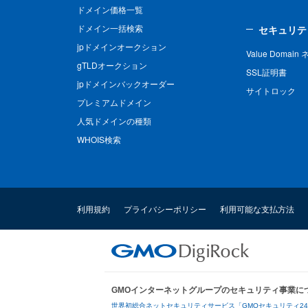
ドメイン価格一覧
ドメイン一括検索
セキュリテ
jpドメインオークション
Value Domai
gTLDオークション
SSL証明書
jpドメインバックオーダー
サイトロック
プレミアムドメイン
人気ドメインの種類
WHOIS検索
利用規約
プライバシーポリシー
利用可能な支払方法
GMOインターネットグループのセキュリティ事業に
世界初総合ネットセキュリティサービス「GMOセキュリティ2