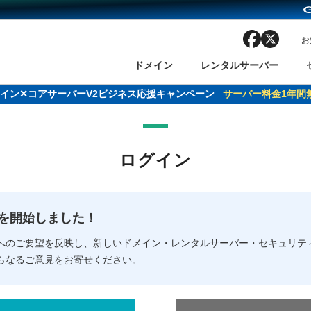
facebook
x
お
ドメイン
レンタルサーバー
ンペーン
ドメイン✕コアサーバーV2ビジネス応援キャンペーン
サーバー代
24%OFF
クーポンGET＆商品購入で必ずポイン
サーバー料金1年間
ン検索
ーバー
 Domain ネットde診断
様割引
ドメイン登録
バリューサーバー
SSL証明書
おまかせスタート
ドメインをご利用希望の方
ドメインをご利用希望の方
One レンタルサーバ
One レンタルサーバ
おすすめ
おすすめ
ログイン
ン価格一覧
レンタルサーバー
度
ドメイン一括検索
バリュードメインAPI
オークション
ンコンシェルジュ
.jpドメインバックオーダー
Value Domain Analyzer
Domainユーザー登録
 Domainにログイン
Value Domain O
Value Domain 
NEW!
の提供を開始しました！
応（Google等）
応（Google等）
メインの種類
WHOIS検索
以下でもログ
以下でも登
へのご要望を反映し、新しいドメイン・レンタルサーバー・セキュリテ
らなるご意見をお寄せください。
Google
Google
Yahoo!
Yahoo!
※AmazonはValue Domai
※AmazonはValue Do