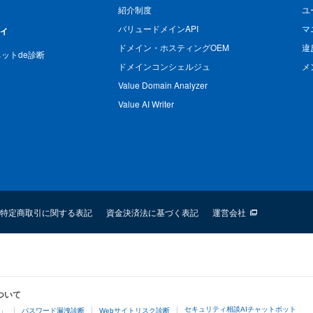
紹介制度
ユ
バリュードメインAPI
マ
ィ
ドメイン・ホスティングOEM
違
n ネットde診断
ドメインコンシェルジュ
メ
Value Domain Analyzer
Value AI Writer
特定商取引に関する表記
資金決済法に基づく表記
運営会社
ついて
セキュリティ相談AIチャットボット
4」
パスワード漏洩診断
Webサイトリスク診断