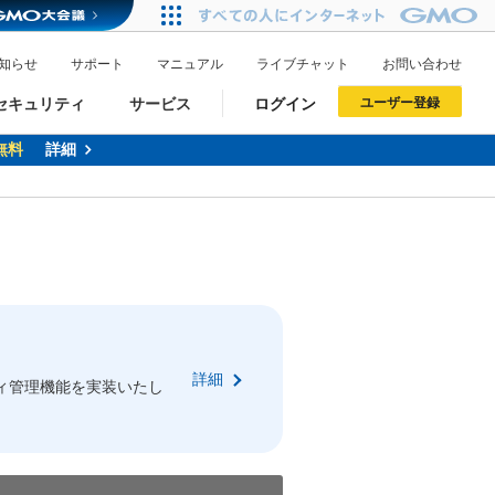
知らせ
サポート
マニュアル
ライブチャット
お問い合わせ
セキュリティ
サービス
ログイン
ユーザー登録
トが当たるチャンス！
無料
詳細
詳細
ドメイン移管
XREA
サイトロック
ポイント制度
ーを含む最新の機能を使う方
ーを含む最新の機能を使う方
.jpドメインオークション
ドメイン・ホスティングOEM
プレミアムドメイン
Value AI Writer
neアカウント作成
Oneにログイン
詳細
イン可能
録可能
ィ管理機能を実装いたし
GMO ID
GMO ID
Amazon
Amazon
n Oneのアカウント作成画面へ遷移します
main Oneのログイン画面へ遷移します