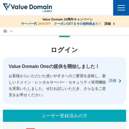
co.jpドメイン✕コアサーバーV2ビジネス応援キャンペーン
Value Domain 24周年キャンペーン
ドメイン
サーバー代
24%OFF
サーバー料金1年間無料
クーポンGET＆その他特典あり！
詳細
詳細
ドメイン取得ならバリュードメイン
ドメイントップ
レンタルサーバー
ログイン
ドメイン検索
サーバートップ
セキュリティ
ドメイン登録
コアサーバー
Value Domain Oneの提供を開始しました！
セキュリティトップ
サービス
ドメイン移管
お客様からいただいた使いやすさへのご要望を反映し、新
バリューサーバー
Value Domain ネットde診断
詳細
しいドメイン・レンタルサーバー・セキュリティ管理機能
サービストップ
facebook
x
ドメイン価格一覧
XREA
を実装いたしました。ぜひお試しいただき、さらなるご意
SSL証明書
見をお寄せください。
お得意様割引
ドメイン一括検索
お知らせ
サポート
Oneレンタルサーバー
サイトロック
おまかせスタート
.jpドメインオークション
マニュアル
ライブチャット
ユーザー登録済みの方
ポイント制度
gTLDオークション
NEW!
お問い合わせ