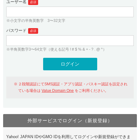
ユーザー名
必須
紹介制度
.jpドメインバックオーダー
ログイン
バリュードメインAPI
プレミアムドメイン
※小文字の半角英数字 3〜32文字
従来のバリュードメインをご利用希望の方
ユーザー登録
ドメイン・ホスティングOEM
パスワード
人気ドメインの種類
必須
従来のバリュードメインをご利用希望の方
ドメインコンシェルジュ
WHOIS検索
※半角英数字3〜64文字（使える記号 ! # $ % & + - ? . @ ^）
Value Domain Analyzer
Value Domainにログイン
Value AI Writer
外部サービスでの登録が一部未対応（Google等）
Value Domainユーザー登録
２段階認証にてSMS認証・アプリ認証・パスキー認証を設定され
外部サービスでの登録が一部未対応（Google等）
One レンタルサーバーを含む最新の機能を使う方
おすすめ
ている場合は
Value Domain One
をご利用ください。
One レンタルサーバーを含む最新の機能を使う方
おすすめ
外部サービスでログイン（新規登録）
Value Domain Oneにログイン
Yahoo! JAPAN IDやGMO IDを利用してログインや新規登録ができま
Value Domain Oneアカウント作成