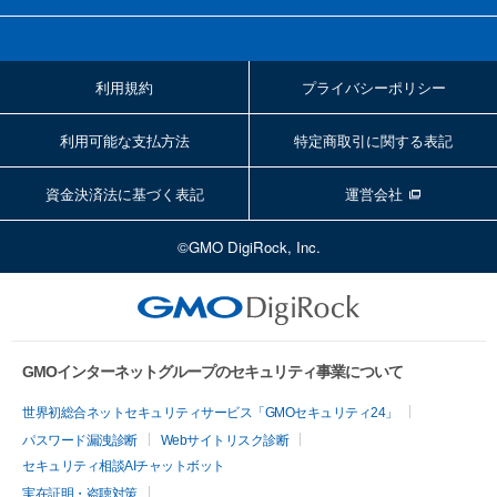
利用規約
プライバシーポリシー
利用可能な支払方法
特定商取引に関する表記
資金決済法に基づく表記
運営会社
©GMO DigiRock, Inc.
GMOインターネットグループのセキュリティ事業について
世界初総合ネットセキュリティサービス「GMOセキュリティ24」
パスワード漏洩診断
Webサイトリスク診断
セキュリティ相談AIチャットボット
実在証明・盗聴対策