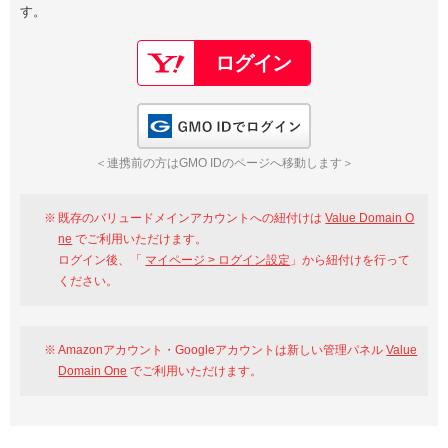
す。
以下でもログイン可能
Google
Yahoo!
以下でも登録可能
GMO ID
Amazon
Google
Yahoo!
GMO IDでログイン
※AmazonはValue Domain Oneのログイン画面へ遷移します
GMO ID
Amazon
＜連携前の方はGMO IDのページへ移動します＞
※AmazonはValue Domain Oneのアカウント作成画面へ遷移します
既存のバリュードメインアカウントへの紐付けは
Value Domain O
ne
でご利用いただけます。
ログイン後、「
マイページ > ログイン設定
」から紐付けを行って
ください。
Amazonアカウント・Googleアカウントは新しい管理パネル
Value
Domain One
でご利用いただけます。