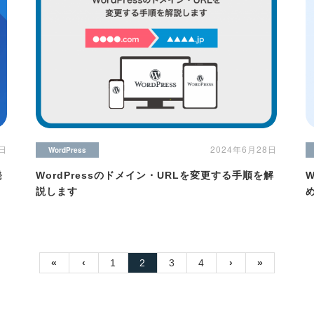
9日
2024年6月28日
WordPress
発
WordPressのドメイン・URLを変更する手順を解
説します
«
‹
1
2
3
4
›
»