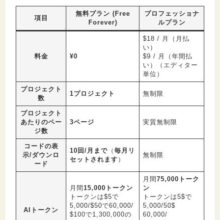
無料プラン (Free
プロフェッショナ
項目
Forever)
ルプラン
$18 / 月（月払
い）
料金
¥0
$9 / 月（年間払
い）（エディター
単位）
プロジェクト
1プロジェクト
無制限
数
プロジェクト
あたりのペー
3ページ
実質無制限
ジ数
コードの表
10回/月まで
（
毎月リ
示/ダウンロ
無制限
セットされます
）
ード
月間
75,000トーク
月間
15,000トークン
ン
トークンは$5で
トークンは5$で
5,000/$50で60,000/
5,000/50$
AIトークン
$100で1,300,000の
60,000/