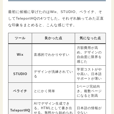
3.7.
STEP7：作成コードのダウンロード
3.8.
STEP8：「お問い合わせ」ページの追加
最初に候補に挙げたのはWix、STUDIO、ペライチ、そ
3.9.
STEP9：その他の調整
してTeleportHQの4つでした。それぞれ触ってみた正直
3.10.
STEP10:「予約ページ」の作成
な印象をまとめると、こんな感じです。
ツール
良かった点
気になった点
4.
レンタルサーバーにアップロード
4.1.
アップロードファイルの準備
月額費用が高
め。デザインの
Wix
直感的でわかりやすい
4.2.
ファイルの一式アップロード
自由度に限界を
感じた
4.3.
独自ドメインを設定する
学習コストがや
デザインが洗練されてい
STUDIO
や高い。日本語
る
5.
ホームページ作成費用・時間・感想のまとめ
サポートが薄い
5.1.
ホームページ作成費用
1ページ完結向
ペライチ
とにかく簡単
き。複数ページ
5.2.
お店のホームページ作成にかかった時間
になると割高
AIでデザイン生成でき
6.
AIでホームページ作成をやってみた正直な感
る。HTMLとして書き出
日本語の情報が
TeleportHQ
せる。無料から始められ
少ない