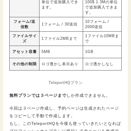
単位で追加購入でき
100$ 1.3Mの単位
ます。
で追加購入できま
す。
フォーム/送
10フォーム /
1フォーム / 30送信
信数
2000送信
ファイルサイ
1ファイル10MBま
1ファイル2MBまで
ズ
で
アセット容量
5MB
1GB
その他の制限
ロゴ透かし表示あり
ロゴ透かしなし
TeleportHQプラン
無料プランでは３ページまで
しか作成できません。
今回は３ページ作成し、予約ページは生成されたページ
をコピーして手動で作成します。
もし、このTeleportHQを今後も使っていきたいとなれば