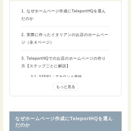
1.
なぜホームページ作成にTeleportHQを選ん
だのか
2.
実際に作ったイタリアンのお店のホームペー
ジ（全４ページ）
3.
TeleportHQでのお店のホームページの作り
方【ステップごとに解説】
3.1.
STEP1：アカウント登録
3.2.
STEP2：プロジェクトを作る
3.3.
STEP3：プロンプトでサイトの特徴を伝
える
3.4.
STEP4：トップページを生成する
3.5.
STEP5：ページを追加する（その１）
なぜホームページ作成にTeleportHQを選ん
だのか
3.6.
STEP6：ページをカスタマイズする