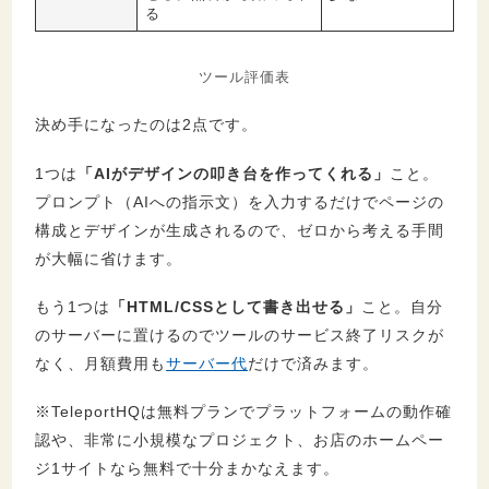
想
る
7.
TeleportHQが向いている人・向いていない
ツール評価表
人
決め手になったのは2点です。
7.1.
向いている人
7.2.
向いていない人
1つは
「AIがデザインの叩き台を作ってくれる」
こと。
プロンプト（AIへの指示文）を入力するだけでページの
8.
まとめ：AIツールならホームページをサーバ
構成とデザインが生成されるので、ゼロから考える手間
ー代だけで作成
が大幅に省けます。
もう1つは
「HTML/CSSとして書き出せる」
こと。自分
のサーバーに置けるのでツールのサービス終了リスクが
なく、月額費用も
サーバー代
だけで済みます。
※TeleportHQは無料プランでプラットフォームの動作確
認や、非常に小規模なプロジェクト、お店のホームペー
ジ1サイトなら無料で十分まかなえます。