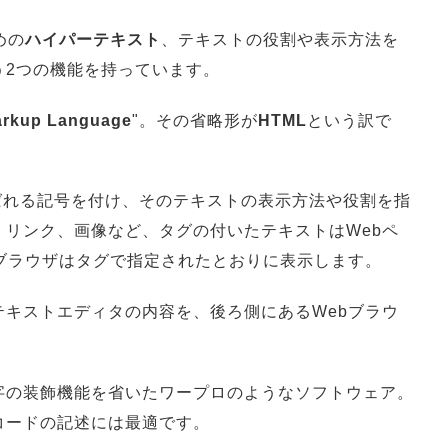
めの
ハイパーテキスト
、テキストの役割や表示方法を
う2つの機能を持っています。
arkup Language
"。その省略形が
HTML
という訳で
ばれる記号を付け、そのテキストの表示方法や役割を指
リンク、画像など、タグの付いたテキストはWebペ
ブラウザはタグで指定されたとおりに表示します。
キストエディタの内容を、後ろ側にあるWebブラウ
字の装飾機能を省いたワープロのようなソフトウェア。
コードの記述には最適です。