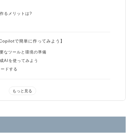
を作るメリットは?
opilotで簡単に作ってみよう】
必要なツールと環境の準備
成AIを使ってみよう
ロードする
ジを作成したいなら生成AIの利用もひとつの方法