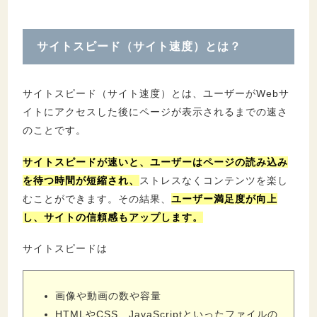
4.2.
HTML・CSS・JavaScriptなど外部ファ
イルが重い
サイトスピード（サイト速度）とは？
4.3.
レンタルサーバーのスペックがサイトと
合っていない
サイトスピード（サイト速度）とは、ユーザーがWebサ
イトにアクセスした後にページが表示されるまでの速さ
5.
サイトスピードを改善する方法５選
のことです。
5.1.
画像のファイルサイズを最適化する
5.2.
HTML・CSS・JavaScriptファイルを最
サイトスピードが速
いと、ユーザーはページの読み込み
適化する
を待つ時間が短縮され、
ストレスなくコンテンツを楽し
むことができます。その結果、
ユーザー満足度
が向上
5.3.
ブラウザキャッシュを活用する
し、サイトの信頼感もアップします。
5.4.
画像の遅延読み込みを行う
5.5.
サイトに対して最適なスペックのサーバ
サイトスピードは
ーを利用する
画像や動画の数や容量
6.
サイトスピードを測定できるツール３選
HTMLやCSS、JavaScriptといったファイルの