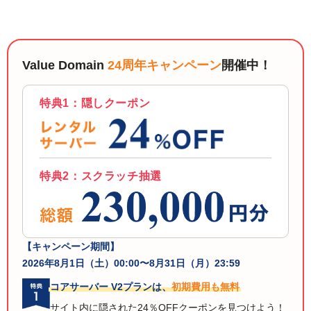
以下でもログイン可能
Google
Yahoo!
以下でも登録可能
GMO ID
Amazon
Value Domain
24周年キャンペーン
開催中！
Google
Yahoo!
※AmazonはValue Domain Oneのログイン画面へ遷移します
GMO ID
Amazon
特典1：隠しクーポン
※AmazonはValue Domain Oneのアカウント作成画面へ遷移します
特典2：スクラッチ抽選
【キャンペーン期間】
2026年8月1日（土）00:00〜8月31日（月）23:59
コアサーバー V2プランは、
初期費用も無料
サイト内に隠された24％OFFクーポンを見つけよう！