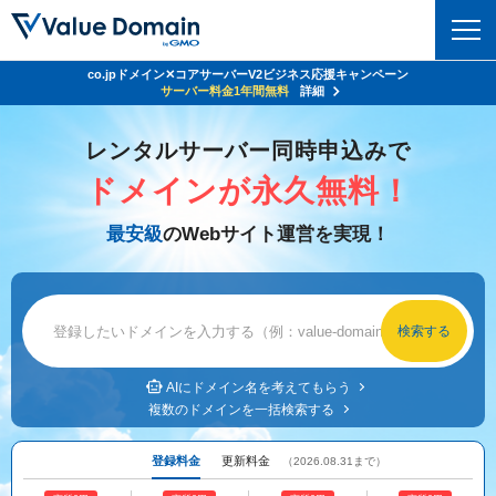
co.jpドメイン✕コアサーバーV2ビジネス応援キャンペーン
Value Domain 24周年キャンペーン
ドメイン
サーバー代
24%OFF
サーバー料金1年間無料
クーポンGET＆その他特典あり！
詳細
詳細
ドメイントップ
レンタルサーバー同時申込みで
レンタルサーバー
ドメインが永久無料！
ドメイン検索
サーバートップ
セキュリティ
最安級
のWebサイト運営を実現！
ドメイン登録
コアサーバー
セキュリティトップ
サービス
ドメイン移管
バリューサーバー
Value Domain ネットde診断
サービストップ
facebook
x
ドメイン価格一覧
XREA
SSL証明書
お得意様割引
ドメイン一括検索
お知らせ
サポート
Oneレンタルサーバー
AIにドメイン名を考えてもらう
サイトロック
複数のドメインを一括検索する
おまかせスタート
.jpドメインオークション
マニュアル
ライブチャット
ポイント制度
登録料金
更新料金
（2026.08.31まで）
gTLDオークション
NEW!
お問い合わせ