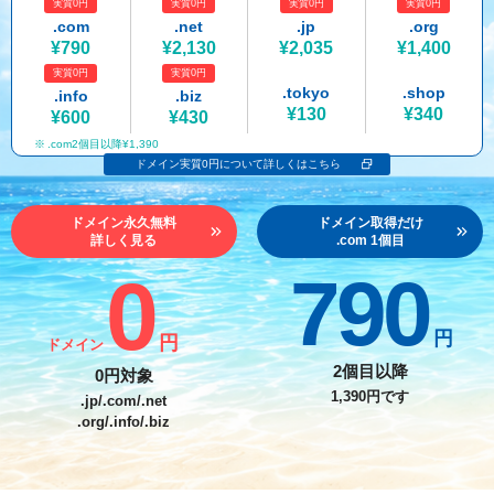
実質0円
実質0円
実質0円
実質0円
紹介制度
.jpドメインバックオーダー
ログイン
.com
.net
.jp
.org
¥790
¥2,130
¥2,035
¥1,400
バリュードメインAPI
プレミアムドメイン
実質0円
実質0円
従来のバリュードメインをご利用希望の方
ユーザー登録
.tokyo
.shop
.info
.biz
ドメイン・ホスティングOEM
人気ドメインの種類
¥130
¥340
¥600
¥430
従来のバリュードメインをご利用希望の方
.com2個目以降¥1,390
ドメインコンシェルジュ
WHOIS検索
ドメイン実質0円について詳しくはこちら
Value Domainにログイン
Value Domain Analyzer
ドメイン永久無料
ドメイン取得だけ
詳しく見る
.com 1個目
Value AI Writer
外部サービスでの登録が一部未対応（Google等）
Value Domainユーザー登録
0
790
外部サービスでの登録が一部未対応（Google等）
One レンタルサーバーを含む最新の機能を使う方
おすすめ
円
円
ドメイン
One レンタルサーバーを含む最新の機能を使う方
おすすめ
2個目以降
0円対象
1,390円です
.jp/.com/.net
.org/.info/.biz
Value Domain Oneにログイン
Value Domain Oneアカウント作成