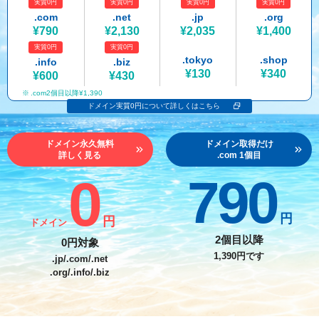
実質0円
実質0円
実質0円
実質0円
紹介制度
.jpドメインバックオーダー
ログイン
.com
.net
.jp
.org
¥790
¥2,130
¥2,035
¥1,400
バリュードメインAPI
プレミアムドメイン
実質0円
実質0円
従来のバリュードメインをご利用希望の方
ユーザー登録
.tokyo
.shop
.info
.biz
ドメイン・ホスティングOEM
人気ドメインの種類
¥130
¥340
¥600
¥430
従来のバリュードメインをご利用希望の方
.com2個目以降¥1,390
ドメインコンシェルジュ
WHOIS検索
ドメイン実質0円について詳しくはこちら
Value Domainにログイン
Value Domain Analyzer
ドメイン永久無料
ドメイン取得だけ
詳しく見る
.com 1個目
Value AI Writer
外部サービスでの登録が一部未対応（Google等）
Value Domainユーザー登録
0
790
外部サービスでの登録が一部未対応（Google等）
One レンタルサーバーを含む最新の機能を使う方
おすすめ
円
円
ドメイン
One レンタルサーバーを含む最新の機能を使う方
おすすめ
2個目以降
0円対象
1,390円です
.jp/.com/.net
.org/.info/.biz
Value Domain Oneにログイン
Value Domain Oneアカウント作成