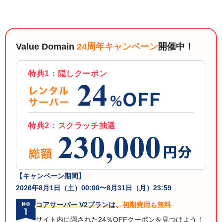
以下でもログイン可能
Google
Yahoo!
以下でも登録可能
GMO ID
Amazon
Value Domain
24周年キャンペーン
開催中！
Google
Yahoo!
※AmazonはValue Domain Oneのログイン画面へ遷移します
GMO ID
Amazon
特典1：隠しクーポン
※AmazonはValue Domain Oneのアカウント作成画面へ遷移します
特典2：スクラッチ抽選
【キャンペーン期間】
2026年8月1日（土）00:00〜8月31日（月）23:59
コアサーバー V2プランは、
初期費用も無料
サイト内に隠された24％OFFクーポンを見つけよう！