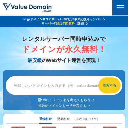
co.jpドメイン✕コアサーバーV2ビジネス応援キャンペーン
Value Domain 24周年キャンペーン
ドメイン
サーバー代
24%OFF
サーバー料金1年間無料
クーポンGET＆その他特典あり！
詳細
詳細
ドメイントップ
レンタルサーバー同時申込みで
レンタルサーバー
ドメインが永久無料！
ドメイン検索
サーバートップ
セキュリティ
最安級
のWebサイト運営を実現！
ドメイン登録
コアサーバー
セキュリティトップ
サービス
ドメイン移管
バリューサーバー
Value Domain ネットde診断
サービストップ
facebook
x
ドメイン価格一覧
XREA
SSL証明書
お得意様割引
ドメイン一括検索
お知らせ
サポート
Oneレンタルサーバー
AIにドメイン名を考えてもらう
サイトロック
複数のドメインを一括検索する
おまかせスタート
.jpドメインオークション
マニュアル
ライブチャット
ポイント制度
登録料金
更新料金
（2026.08.31まで）
gTLDオークション
NEW!
お問い合わせ