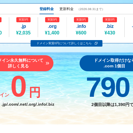
登録料金
更新料金
（2026.08.31まで）
実質0円
実質0円
実質0円
実質0円
.jp
.org
.info
.biz
0
¥2,035
¥1,400
¥600
¥430
ドメイン実質0円について詳しくはこちら
メイン永久無料
について
ドメイン取得だけ
な
詳しく見る
.com 1個目
0
790
円
イン
：
.jp/.com/.net
/
.org/.info/.biz
2個目以降
は
1,390円