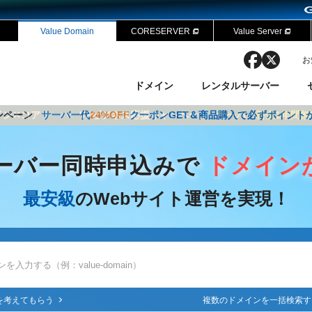
Value Domain
CORESERVER
Value Server
facebook
x
お
ドメイン
レンタルサーバー
ャンペーン
ドメイン✕コアサーバーV2ビジネス応援キャンペーン
サーバー代
24%OFF
クーポンGET＆商品購入で必ずポイント
サーバー料金1年間無
ン検索
ーバー
 Domain ネットde診断
様割引
ドメイン登録
バリューサーバー
SSL証明書
おまかせスタート
ドメインをご利用希望の方
ドメインをご利用希望の方
One レンタルサーバ
One レンタルサーバ
おすすめ
おすすめ
ーバー同時申込みで
ドメイン
ン価格一覧
レンタルサーバー
度
ドメイン一括検索
バリュードメインAPI
最安級
のWebサイト運営を実現！
オークション
ンコンシェルジュ
.jpドメインバックオーダー
Value Domain Analyzer
Domainユーザー登録
 Domainにログイン
NEW!
Value Domain O
Value Domain 
応（Google等）
応（Google等）
メインの種類
WHOIS検索
以下でもログ
以下でも登
Google
Google
Yahoo!
Yahoo!
を考えてもらう
複数のドメインを一括検索す
※AmazonはValue Domai
※AmazonはValue Do