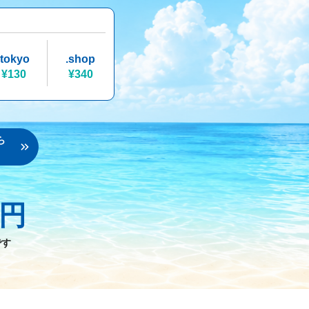
.tokyo
.shop
¥130
¥340
ら
円
です