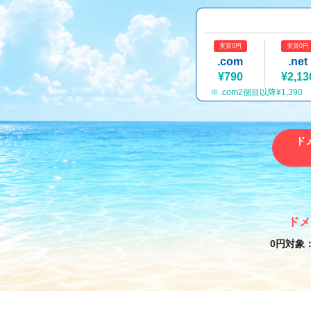
実質0円
実質0円
.com
.net
¥790
¥2,13
.com2個目以降¥1,390
ド
ドメ
0円対象