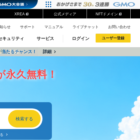
XREA
公式メディア
NFTドメイン
知らせ
サポート
マニュアル
ライブチャット
お問い合わせ
セキュリティ
サービス
ログイン
ユーザー登録
が当たるチャンス！
料
詳細
詳細
ドメイン移管
XREA
サイトロック
ポイント制度
ーを含む最新の機能を使う方
ーを含む最新の機能を使う方
が永久無料！
.jpドメインオークション
ドメイン・ホスティングOEM
プレミアムドメイン
Value AI Writer
neアカウント作成
Oneにログイン
イン可能
録可能
GMO ID
GMO ID
Amazon
Amazon
る
n Oneのアカウント作成画面へ遷移します
main Oneのログイン画面へ遷移します