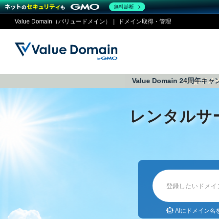
無料診断
Value Domain（バリュードメイン）｜ ドメイン取得・管理
Value Domain 24周年キ
co.jp
ドメイ
コアサ
Value
お得意
ドメイン
レンタルサーバー
セキュリティ
サービス
従来のバリュー
従来のバリュー
レンタルサ
DOMAIN
RENTAL SERVER
SECURITY
SERVICE
ドメイ
One
紹介制
ドメイントップ
サーバートップ
セキュリティトップ
サービストップ
gTLD
ドメイ
Value 
Value
外部サービスでの登録が一部未対
外部サービスでの登録が一部未対
人気ド
AIにドメイン名