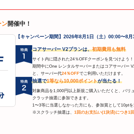
ーン
開催中！
【キャンペーン期間】
2026年8月1日（土）00:00〜8月
コアサーバー V2プランは、
初期費用も無料
サイト内に隠された24％OFFクーポンを見つけよう！
期間中にOne レンタルサーバーまたはコアサーバー 
と、サーバー代
24％OFF
でご利用いただけます。
抽選で
1等なら10,000ポイント
が当たる！
対象商品を1,000円以上新規ご購入いただくと、バ
クラッチ抽選に参加できます。
1〜3等に当選しなかった方にも、参加賞として10pt
※スクラッチ抽選は、
1回のお支払い(1決済)につき1