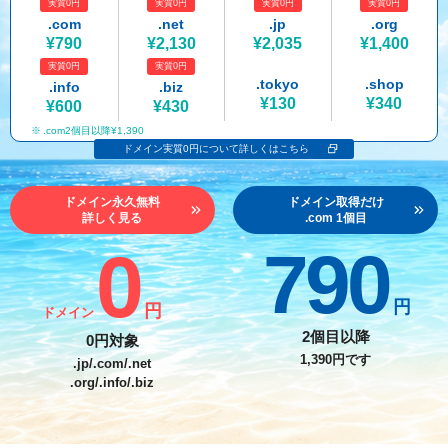
実質0円
実質0円
実質0円
実質0円
紹介制度
.jpドメインバックオーダー
ログイン
.com
.net
.jp
.org
¥790
¥2,130
¥2,035
¥1,400
バリュードメインAPI
プレミアムドメイン
実質0円
実質0円
従来のバリュードメインをご利用希望の方
ユーザー登録
.tokyo
.shop
.info
.biz
ドメイン・ホスティングOEM
人気ドメインの種類
¥130
¥340
¥600
¥430
従来のバリュードメインをご利用希望の方
.com2個目以降¥1,390
ドメインコンシェルジュ
WHOIS検索
ドメイン実質0円について詳しくはこちら
Value Domainにログイン
Value Domain Analyzer
ドメイン永久無料
ドメイン取得だけ
詳しく見る
.com 1個目
Value AI Writer
外部サービスでの登録が一部未対応（Google等）
Value Domainユーザー登録
0
790
外部サービスでの登録が一部未対応（Google等）
One レンタルサーバーを含む最新の機能を使う方
おすすめ
円
円
ドメイン
One レンタルサーバーを含む最新の機能を使う方
おすすめ
2個目以降
0円対象
1,390円です
.jp/.com/.net
.org/.info/.biz
Value Domain Oneにログイン
Value Domain Oneアカウント作成