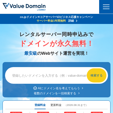
co.jpドメイン✕コアサーバーV2ビジネス応援キャンペーン
Value Domain 24周年キャンペーン
ドメイン
サーバー代
24%OFF
サーバー料金1年間無料
クーポンGET＆その他特典あり！
詳細
詳細
ドメイントップ
レンタルサーバー同時申込みで
レンタルサーバー
ドメインが永久無料！
ドメイン検索
サーバートップ
セキュリティ
最安級
のWebサイト運営を実現！
ドメイン登録
コアサーバー
セキュリティトップ
サービス
ドメイン移管
バリューサーバー
Value Domain ネットde診断
サービストップ
facebook
x
ドメイン価格一覧
XREA
SSL証明書
お得意様割引
ドメイン一括検索
お知らせ
サポート
Oneレンタルサーバー
AIにドメイン名を考えてもらう
サイトロック
複数のドメインを一括検索する
おまかせスタート
.jpドメインオークション
マニュアル
ライブチャット
ポイント制度
登録料金
更新料金
（2026.08.31まで）
gTLDオークション
NEW!
お問い合わせ