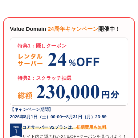
以下でもログイン可能
Google
Yahoo!
以下でも登録可能
GMO ID
Amazon
Value Domain
24周年キャンペーン
開催中！
Google
Yahoo!
※AmazonはValue Domain Oneのログイン画面へ遷移します
GMO ID
Amazon
特典1：隠しクーポン
※AmazonはValue Domain Oneのアカウント作成画面へ遷移します
特典2：スクラッチ抽選
【キャンペーン期間】
2026年8月1日（土）00:00〜8月31日（月）23:59
コアサーバー V2プランは、
初期費用も無料
サイト内に隠された24％OFFクーポンを見つけよう！